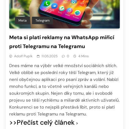
Meta
Telegram
Meta si platí reklamy na WhatsApp mířící
proti Telegramu na Telegramu
Adolf Pupík
11.05.2025
0
4 Mins
Dnes máme na výběr velké množství sociálních sítích.
Velké oblibě se poslední roky těší Telegram, který již
není obyčejnou aplikaci pro psaní zpráv a volání. Nabízí
mnoho funkcí, a to včetně veřejných kanálů nebo
soukromých skupin. Nejen díky tomu, ale i svobodě
projevu se těší rychlému a miliardě aktivních uživatelů.
Konkurenci se to nejspíš přestává líbit, proto si platí
reklamu proti Telegramu na Telegramu.
>>Přečíst celý článek