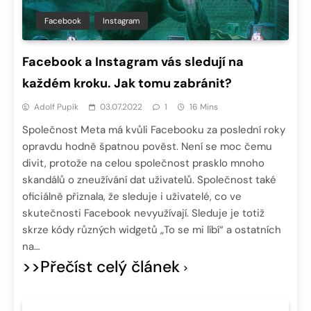
Facebook
Instagram
Facebook a Instagram vás sledují na
každém kroku. Jak tomu zabránit?
Adolf Pupík
03.07.2022
1
16 Mins
Společnost Meta má kvůli Facebooku za poslední roky
opravdu hodně špatnou pověst. Není se moc čemu
divit, protože na celou společnost prasklo mnoho
skandálů o zneužívání dat uživatelů. Společnost také
oficiálně přiznala, že sleduje i uživatelé, co ve
skutečnosti Facebook nevyužívají. Sleduje je totiž
skrze kódy různých widgetů „To se mi líbí“ a ostatních
na…
>>Přečíst celý článek