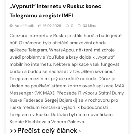
„Vypnutí“ internetu v Rusku: konec
Telegramu a registr IMEI
Adolf Pupík
16.02.2026
0
33 Mins
Cenzura internetu v Rusku je stále horší a bude ještě
hůř. Oznámeno bylo oficiální omezování chodu
aplikace Telegram, WhatsAppu, některé mé zdroje
uvádí problémy s YouTube a brzy dojde k „vypnutí“
mobilního internetu. Některé aplikace však fungovat
budou a budou se nacházet v tzv. „Bílém seznamu“.
Telegram mezi nimi prý ale určitě nebude. Důraz je
kladen na používání státem kontrolované aplikace MAX
Messenger (VK MAX). Předseda IT výboru Státní Dumy
Ruské Federace Sergej Bojarskij se v rozhovoru pro
ruské médium Fontanka vyjádřil k budoucnosti
Telegramu v Rusku. Dotázán byl na to novinářkami
Ksenie Klochkova a Venera Galeeva.
>>Přečíst celý článek