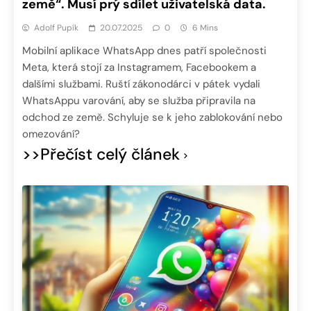
země“. Musí prý sdílet uživatelská data.
Adolf Pupík
20.07.2025
0
6 Mins
Mobilní aplikace WhatsApp dnes patří společnosti
Meta, která stojí za Instagramem, Facebookem a
dalšími službami. Ruští zákonodárci v pátek vydali
WhatsAppu varování, aby se služba připravila na
odchod ze země. Schyluje se k jeho zablokování nebo
omezování?
>>Přečíst celý článek