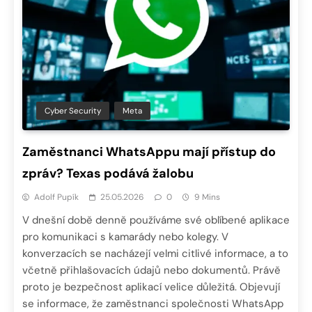
Cyber Security
Meta
Zaměstnanci WhatsAppu mají přístup do
zpráv? Texas podává žalobu
Adolf Pupík
25.05.2026
0
9 Mins
V dnešní době denně používáme své oblíbené aplikace
pro komunikaci s kamarády nebo kolegy. V
konverzacích se nacházejí velmi citlivé informace, a to
včetně přihlašovacích údajů nebo dokumentů. Právě
proto je bezpečnost aplikací velice důležitá. Objevují
se informace, že zaměstnanci společnosti WhatsApp