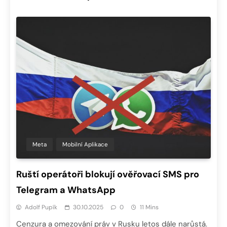
Meta
Mobilní Aplikace
Ruští operátoři blokují ověřovací SMS pro
Telegram a WhatsApp
Adolf Pupík
30.10.2025
0
11 Mins
Cenzura a omezování práv v Rusku letos dále narůstá.