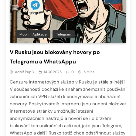
Mobilní Aplikace
Telegram
V Rusku jsou blokovány hovory po
Telegramu a WhatsAppu
Adolf Pupík
14.08.2025
0
5 Mins
Cenzura internetových služeb v Rusku je stále silnější.
V současnosti dochází ke snahám znemožnit používání
zahraničních VPN služeb k anonymizaci a obcházení
cenzury. Poskytovatelé internetu jsou nuceni blokovat
internetové stránky umožňující stažení
anonymizačních nástrojů a hovoří se i o brzkém
blokování komunikačních aplikací, jako jsou Telegram,
WhatsApp a další. Rusko totiž chce odstřihnout služby