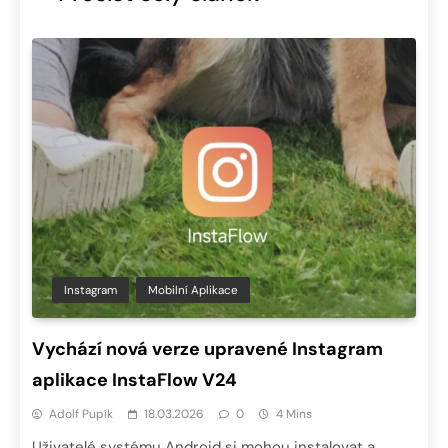
Instagram
Mobilní Aplikace
Vychází nová verze upravené Instagram
aplikace InstaFlow V24
Adolf Pupík
18.03.2026
0
4 Mins
Uživatelé systému Android si mohou instalovat a