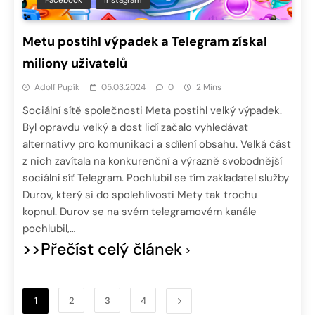
Metu postihl výpadek a Telegram získal
miliony uživatelů
Adolf Pupík
05.03.2024
0
2 Mins
Sociální sítě společnosti Meta postihl velký výpadek.
Byl opravdu velký a dost lidí začalo vyhledávat
alternativy pro komunikaci a sdílení obsahu. Velká část
z nich zavítala na konkurenční a výrazně svobodnější
sociální síť Telegram. Pochlubil se tím zakladatel služby
Durov, který si do spolehlivosti Mety tak trochu
kopnul. Durov se na svém telegramovém kanále
pochlubil,…
>>Přečíst celý článek
1
2
3
4