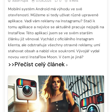
Adolf Pupík
07.04.2025
0
4 Mins
Mobilní systém Android má výhodu ve své
otevřenosti. Můžeme si tedy užívat různé upravené
aplikace. Vadí vám reklamy na Instagramu? Stačí k
tomu aplikace a nejvíce se aktuálně pracuje nejspíš na
InstaFlow. Této aplikaci jsem se ve svém starším
článku již věnoval. Vychází z oficiálního Instagram
klienta, ale odstraňuje všechny otravné reklamy, umí
stahovat obsah a nabízí více soukromí. Vývojář vydal
novou verzi InstaFlow Moon. V čem je jiná?
>>Přečíst celý článek