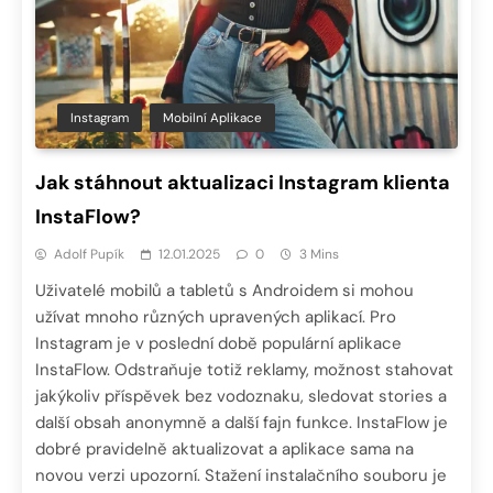
Instagram
Mobilní Aplikace
Jak stáhnout aktualizaci Instagram klienta
InstaFlow?
Adolf Pupík
12.01.2025
0
3 Mins
Uživatelé mobilů a tabletů s Androidem si mohou
užívat mnoho různých upravených aplikací. Pro
Instagram je v poslední době populární aplikace
InstaFlow. Odstraňuje totiž reklamy, možnost stahovat
jakýkoliv příspěvek bez vodoznaku, sledovat stories a
další obsah anonymně a další fajn funkce. InstaFlow je
dobré pravidelně aktualizovat a aplikace sama na
novou verzi upozorní. Stažení instalačního souboru je