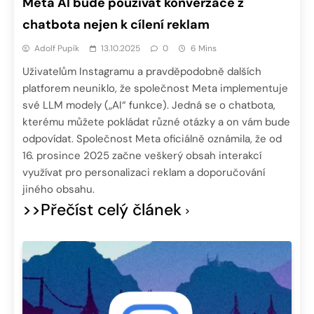
Meta AI bude používat konverzace z
chatbota nejen k cílení reklam
Adolf Pupík
13.10.2025
0
6 Mins
Uživatelům Instagramu a pravděpodobně dalších
platforem neuniklo, že společnost Meta implementuje
své LLM modely („AI“ funkce). Jedná se o chatbota,
kterému můžete pokládat různé otázky a on vám bude
odpovídat. Společnost Meta oficiálně oznámila, že od
16. prosince 2025 začne veškerý obsah interakcí
využívat pro personalizaci reklam a doporučování
jiného obsahu.
>>Přečíst celý článek