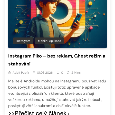
Instagram
Mobilní Aplikace
Instagram Piko – bez reklam, Ghost režim a
stahování
Adolf Pupík
01.06.2026
0
2 Mins
Majitelé Androidu mohou na Instagramu používat řadu
bonusových funkcí. Existují totiž upravené aplikace
vycházející z oficiálních klientů, které odstraňují
veškerou reklamu, umožňují stahovat jakýkoli obsah,
poskytují větší soukromí a další skvělé funkce.
>>Přečíst celý článek