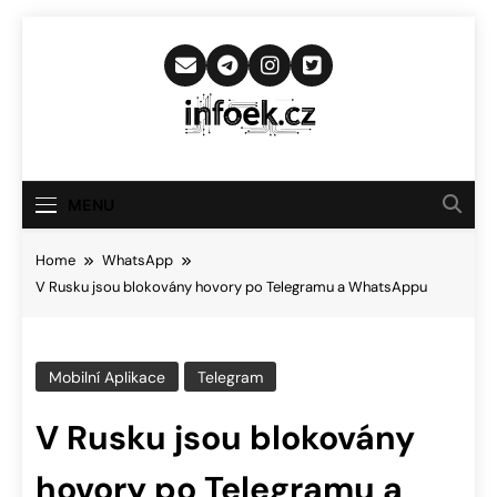
Skip
to
content
Infoek.cz
Web Věnující Se Technologickým
Novinkám
MENU
Home
WhatsApp
V Rusku jsou blokovány hovory po Telegramu a WhatsAppu
Mobilní Aplikace
Telegram
V Rusku jsou blokovány
hovory po Telegramu a