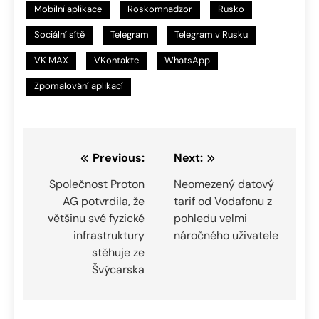
Mobilní aplikace
Roskomnadzor
Rusko
Sociální sítě
Telegram
Telegram v Rusku
VK MAX
VKontakte
WhatsApp
Zpomalování aplikací
Navigace
Previous:
Next:
pro
Společnost Proton
Neomezený datový
AG potvrdila, že
tarif od Vodafonu z
příspěvek
většinu své fyzické
pohledu velmi
infrastruktury
náročného uživatele
stěhuje ze
Švýcarska