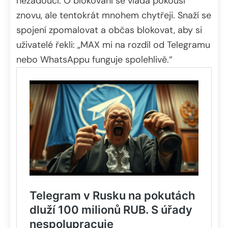
nežádoucí. O blokování se vláda pokouší
znovu, ale tentokrát mnohem chytřeji. Snaží se
spojení zpomalovat a občas blokovat, aby si
uživatelé řekli: „MAX mi na rozdíl od Telegramu
nebo WhatsAppu funguje spolehlivě.“