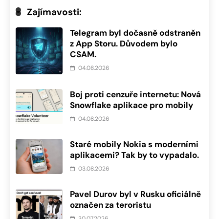
Zajímavosti:
Telegram byl dočasně odstraněn
z App Storu. Důvodem bylo
CSAM.
04.08.2026
Boj proti cenzuře internetu: Nová
Snowflake aplikace pro mobily
04.08.2026
Staré mobily Nokia s moderními
aplikacemi? Tak by to vypadalo.
03.08.2026
Pavel Durov byl v Rusku oficiálně
označen za teroristu
30.07.2026