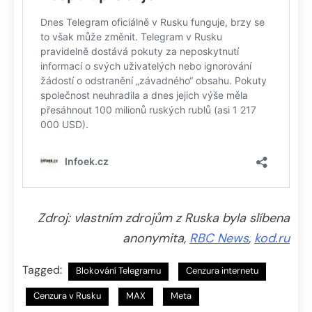
Zdroj: vlastním zdrojům z Ruska byla slíbena
anonymita,
RBC News
,
kod.ru
Tagged:
Blokování Telegramu
Cenzura internetu
Cenzura v Rusku
MAX
Meta