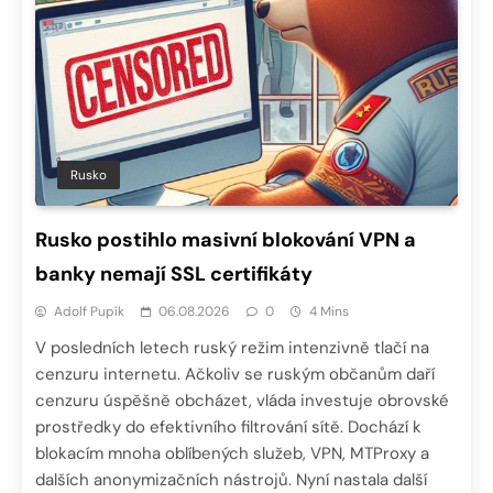
Rusko
Rusko postihlo masivní blokování VPN a
banky nemají SSL certifikáty
Adolf Pupík
06.08.2026
0
4 Mins
V posledních letech ruský režim intenzivně tlačí na
cenzuru internetu. Ačkoliv se ruským občanům daří
cenzuru úspěšně obcházet, vláda investuje obrovské
prostředky do efektivního filtrování sítě. Dochází k
blokacím mnoha oblíbených služeb, VPN, MTProxy a
dalších anonymizačních nástrojů. Nyní nastala další