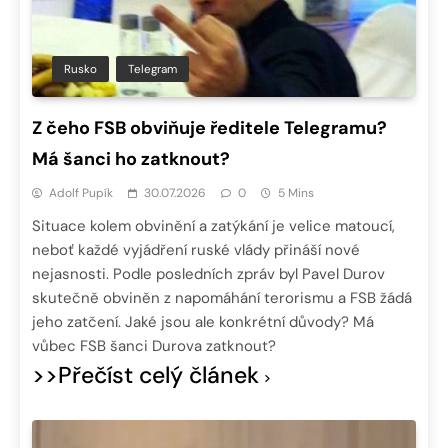
Rusko
Telegram
Z čeho FSB obviňuje ředitele Telegramu?
Má šanci ho zatknout?
Adolf Pupík
30.07.2026
0
5 Mins
Situace kolem obvinění a zatýkání je velice matoucí,
neboť každé vyjádření ruské vlády přináší nové
nejasnosti. Podle posledních zpráv byl Pavel Durov
skutečně obviněn z napomáhání terorismu a FSB žádá
jeho zatčení. Jaké jsou ale konkrétní důvody? Má
vůbec FSB šanci Durova zatknout?
>>Přečíst celý článek