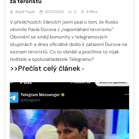
za teroristu
Adolf Pupík
30.07.2026
0
4 Mins
V předchozích článcích jsem psal o tom, že Rusko
obvinilo Pavla Durova z „napomáhání terorismu“.
Obvinění se smějí komunity v telegramových
skupinách a dnes oficiálně došlo k zařazení Durova na
seznam teroristů. Co to obnáší a postihne to nijak
ředitele a spoluzakladatele Telegramu?
>>Přečíst celý článek