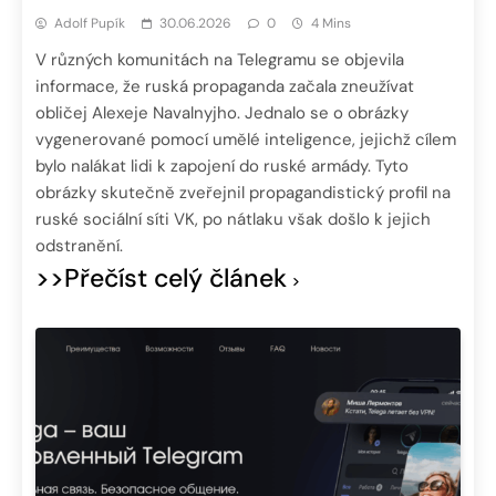
Adolf Pupík
30.06.2026
0
4 Mins
V různých komunitách na Telegramu se objevila
informace, že ruská propaganda začala zneužívat
obličej Alexeje Navalnyjho. Jednalo se o obrázky
vygenerované pomocí umělé inteligence, jejichž cílem
bylo nalákat lidi k zapojení do ruské armády. Tyto
obrázky skutečně zveřejnil propagandistický profil na
ruské sociální síti VK, po nátlaku však došlo k jejich
odstranění.
>>Přečíst celý článek