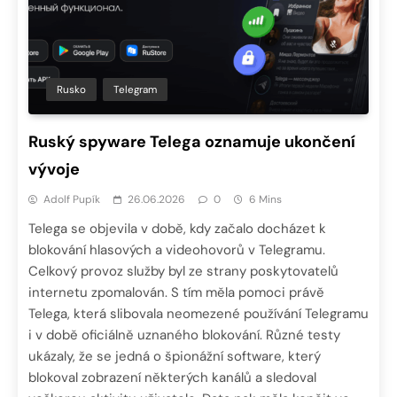
Rusko
Telegram
Ruský spyware Telega oznamuje ukončení
vývoje
Adolf Pupík
26.06.2026
0
6 Mins
Telega se objevila v době, kdy začalo docházet k
blokování hlasových a videohovorů v Telegramu.
Celkový provoz služby byl ze strany poskytovatelů
internetu zpomalován. S tím měla pomoci právě
Telega, která slibovala neomezené používání Telegramu
i v době oficiálně uznaného blokování. Různé testy
ukázaly, že se jedná o špionážní software, který
blokoval zobrazení některých kanálů a sledoval