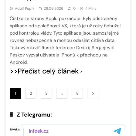
Adolf Pupík
26.06.2026
0
4 Mins
Čistka ze strany Applu pokračuje! Byly odstraněny
aplikace od společnosti VK, která je už roky bohužel
pod kontrolou vlády. Tyto aplikace jsou samozřejmě
rovněž nebezpečné a mohou odesílat citlivá data.
Tiskový mluvčí Ruské federace Dmitrij Sergejevič
Peskov vyzval uživatele iPhonů k přechodu na
Android.
>>Přečíst celý článek
1
2
3
…
8
Z Telegramu: