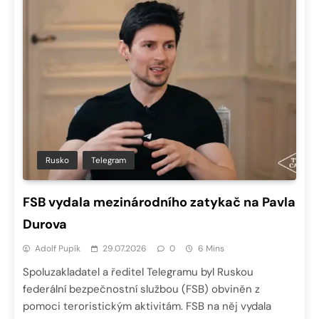
Rusko
Telegram
FSB vydala mezinárodního zatykač na Pavla
Durova
Adolf Pupík
29.07.2026
0
6 Mins
Spoluzakladatel a ředitel Telegramu byl Ruskou
federální bezpečnostní službou (FSB) obviněn z
pomoci teroristickým aktivitám. FSB na něj vydala