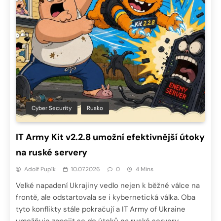
Cyber Security
Rusko
IT Army Kit v2.2.8 umožní efektivnější útoky
na ruské servery
Adolf Pupík
10.07.2026
0
4 Mins
Velké napadení Ukrajiny vedlo nejen k běžné válce na
frontě, ale odstartovala se i kybernetická válka. Oba
tyto konflikty stále pokračují a IT Army of Ukraine
umožňuje zapojit se do útoků na ruské servery