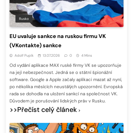
Rusko
EU uvaluje sankce na ruskou firmu VK
(VKontakte) sankce
Adolf Pupík
13.07.2026
0
4 Mins
Od vydání aplikace MAX ruské firmy VK se upozorňuje
na její nebezpečnost. Jedná se o státní špionážní
software. Google a Apple začaly aplikaci mazat až nyní,
po několika měsících neustálých upozornění. Evropská
rada se dohodla na uložení sankcí na společnost VK.
Důvodem je porušování lidských práv v Rusku.
>>Přečíst celý článek