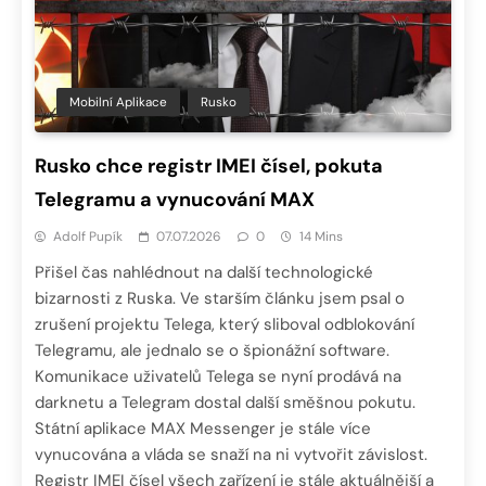
Mobilní Aplikace
Rusko
Rusko chce registr IMEI čísel, pokuta
Telegramu a vynucování MAX
Adolf Pupík
07.07.2026
0
14 Mins
Přišel čas nahlédnout na další technologické
bizarnosti z Ruska. Ve starším článku jsem psal o
zrušení projektu Telega, který sliboval odblokování
Telegramu, ale jednalo se o špionážní software.
Komunikace uživatelů Telega se nyní prodává na
darknetu a Telegram dostal další směšnou pokutu.
Státní aplikace MAX Messenger je stále více
vynucována a vláda se snaží na ni vytvořit závislost.
Registr IMEI čísel všech zařízení je stále aktuálnější a