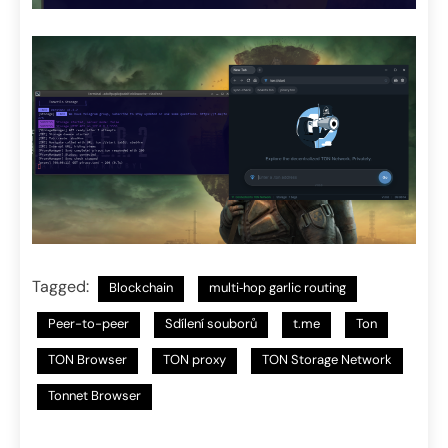
Tagged:
Blockchain
multi‑hop garlic routing
Peer-to-peer
Sdílení souborů
t.me
Ton
TON Browser
TON proxy
TON Storage Network
Tonnet Browser