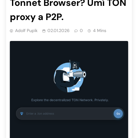
Tonnet Browser? Umí TON
proxy a P2P.
Adolf Pupík
02.01.2026
0
4 Mins