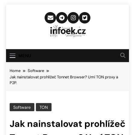
Skip
to
content
Infoek.cz
Web Věnující Se Technologickým
Novinkám
MENU
Home
Software
Jak nainstalovat prohlížeč Tonnet Browser? Umí TON proxy a
P2P.
Software
TON
Jak nainstalovat prohlížeč