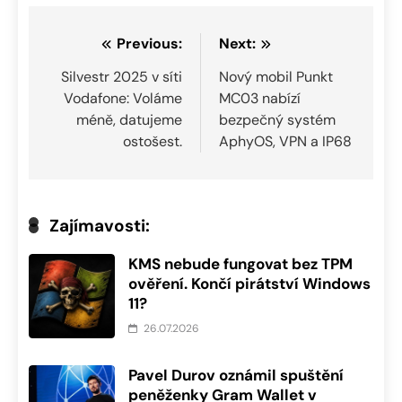
Navigace
Previous:
Next:
pro
Silvestr 2025 v síti
Nový mobil Punkt
Vodafone: Voláme
MC03 nabízí
příspěvek
méně, datujeme
bezpečný systém
ostošest.
AphyOS, VPN a IP68
Zajímavosti:
KMS nebude fungovat bez TPM
ověření. Končí pirátství Windows
11?
26.07.2026
Pavel Durov oznámil spuštění
peněženky Gram Wallet v