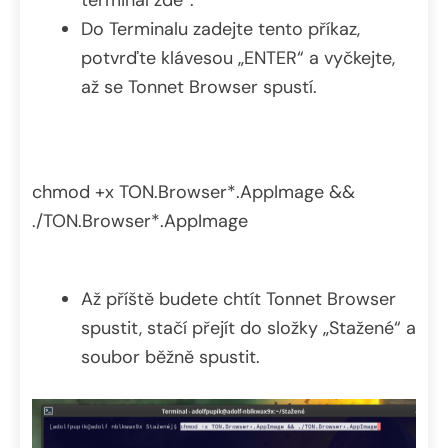
Do Terminalu zadejte tento příkaz,
potvrďte klávesou „ENTER“ a vyčkejte,
až se Tonnet Browser spustí.
chmod +x TON.Browser*.AppImage &&
./TON.Browser*.AppImage
Až příště budete chtít Tonnet Browser
spustit, stačí přejít do složky „Stažené“ a
soubor běžně spustit.