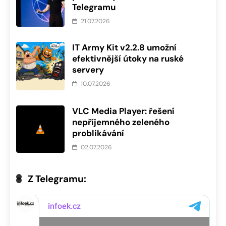
Telegramu
21.07.2026
IT Army Kit v2.2.8 umožní
efektivnější útoky na ruské
servery
10.07.2026
VLC Media Player: řešení
nepříjemného zeleného
problikávání
02.07.2026
Z Telegramu: