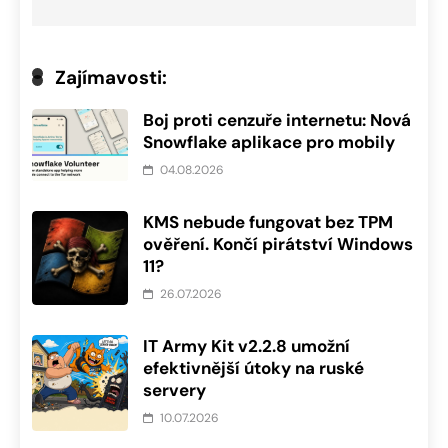
Zajímavosti:
Boj proti cenzuře internetu: Nová
Snowflake aplikace pro mobily
04.08.2026
KMS nebude fungovat bez TPM
ověření. Končí pirátství Windows
11?
26.07.2026
IT Army Kit v2.2.8 umožní
efektivnější útoky na ruské
servery
10.07.2026