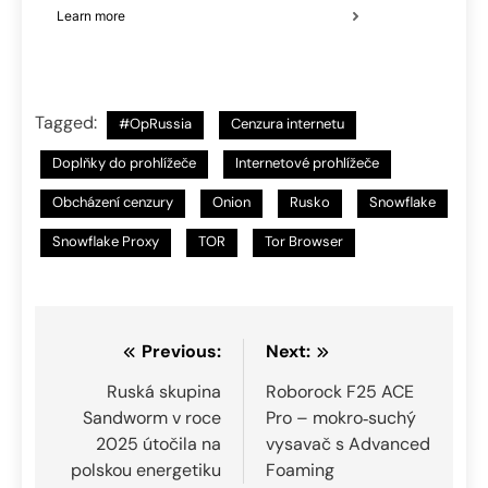
Tagged:
#OpRussia
Cenzura internetu
Doplňky do prohlížeče
Internetové prohlížeče
Obcházení cenzury
Onion
Rusko
Snowflake
Snowflake Proxy
TOR
Tor Browser
Navigace
Previous:
Next:
pro
Ruská skupina
Roborock F25 ACE
Sandworm v roce
Pro – mokro‑suchý
příspěvek
2025 útočila na
vysavač s Advanced
polskou energetiku
Foaming