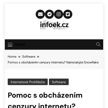
Skip
to
content
Infoek.cz
Web Věnující Se Technologickým
Novinkám
MENU
Home
Software
Pomoc s obcházením cenzury internetu? Nainstalujte Snowflake
Internetové Prohlížeče
Software
Pomoc s obcházením
cenzury internetu?