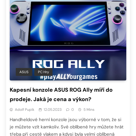
ASUS
PC Hry
Kapesní konzole ASUS ROG Ally míří do
prodeje. Jaká je cena a výkon?
Adolf Pupík
12.05.2023
0
5 Mins
Handheldové herní konzole jsou výborné v tom, že si
je můžete vzít kamkoliv. Své oblíbené hry můžete hrát
třeba při cestě vlakem a kdysi byla velmi oblíbená