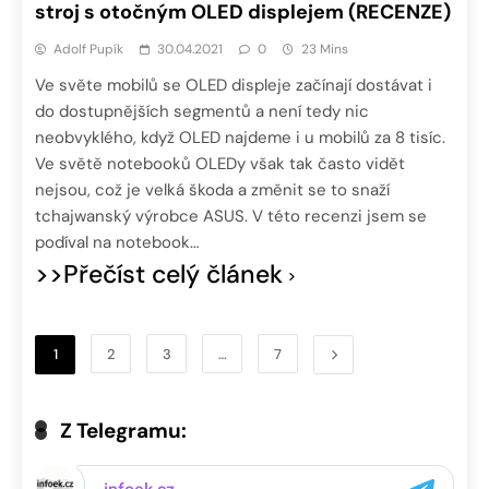
stroj s otočným OLED displejem (RECENZE)
Adolf Pupík
30.04.2021
0
23 Mins
Ve světe mobilů se OLED displeje začínají dostávat i
do dostupnějších segmentů a není tedy nic
neobvyklého, když OLED najdeme i u mobilů za 8 tisíc.
Ve světě notebooků OLEDy však tak často vidět
nejsou, což je velká škoda a změnit se to snaží
tchajwanský výrobce ASUS. V této recenzi jsem se
podíval na notebook…
>>Přečíst celý článek
1
2
3
…
7
Z Telegramu: