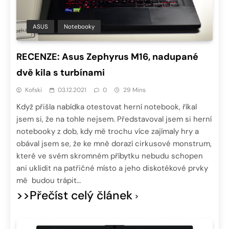
ASUS
Notebooky
RECENZE: Asus Zephyrus M16, nadupané
dvě kila s turbínami
Kofski
03.12.2021
0
29 Mins
Když přišla nabídka otestovat herní notebook, říkal
jsem si, že na tohle nejsem. Představoval jsem si herní
notebooky z dob, kdy mě trochu více zajímaly hry a
obával jsem se, že ke mně dorazí cirkusové monstrum,
které ve svém skromném příbytku nebudu schopen
ani uklidit na patřičné místo a jeho diskotékové prvky
mě budou trápit…
>>Přečíst celý článek