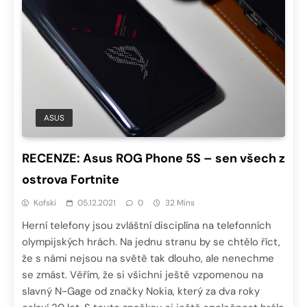
ASUS
RECENZE: Asus ROG Phone 5S – sen všech z
ostrova Fortnite
Kofski
05.12.2021
0
32 Mins
Herní telefony jsou zvláštní disciplína na telefonních
olympijských hrách. Na jednu stranu by se chtělo říct,
že s námi nejsou na světě tak dlouho, ale nenechme
se zmást. Věřím, že si všichni ještě vzpomenou na
slavný N-Gage od značky Nokia, který za dva roky