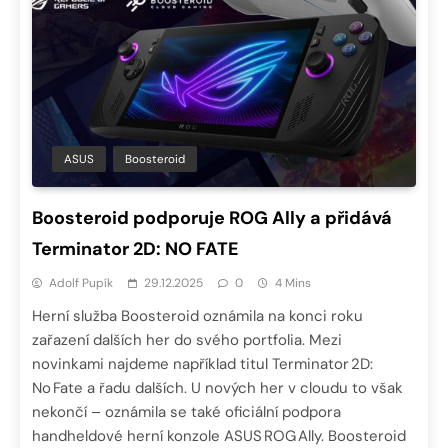
ASUS
Boosteroid
Boosteroid podporuje ROG Ally a přidává
Terminator 2D: NO FATE
Adolf Pupík
29.12.2025
0
4 Mins
Herní služba Boosteroid oznámila na konci roku
zařazení dalších her do svého portfolia. Mezi
novinkami najdeme například titul Terminator 2D:
No Fate a řadu dalších. U nových her v cloudu to však
nekončí – oznámila se také oficiální podpora
handheldové herní konzole ASUS ROG Ally. Boosteroid