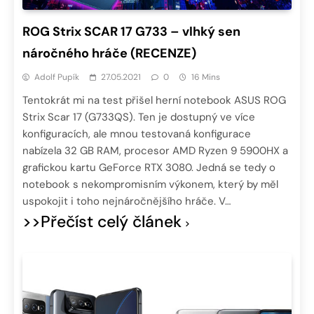
ROG Strix SCAR 17 G733 – vlhký sen
náročného hráče (RECENZE)
Adolf Pupík
27.05.2021
0
16 Mins
Tentokrát mi na test přišel herní notebook ASUS ROG
Strix Scar 17 (G733QS). Ten je dostupný ve více
konfiguracích, ale mnou testovaná konfigurace
nabízela 32 GB RAM, procesor AMD Ryzen 9 5900HX a
grafickou kartu GeForce RTX 3080. Jedná se tedy o
notebook s nekompromisním výkonem, který by měl
uspokojit i toho nejnáročnějšího hráče. V…
>>Přečíst celý článek