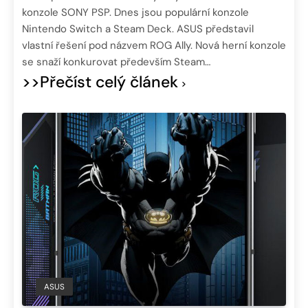
konzole SONY PSP. Dnes jsou populární konzole
Nintendo Switch a Steam Deck. ASUS představil
vlastní řešení pod názvem ROG Ally. Nová herní konzole
se snaží konkurovat především Steam…
>>Přečíst celý článek
ASUS