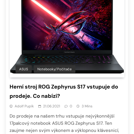
ASUS
Notebooky/Počítače
Herní stroj ROG Zephyrus S17 vstupuje do
prodeje. Co nabízí?
Adolf Pupík
21.06.2021
0
3 Mins
Do prodeje na našem trhu vstupuje nejvýkonnější
17palcový notebook ASUS ROG Zephyrus S17. Ten
zaujme nejen svým výkonem a výklopnou klávesnicí,