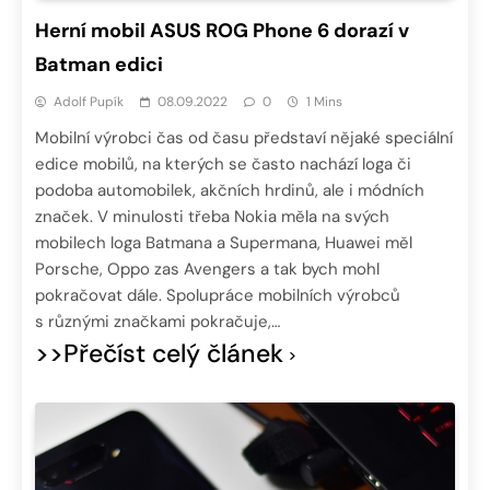
Herní mobil ASUS ROG Phone 6 dorazí v
Batman edici
Adolf Pupík
08.09.2022
0
1 Mins
Mobilní výrobci čas od času představí nějaké speciální
edice mobilů, na kterých se často nachází loga či
podoba automobilek, akčních hrdinů, ale i módních
značek. V minulosti třeba Nokia měla na svých
mobilech loga Batmana a Supermana, Huawei měl
Porsche, Oppo zas Avengers a tak bych mohl
pokračovat dále. Spolupráce mobilních výrobců
s různými značkami pokračuje,…
>>Přečíst celý článek