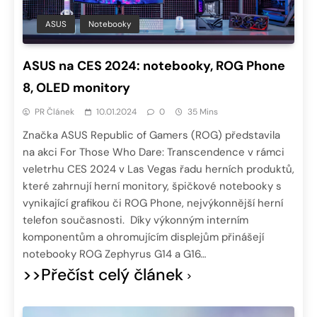
ASUS
Notebooky
ASUS na CES 2024: notebooky, ROG Phone
8, OLED monitory
PR Článek
10.01.2024
0
35 Mins
Značka ASUS Republic of Gamers (ROG) představila
na akci For Those Who Dare: Transcendence v rámci
veletrhu CES 2024 v Las Vegas řadu herních produktů,
které zahrnují herní monitory, špičkové notebooky s
vynikající grafikou či ROG Phone, nejvýkonnější herní
telefon současnosti. Díky výkonným interním
komponentům a ohromujícím displejům přinášejí
notebooky ROG Zephyrus G14 a G16…
>>Přečíst celý článek