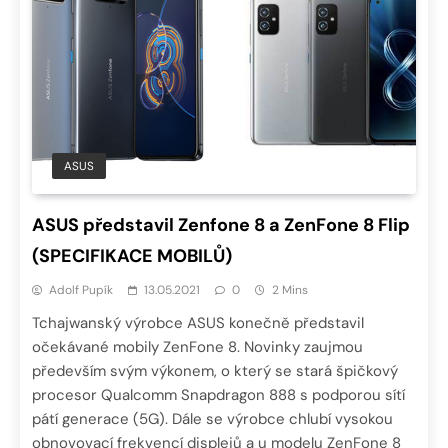
ASUS
ASUS představil Zenfone 8 a ZenFone 8 Flip
(SPECIFIKACE MOBILŮ)
Adolf Pupík
13.05.2021
0
2 Mins
Tchajwanský výrobce ASUS konečně představil
očekávané mobily ZenFone 8. Novinky zaujmou
především svým výkonem, o který se stará špičkový
procesor Qualcomm Snapdragon 888 s podporou sítí
pátí generace (5G). Dále se výrobce chlubí vysokou
obnovovací frekvencí displejů a u modelu ZenFone 8