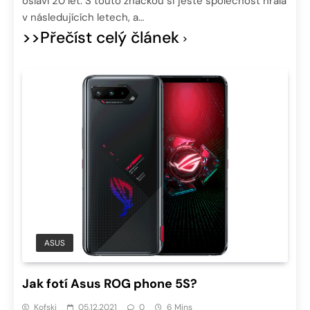
oslaví 20 let. S touto značkou si ještě společnost hrála
v následujících letech, a…
>>Přečíst celý článek
ASUS
Jak fotí Asus ROG phone 5S?
Kofski
05.12.2021
0
6 Mins