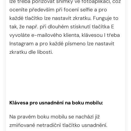
lze třeba pořizovat snímky ve fotoaplikaci, což
oceníte především při focení selfie a pro
každé tlačítko lze nastavit zkratku. Funguje to
tak, že např. při dlouhém stisknutí tlačítka E
vyvoláte e-mailového klienta, klávesou I třeba
Instagram a pro každé písmeno lze nastavit
zkratku dle libosti.
Klávesa pro usnadnění na boku mobilu:
Na pravém boku mobilu se nachází již
zmiňované netradiční tlačítko usnadnění.