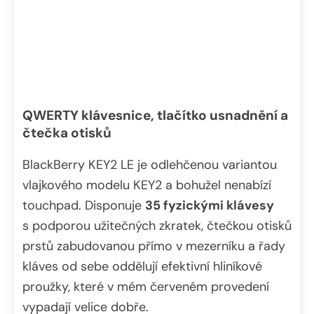
QWERTY klávesnice, tlačítko usnadnění a
čtečka otisků
BlackBerry KEY2 LE je odlehčenou variantou
vlajkového modelu KEY2 a bohužel nenabízí
touchpad. Disponuje
35 fyzickými klávesy
s podporou užitečných zkratek, čtečkou otisků
prstů zabudovanou přímo v mezerníku a řady
kláves od sebe oddělují efektivní hliníkové
proužky, které v mém červeném provedení
vypadají velice dobře.