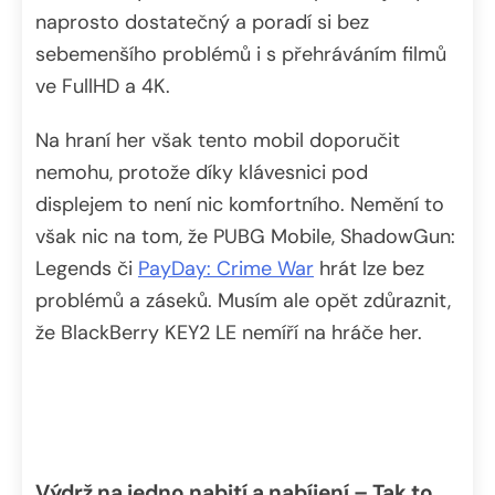
naprosto dostatečný a poradí si bez
sebemenšího problémů i s přehráváním filmů
ve FullHD a 4K.
Na hraní her však tento mobil doporučit
nemohu, protože díky klávesnici pod
displejem to není nic komfortního. Nemění to
však nic na tom, že PUBG Mobile, ShadowGun:
Legends či
PayDay: Crime War
hrát lze bez
problémů a záseků. Musím ale opět zdůraznit,
že BlackBerry KEY2 LE nemíří na hráče her.
Výdrž na jedno nabití a nabíjení – Tak to