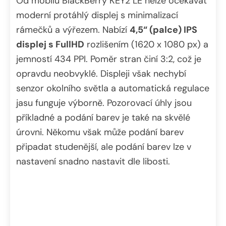
Od mobilu BlackBerry KEY2 LE nelze očekávat
moderní protáhlý displej s minimalizací
rámečků a výřezem. Nabízí
4,5“ (palce) IPS
displej s FullHD
rozlišením (1620 x 1080 px) a
jemností 434 PPI. Poměr stran činí 3:2, což je
opravdu neobvyklé. Displeji však nechybí
senzor okolního světla a automatická regulace
jasu funguje výborně. Pozorovací úhly jsou
příkladné a podání barev je také na skvělé
úrovni. Někomu však může podání barev
připadat studenější, ale podání barev lze v
nastavení snadno nastavit dle libosti.