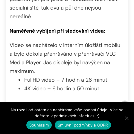
sociální sítě, tak dva a půl dne nejsou
nereálné.
Naměřené vybíjení při sledování videa:
Video se nacházelo v interním úložišti mobilu
a bylo dokola přehráváno v přehrávači VLC
Media Player. Jas displeje byl navýšen na
maximum.
FullHD video – 7 hodin a 26 minut
4K video – 6 hodin a 50 minut
Na rozdíl od ostatních nesbíráme vaše osobní údaje. Více se
dočtete v podmínkách infoek.cz. :)
Souhlasím
Smluvní podmínky a GDPR