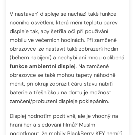
V nastavení displeje se nachází také funkce
nočního osvětlení, která mění teplotu barev
displeje tak, aby šetřila oči při používání
mobilu ve večerních hodinách. Při zamčené
obrazovce lze nastavit také zobrazení hodin
(během nabíjení) a nechybí ani mnou oblíbená
funkce ambientní displej
. Na zamčené
obrazovce se také mohou tapety náhodně
měnit, při okraji zobrazit čáru stavu nabití
baterie a třešničkou na dortu je možnost
zamčení/probuzení displeje poklepáním.
Displej hodnotím pozitivně, ale je vhodný na
hraní her a sledování filmů? Musím
podotknout, že mobily BlackBerry KEY nemíří