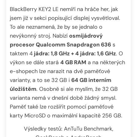
BlackBerry KEY2 LE nemíří na hráče her, jak
jsem již v sekci popisující displej vysvětloval.
To ale neznamená, že by se jednalo o
nevýkonný stroj. Nabízí
osmijádrový
procesor
Qualcomm Snapdragon 636
s
taktem 4
jádra: 1,8 GHz + 4 jádra: 1,6 GHz
. O
výkon se dále stará
4 GB RAM
a na některých
e-shopech lze narazit na dvě paměťové
varianty, a to se 32 GB i
64 GB interním
úložištěm
. Osobně si ale myslím, že 32 GB
varianta nemá v dnešní době žádný smysl.
Paměť také lze rozšířit pomocí paměťové
karty MicroSD o maximální kapacitě 256 GB.
Výsledky testů: AnTuTu Benchmark,