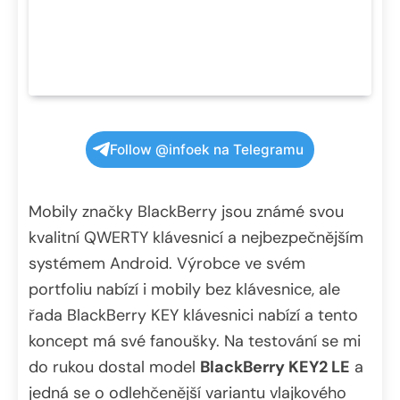
Follow @infoek na Telegramu
Mobily značky BlackBerry jsou známé svou
kvalitní QWERTY klávesnicí a nejbezpečnějším
systémem Android. Výrobce ve svém
portfoliu nabízí i mobily bez klávesnice, ale
řada BlackBerry KEY klávesnici nabízí a tento
koncept má své fanoušky. Na testování se mi
do rukou dostal model
BlackBerry KEY2 LE
a
jedná se o odlehčenější variantu vlajkového