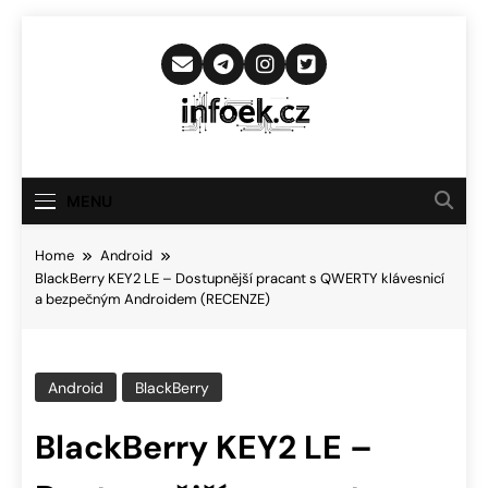
Skip
to
content
Infoek.cz
Web Věnující Se Technologickým
Novinkám
MENU
Home
Android
BlackBerry KEY2 LE – Dostupnější pracant s QWERTY klávesnicí
a bezpečným Androidem (RECENZE)
Android
BlackBerry
BlackBerry KEY2 LE –