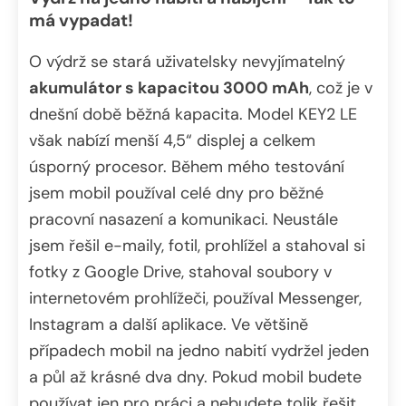
má vypadat!
O výdrž se stará uživatelsky nevyjímatelný
akumulátor s kapacitou 3000 mAh
, což je v
dnešní době běžná kapacita. Model KEY2 LE
však nabízí menší 4,5“ displej a celkem
úsporný procesor. Během mého testování
jsem mobil používal celé dny pro běžné
pracovní nasazení a komunikaci. Neustále
jsem řešil e-maily, fotil, prohlížel a stahoval si
fotky z Google Drive, stahoval soubory v
internetovém prohlížeči, používal Messenger,
Instagram a další aplikace. Ve většině
případech mobil na jedno nabití vydržel jeden
a půl až krásné dva dny. Pokud mobil budete
používat jen pro práci a nebudete tolik řešit