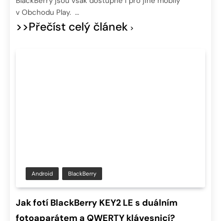
BlackBerry jsou však dostupné i pro jiné mobily
v Obchodu Play. …
>>Přečíst celý článek
Android
BlackBerry
Jak fotí BlackBerry KEY2 LE s duálním
fotoaparátem a QWERTY klávesnicí?