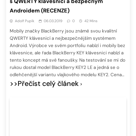
s QWERTY klávesnicí a bezpečným
Androidem (RECENZE)
Adolf Pupík
06.03.2019
0
42 Mins
Mobily značky BlackBerry jsou známé svou kvalitní
QWERTY klávesnicí a nejbezpečnějším systémem
Android. Výrobce ve svém portfoliu nabízí i mobily bez
klávesnice, ale řada BlackBerry KEY klávesnici nabízí a
tento koncept má své fanoušky. Na testování se mi do
rukou dostal model BlackBerry KEY2 LE a jedná se o
odlehčenější variantu vlajkového modelu KEY2. Cena…
>>Přečíst celý článek