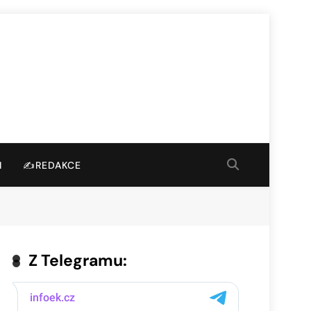
I
✍️REDAKCE
Z Telegramu: