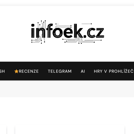
Infoek.cz
Web Věnující Se Technologickým Novinkám
SH
RECENZE
TELEGRAM
AI
HRY V PROHLÍŽEČ