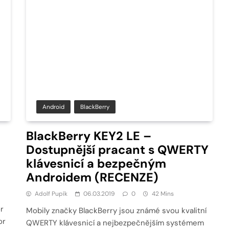
Android
BlackBerry
BlackBerry KEY2 LE –
Dostupnější pracant s QWERTY
klávesnicí a bezpečným
Androidem (RECENZE)
Adolf Pupík
06.03.2019
0
42 Mins
r
Mobily značky BlackBerry jsou známé svou kvalitní
or
QWERTY klávesnicí a nejbezpečnějším systémem