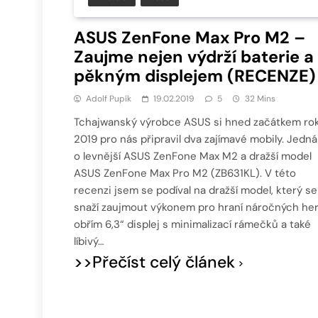
ASUS ZenFone Max Pro M2 –
Zaujme nejen výdrží baterie a
pěkným displejem (RECENZE)
Adolf Pupík
19.02.2019
5
32 Mins
Tchajwanský výrobce ASUS si hned začátkem ro
2019 pro nás připravil dva zajímavé mobily. Jedná
o levnější ASUS ZenFone Max M2 a dražší model
ASUS ZenFone Max Pro M2 (ZB631KL). V této
recenzi jsem se podíval na dražší model, který se
snaží zaujmout výkonem pro hraní náročných her
obřím 6,3“ displej s minimalizací rámečků a také
líbivý…
>>Přečíst celý článek