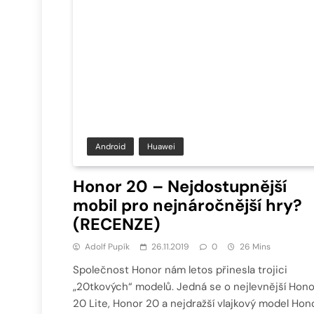
Android
Huawei
Honor 20 – Nejdostupnější
mobil pro nejnáročnější hry?
(RECENZE)
Adolf Pupík
26.11.2019
0
26 Mins
Společnost Honor nám letos přinesla trojici
„20tkových“ modelů. Jedná se o nejlevnější Hono
20 Lite, Honor 20 a nejdražší vlajkový model Hon