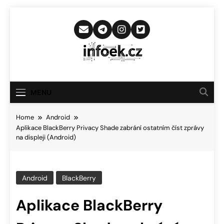
Skip
to
content
Infoek.cz
Web Věnující Se Technologickým
Novinkám
MENU
Home
Android
Aplikace BlackBerry Privacy Shade zabrání ostatním číst zprávy
na displeji (Android)
Android
BlackBerry
Aplikace BlackBerry