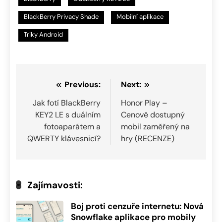
BlackBerry Privacy Shade
Mobilní aplikace
Triky Android
Navigace
Previous:
Next:
pro
Jak fotí BlackBerry
Honor Play –
KEY2 LE s duálním
Cenově dostupný
příspěvek
fotoaparátem a
mobil zaměřený na
QWERTY klávesnicí?
hry (RECENZE)
Zajímavosti:
Boj proti cenzuře internetu: Nová
Snowflake aplikace pro mobily