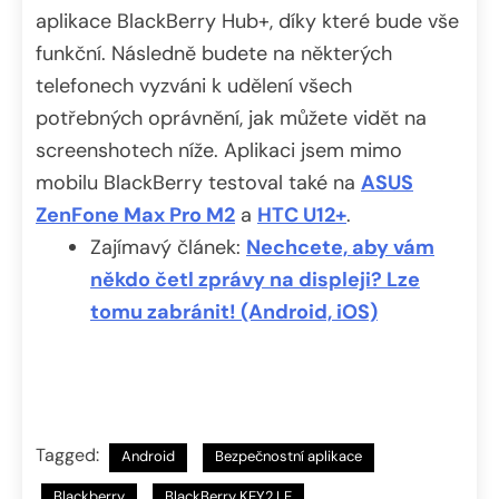
aplikace BlackBerry Hub+, díky které bude vše
funkční. Následně budete na některých
telefonech vyzváni k udělení všech
potřebných oprávnění, jak můžete vidět na
screenshotech níže. Aplikaci jsem mimo
mobilu BlackBerry testoval také na
ASUS
ZenFone Max Pro M2
a
HTC U12+
.
Zajímavý článek:
Nechcete, aby vám
někdo četl zprávy na displeji? Lze
tomu zabránit! (Android, iOS)
Tagged:
Android
Bezpečnostní aplikace
Blackberry
BlackBerry KEY2 LE