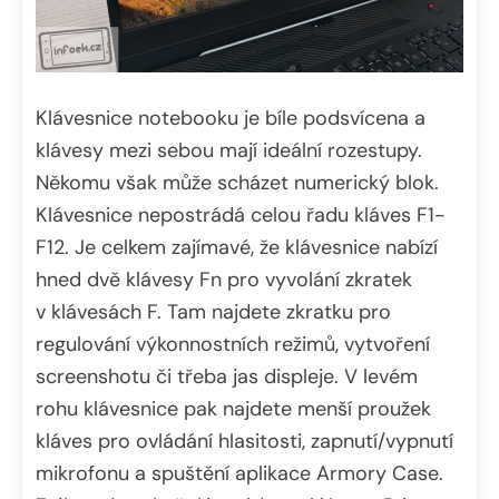
Klávesnice notebooku je bíle podsvícena a
klávesy mezi sebou mají ideální rozestupy.
Někomu však může scházet numerický blok.
Klávesnice nepostrádá celou řadu kláves F1-
F12. Je celkem zajímavé, že klávesnice nabízí
hned dvě klávesy Fn pro vyvolání zkratek
v klávesách F. Tam najdete zkratku pro
regulování výkonnostních režimů, vytvoření
screenshotu či třeba jas displeje. V levém
rohu klávesnice pak najdete menší proužek
kláves pro ovládání hlasitosti, zapnutí/vypnutí
mikrofonu a spuštění aplikace Armory Case.