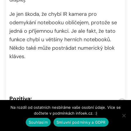
Je jen škoda, že chybí IR kamera pro
odemykání notebooku obličejem, protože se
jedná o příjemnou funkci. Je ale fakt, že tato
funkce chybí u většiny herních notebooků.
Někdo také může postrádat numerický blok
kláves.
Pozitiva:
Na rozdíl od ostatních nesbíráme vaše osobní údaje. Více se
Hezký design
dočtete v podmínkách infoek.cz. :)
Rozumné rozměry a váha
Souhlasím
Smluvní podmínky a GDPR
Procesor AMD Ryzen 7 4800H