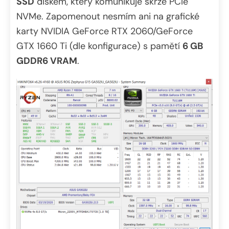
SSD
diskem, který komunikuje skrze PCIe
NVMe. Zapomenout nesmím ani na grafické
karty NVIDIA GeForce RTX 2060/GeForce
GTX 1660 Ti (dle konfigurace) s pamětí
6 GB
GDDR6 VRAM
.