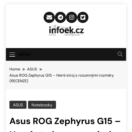
Skip
to
content
Infoek.cz
Web Věnující Se Technologickým
Novinkám
MENU
Home
ASUS
Asus ROG Zephyrus G15 – Herní stroj s rozumnými rozměry
(RECENZE)
ASUS
Notebooky
Asus ROG Zephyrus G15 –