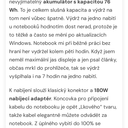
nevyjímatelný
akumulátor s kapacitou 76
Wh
. To je celkem slušná kapacita a výdrž na
tom není vůbec špatně. Výdrž na jedno nabití
u notebooků hodnotím dost nerad, protože je
to těžké a často se mění po aktualizacích
Windows. Notebook mi při běžné práci bez
hraní her vydržel kolem pěti hodin. Když jsem
neměl maximální jas displeje a jen psal články,
občas mrkl do prohlížeče, tak se výdrž
vyšplhala i na 7 hodin na jedno nabití.
K nabíjení slouží klasický konektor a
180W
nabíjecí adaptér
. Koncovka pro připojení
kabelu do notebooku je opět „Lkového“ tvaru,
takže kabel elegantně můžete odvádět za
notebook. Z úplného vybití do 100% se