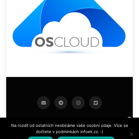
infoek.cz 2026.Developed By
.
BlazeThemes
Na rozdíl od ostatních nesbíráme vaše osobní údaje. Více se
dočtete v podmínkách infoek.cz. :)