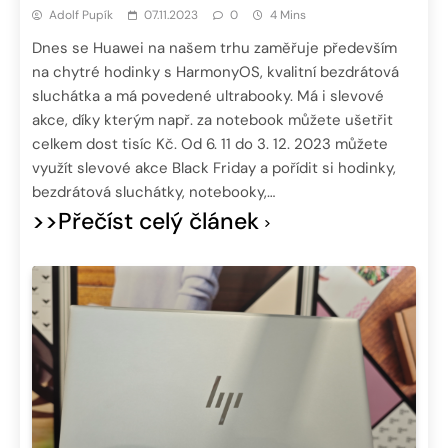
Adolf Pupík
07.11.2023
0
4 Mins
Dnes se Huawei na našem trhu zaměřuje především
na chytré hodinky s HarmonyOS, kvalitní bezdrátová
sluchátka a má povedené ultrabooky. Má i slevové
akce, díky kterým např. za notebook můžete ušetřit
celkem dost tisíc Kč. Od 6. 11 do 3. 12. 2023 můžete
využít slevové akce Black Friday a pořídit si hodinky,
bezdrátová sluchátky, notebooky,…
>>Přečíst celý článek