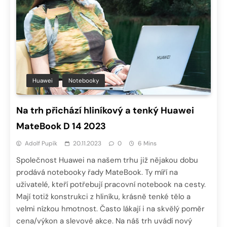
Huawei
Notebooky
Na trh přichází hliníkový a tenký Huawei
MateBook D 14 2023
Adolf Pupík
20.11.2023
0
6 Mins
Společnost Huawei na našem trhu již nějakou dobu
prodává notebooky řady MateBook. Ty míří na
uživatelé, kteří potřebují pracovní notebook na cesty.
Mají totiž konstrukci z hliníku, krásně tenké tělo a
velmi nízkou hmotnost. Často lákají i na skvělý poměr
cena/výkon a slevové akce. Na náš trh uvádí nový