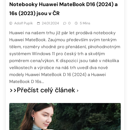
Notebooky Huawei MateBook D16 (2024) a
16s (2023) jsou v ČR
Adolf Pupík
24.01.2024
0
5 Mins
Huawei na našem trhu již pár let prodává notebooky
Huawei MateBook. Zaujmou především svým tenkým
tělem, rozměry vhodné pro přenášení, plnohodnotným
systémem Windows 11 pro český trh a skvělým
poměrem cena/výkon. K dispozici jsou také v několika
velikostech a výrobce na náš trh uvedl dva nové
modely Huawei MateBook D 16 (2024) a Huawei
MateBook D 16s…
>>Přečíst celý článek