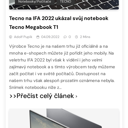
Notebooky/Počítače
TECNO
Tecno na IFA 2022 ukázal svůj notebook
Tecno Megabook T1
Adolf Pupík
04.09.2022
0
2 Mins
Výrobce Tecno je na našem trhu již oficiálně a na
mnoha e-shopech můžete již pořídit jeho mobily. Na
veletrhu IFA 2022 byl však k vidění i jeho velmi
zajímavý notebook a s tímto výrobcem tedy můžeme
začít počítat i ve světě počítačů. Dostupnost na
našem trhu však alespoň prozatím oznámena nebyla.
Snímek notebooku níže z…
>>Přečíst celý článek