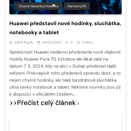
Chytré Náramky/hodinky
HarmonyOS
Huawei představil nové hodinky, sluchátka,
notebooky a tablet
Adolf Pupík
09.05.2024
0
11 Mins
Společnost Huawei nedávno představila nové vlajkové
mobily Huawei Pura 70. Výrobce ale lákal také na
datum 7. 5. 2024, kdy na akci v Dubaji představí další
zařízení. Překvapivě toho představil opravdu dost, a to
nejen chytré hodinky, ale také bezdrátová sluchátka,
ultra tenký notebook a tablet. Některé novinky jsou již
k dispozici v oficiálním českém…
>>Přečíst celý článek