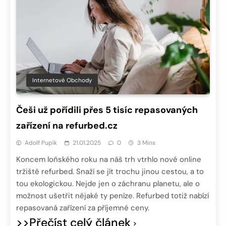
Internetové Obchody
Češi už pořídili přes 5 tisíc repasovaných
zařízení na refurbed.cz
Adolf Pupík
21.01.2025
0
3 Mins
Koncem loňského roku na náš trh vtrhlo nové online
tržiště refurbed. Snaží se jít trochu jinou cestou, a to
tou ekologickou. Nejde jen o záchranu planetu, ale o
možnost ušetřit nějaké ty peníze. Refurbed totiž nabízí
repasovaná zařízení za příjemné ceny.
>>Přečíst celý článek