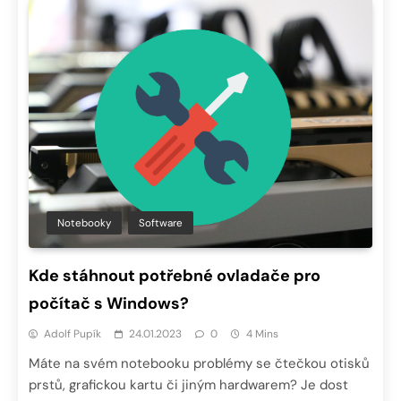
Notebooky
Software
Kde stáhnout potřebné ovladače pro
počítač s Windows?
Adolf Pupík
24.01.2023
0
4 Mins
Máte na svém notebooku problémy se čtečkou otisků
prstů, grafickou kartu či jiným hardwarem? Je dost