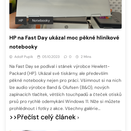
HP
Notebooky
HP na Fast Day ukázal moc pěkné hliníkové
notebooky
Adolf Pupík
05.10.2023
0
2 Mins
Na Fast Day se podíval i stánek výrobce Hewlett-
Packard (HP). Ukázal své tiskárny, ale především
pěkné notebooky nejen pro práci. Všimnout si na nich
lze audio výrobce Band & Olufsen (B&O), nových
zapínacích tlačítek, větších touchpadů a čteček otisků
prsů pro rychlé odemykání Windows 11. Níže si můžete
prohlédnout i fotky z akce. Všechny galérie…
>>Přečíst celý článek