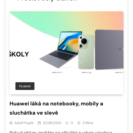
Huawei
Huawei láká na notebooky, mobily a
sluchátka ve slevě
Adolf Pupík
22.08.2024
0
3 Mins
Pokud občas zavítáte na oficiální e-shop výrobce