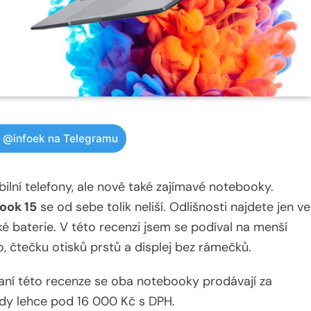
w @infoek na Telegramu
ní telefony, ale nově také zajímavé notebooky.
ook 15
se od sebe tolik neliší. Odlišnosti najdete jen ve
aké baterie. V této recenzi jsem se podíval na menší
o, čtečku otisků prstů a displej bez rámečků.
aní této recenze se oba notebooky prodávají za
edy lehce pod 16 000 Kč s DPH.