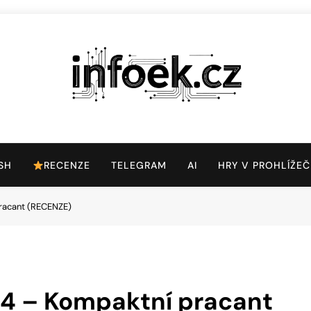
Infoek.cz
Web Věnující Se Technologickým Novinkám
SH
RECENZE
TELEGRAM
AI
HRY V PROHLÍŽEČ
racant (RECENZE)
4 – Kompaktní pracant