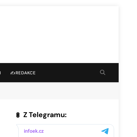
I
✍️REDAKCE
Z Telegramu: