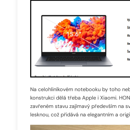
Na celohliníkovém notebooku by toho ne
konstrukci dělá třeba Apple i Xiaomi. HON
zavřeném stavu zajímavý především na svě
lesknou, což přidává na elegantním a orig