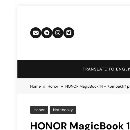
Skip
to
content
TRANSLATE TO ENGLI
Home
Honor
HONOR MagicBook 14 – Kompaktní p
Honor
Notebooky
HONOR MagicBook 1