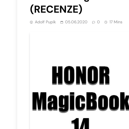
(RECENZE)
Adolf Pupík
05.06.2020
0
17 Mins