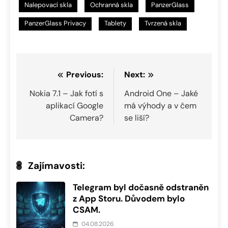
Nalepovací skla
Ochranná skla
PanzerGlass
PanzerGlass Privacy
Tablety
Tvrzená skla
Navigace
Previous:
Next:
pro
Nokia 7.1 – Jak fotí s
Android One – Jaké
aplikací Google
má výhody a v čem
příspěvek
Camera?
se liší?
Zajímavosti:
Telegram byl dočasně odstraněn
z App Storu. Důvodem bylo
CSAM.
04.08.2026