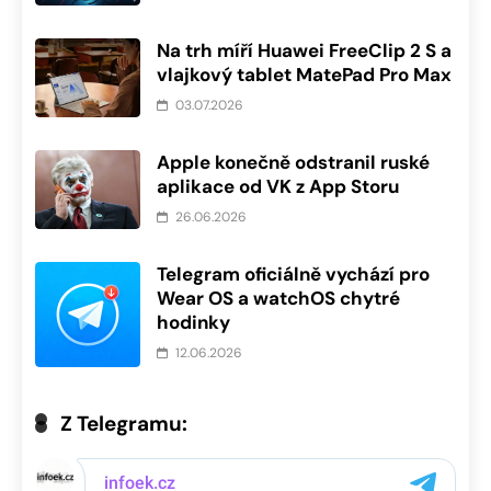
Na trh míří Huawei FreeClip 2 S a
vlajkový tablet MatePad Pro Max
03.07.2026
Apple konečně odstranil ruské
aplikace od VK z App Storu
26.06.2026
Telegram oficiálně vychází pro
Wear OS a watchOS chytré
hodinky
12.06.2026
Z Telegramu: