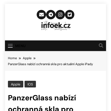
Skip
to
content
Infoek.cz
Web Věnující Se Technologickým
Novinkám
MENU
Home
Apple
PanzerGlass nabízí ochranná skla pro aktuální Apple iPady
Apple
IOS
PanzerGlass nabízí
ochranná skla pro