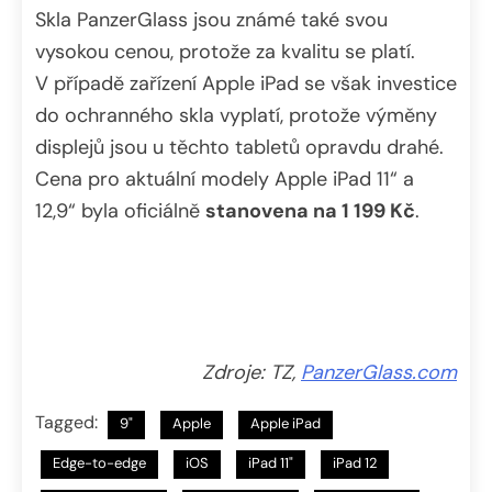
Skla PanzerGlass jsou známé také svou
vysokou cenou, protože za kvalitu se platí.
V případě zařízení Apple iPad se však investice
do ochranného skla vyplatí, protože výměny
displejů jsou u těchto tabletů opravdu drahé.
Cena pro aktuální modely Apple iPad 11“ a
12,9“ byla oficiálně
stanovena na 1 199 Kč
.
Zdroje: TZ,
PanzerGlass.com
Tagged:
9"
Apple
Apple iPad
Edge-to-edge
iOS
iPad 11"
iPad 12