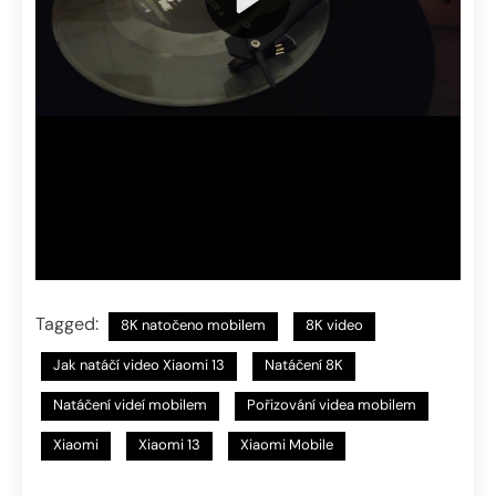
Tagged:
8K natočeno mobilem
8K video
Jak natáčí video Xiaomi 13
Natáčení 8K
Natáčení videí mobilem
Pořizování videa mobilem
Xiaomi
Xiaomi 13
Xiaomi Mobile