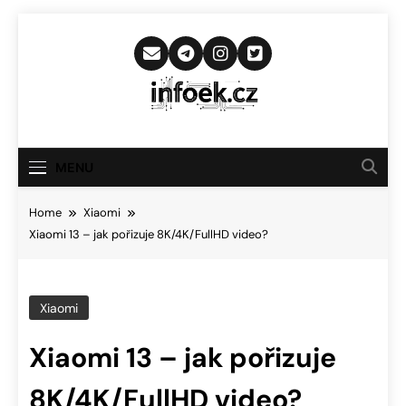
Skip
to
content
Infoek.cz
Web Věnující Se Technologickým
Novinkám
MENU
Home
Xiaomi
Xiaomi 13 – jak pořizuje 8K/4K/FullHD video?
Xiaomi
Xiaomi 13 – jak pořizuje
8K/4K/FullHD video?