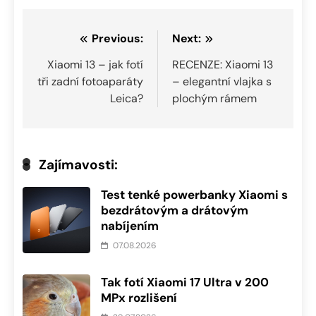
Navigace
Previous:
Next:
pro
Xiaomi 13 – jak fotí
RECENZE: Xiaomi 13
tři zadní fotoaparáty
– elegantní vlajka s
příspěvek
Leica?
plochým rámem
Zajímavosti:
Test tenké powerbanky Xiaomi s
bezdrátovým a drátovým
nabíjením
07.08.2026
Tak fotí Xiaomi 17 Ultra v 200
MPx rozlišení