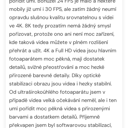
pořídit umí. Bohužel 24 FPS je málo a některé
mobily již umí i 30 FPS, ale zatím žádný neumí
opravdu slušnou kvalitu srovnatelnou s videi
ve 4K. 8K tedy prozatím nemá žádný smysl
pořizovat, protože ono ani není moc zařízení,
kde taková videa můžete v plném rozlišení
přehrát a užít. 4K a Full HD videa jsou hlavním
fotoaparátem moc pěkná, mají dostatek
detailů, svižné přeostřování a moc hezké
přirozené barevné detaily. Díky optické
stabilizaci obrazu jsou videa i hezky stabilní.
Od ultraširokoúhlého fotoaparátu jsem v
případě videa velká očekávání neměl, ale i ten
umí pořídit moc pěkná videa s přirozenými
barvami a dostatkem detailů. Příjemně
překvapen jsem byl softwarovou stabilizací,