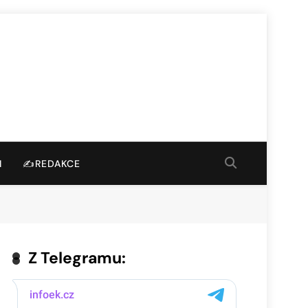
I
✍️REDAKCE
Z Telegramu: