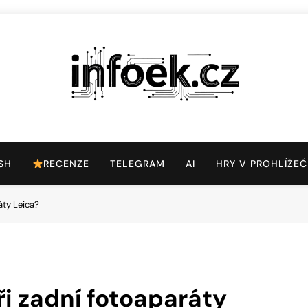
Infoek.cz
Web Věnující Se Technologickým Novinkám
SH
RECENZE
TELEGRAM
AI
HRY V PROHLÍŽEČ
ráty Leica?
tři zadní fotoaparáty