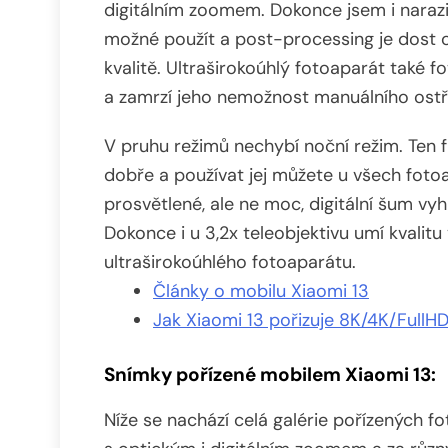
digitálním zoomem. Dokonce jsem i narazil
možné použít a post-processing je dost 
kvalitě. Ultraširokoúhlý fotoaparát také f
a zamrzí jeho nemožnost manuálního ostř
V pruhu režimů nechybí noční režim. Ten 
dobře a používat jej můžete u všech fotoa
prosvětlené, ale ne moc, digitální šum vy
Dokonce i u 3,2x teleobjektivu umí kvalitu
ultraširokoúhlého fotoaparátu.
Články o mobilu Xiaomi 13
Jak Xiaomi 13 pořizuje 8K/4K/FullH
Snímky pořízené mobilem Xiaomi 13:
Níže se nachází celá galérie pořízených f