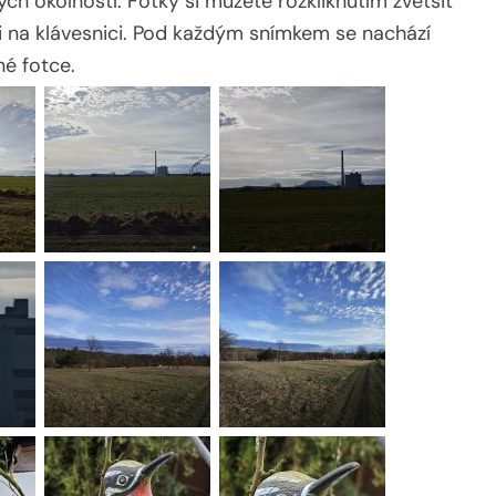
ch okolností. Fotky si můžete rozkliknutím zvětšit
mi na klávesnici. Pod každým snímkem se nachází
né fotce.