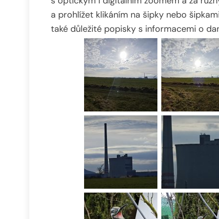
s optickým i digitálním zoomem a za různý
a prohlížet klikáním na šipky nebo šipka
také důležité popisky s informacemi o da