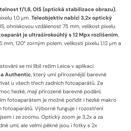
elnost f/1,8, OIS (optická stabilizace obrazu)
,
ixelu 1,0 μm.
Teleobjektiv nabízí 3,2x optický
 OIS, ohniskovou vzdálenost 75 mm, velikost pixelu
toaparát je ultraširokoúhlý s 12 Mpx rozlišením
,
15 mm, 120° zorným polem, velikostí pixelu 1,12 μm a
ování se mi líbil režim Leica v aplikaci
ca Authentic
, který umí přirozenější barevné
žívat u všech třech zadních fotoaparátů. Za
moc hezké, mají přirozené barevné podání,
ím fotoaparátem je možné pořídit i hezké makro
h fotoaparátů. Výborně funguje i rozostření
jsem i ze zoomu. Optický zoom je 3,2x a za
ě umí, ale velmi pěkné jsou i fotky s 2x