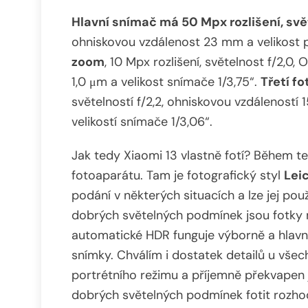
Hlavní snímač má 50 Mpx rozlišení, svět
ohniskovou vzdálenost 23 mm a velikost p
zoom
, 10 Mpx rozlišení, světelnost f/2,0,
1,0 μm a velikost snímače 1/3,75“.
Třetí fo
světelností f/2,2, ohniskovou vzdáleností 
velikostí snímače 1/3,06“.
Jak tedy Xiaomi 13 vlastně fotí? Během test
fotoaparátu. Tam je fotografický styl
Lei
podání v některých situacích a lze jej pou
dobrých světelných podmínek jsou fotky 
automatické HDR funguje výborně a hlavn
snímky. Chválím i dostatek detailů u všec
portrétního režimu a příjemně překvapen 
dobrých světelných podmínek fotit rozhodn