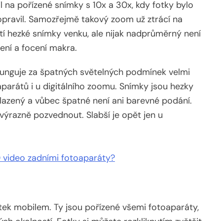
 na pořízené snímky s 10x a 30x, kdy fotky bylo
opravil. Samozřejmě takový zoom už ztrácí na
otí hezké snímky venku, ale nijak nadprůměrný není
ení a focení makra.
funguje za špatných světelných podmínek velmi
parátů i u digitálního zoomu. Snímky jsou hezky
hlazený a vůbec špatné není ani barevné podání.
 výrazně pozvednout. Slabší je opět jen u
D video zadními fotoaparáty?
otek mobilem. Ty jsou pořízené všemi fotoaparáty,