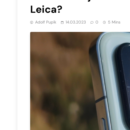
Leica?
Adolf Pupík
14.03.2023
0
5 Mins