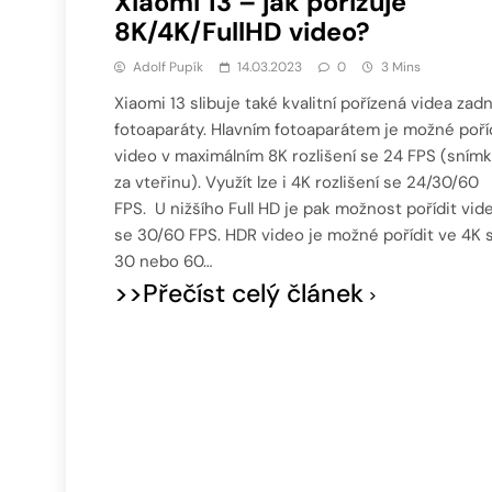
Xiaomi 13 – jak pořizuje
8K/4K/FullHD video?
Adolf Pupík
14.03.2023
0
3 Mins
Xiaomi 13 slibuje také kvalitní pořízená videa zad
fotoaparáty. Hlavním fotoaparátem je možné poří
video v maximálním 8K rozlišení se 24 FPS (sním
za vteřinu). Využít lze i 4K rozlišení se 24/30/60
FPS. U nižšího Full HD je pak možnost pořídit vid
se 30/60 FPS. HDR video je možné pořídit ve 4K 
30 nebo 60…
>>Přečíst celý článek