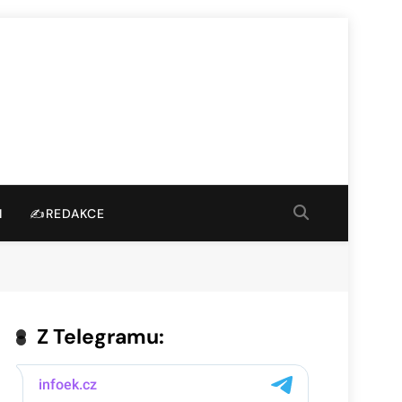
I
✍️REDAKCE
Z Telegramu: