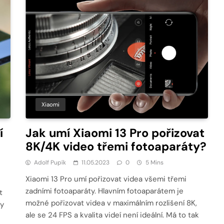
Xiaomi
í
Jak umí Xiaomi 13 Pro pořizovat
8K/4K video třemi fotoaparáty?
Adolf Pupík
11.05.2023
0
5 Mins
Xiaomi 13 Pro umí pořizovat videa všemi třemi
zadními fotoaparáty. Hlavním fotoaparátem je
t
možné pořizovat videa v maximálním rozlišení 8K,
ky
ale se 24 FPS a kvalita videí není ideální. Má to tak