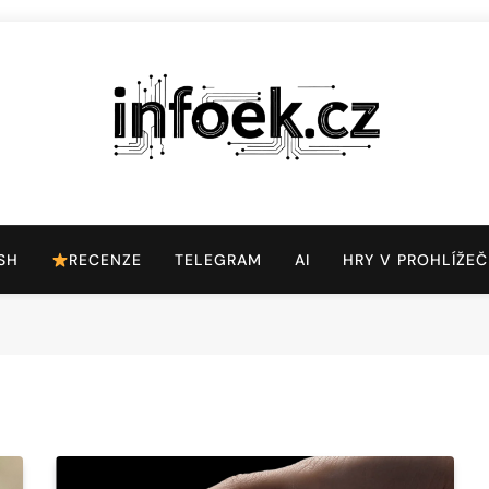
Infoek.cz
Web Věnující Se Technologickým Novinkám
SH
RECENZE
TELEGRAM
AI
HRY V PROHLÍŽEČ