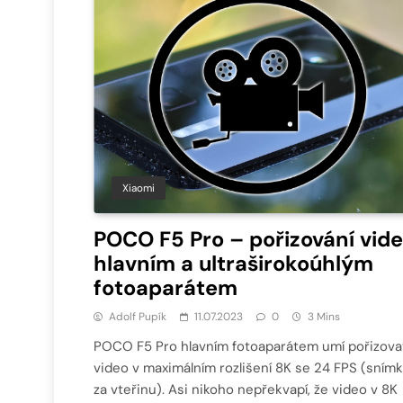
Xiaomi
POCO F5 Pro – pořizování vide
hlavním a ultraširokoúhlým
fotoaparátem
Adolf Pupík
11.07.2023
0
3 Mins
POCO F5 Pro hlavním fotoaparátem umí pořizova
video v maximálním rozlišení 8K se 24 FPS (sním
za vteřinu). Asi nikoho nepřekvapí, že video v 8K