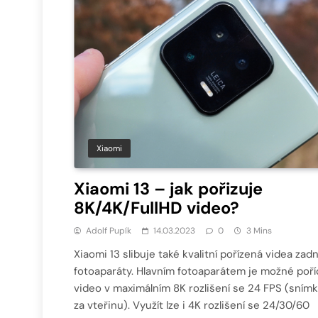
Xiaomi
Xiaomi 13 – jak pořizuje
8K/4K/FullHD video?
Adolf Pupík
14.03.2023
0
3 Mins
Xiaomi 13 slibuje také kvalitní pořízená videa zad
fotoaparáty. Hlavním fotoaparátem je možné poří
video v maximálním 8K rozlišení se 24 FPS (sním
za vteřinu). Využít lze i 4K rozlišení se 24/30/60