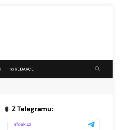
I
✍️REDAKCE
Z Telegramu: