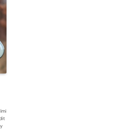
ními
dit
ky