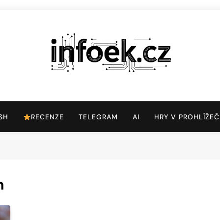
Infoek.cz
Web Věnující Se Technologickým Novinkám
SH
RECENZE
TELEGRAM
AI
HRY V PROHLÍŽEČ
m