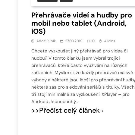
Přehrávače videí a hudby pro
mobil nebo tablet (Android,
iOS)
Adolf Pupík
27.03.2019
0
4 Mins
Chcete vyzkoušet jiný přehrávač pro videa či
hudbu? V tomto článku jsem vybral trojici
přehrávačů, které často využívám na různých
zařízeních. Myslím si, že každý přehrávač má své
výhody a některé jsou lepší pro přehrávání hudb
některé zas pro sledování seriálů s titulky. Všec
tři stojí minimálně za vyzkoušení. XPlayer – pro
Android Jednoduchý…
>>Přečíst celý článek