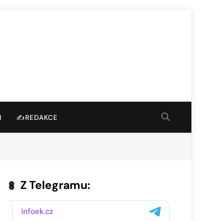
I
✍️REDAKCE
Z Telegramu: