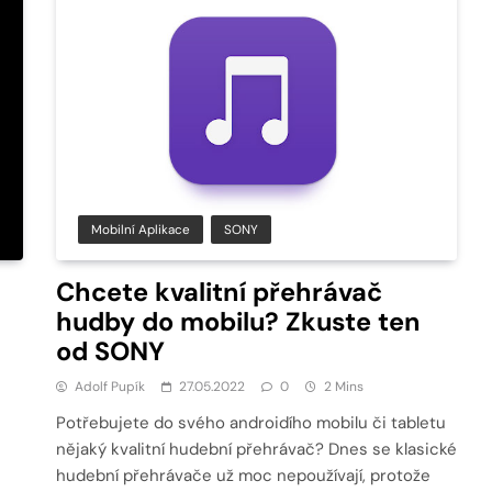
Mobilní Aplikace
SONY
Chcete kvalitní přehrávač
hudby do mobilu? Zkuste ten
od SONY
Adolf Pupík
27.05.2022
0
2 Mins
Potřebujete do svého androidího mobilu či tabletu
nějaký kvalitní hudební přehrávač? Dnes se klasické
hudební přehrávače už moc nepoužívají, protože