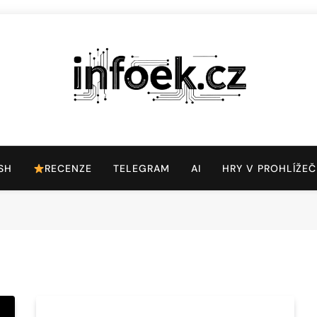
Infoek.cz
Web Věnující Se Technologickým Novinkám
SH
RECENZE
TELEGRAM
AI
HRY V PROHLÍŽEČ