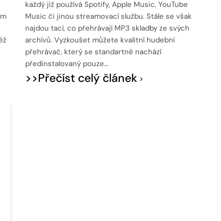
každý již používá Spotify, Apple Music, YouTube
ím
Music či jinou streamovací službu. Stále se však
z
najdou tací, co přehrávají MP3 skladby ze svých
éž
archívů. Vyzkoušet můžete kvalitní hudební
přehrávač, který se standartně nachází
předinstalovaný pouze…
>>Přečíst celý článek