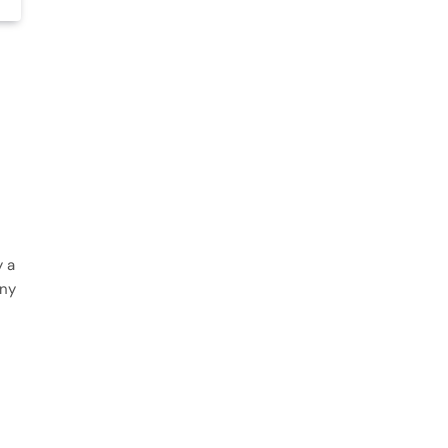
y a
hny