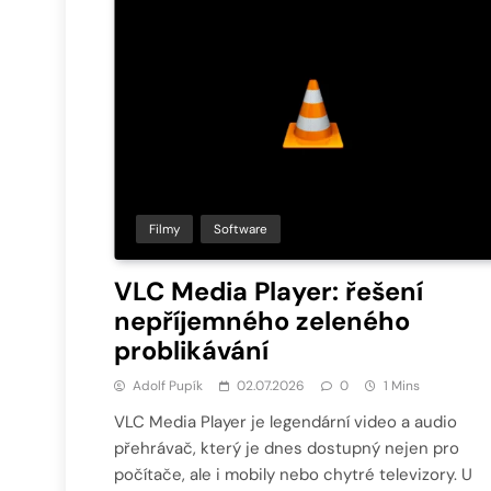
Filmy
Software
VLC Media Player: řešení
nepříjemného zeleného
problikávání
Adolf Pupík
02.07.2026
0
1 Mins
VLC Media Player je legendární video a audio
přehrávač, který je dnes dostupný nejen pro
počítače, ale i mobily nebo chytré televizory. U