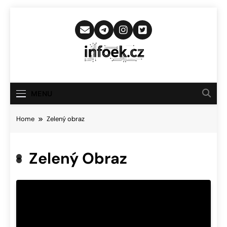
Skip
to
content
Infoek.cz
Web Věnující Se Technologickým
Novinkám
MENU
Home
Zelený obraz
Zelený Obraz