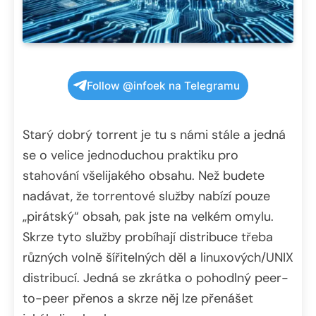
Follow @infoek na Telegramu
Starý dobrý torrent je tu s námi stále a jedná
se o velice jednoduchou praktiku pro
stahování všelijakého obsahu. Než budete
nadávat, že torrentové služby nabízí pouze
„pirátský“ obsah, pak jste na velkém omylu.
Skrze tyto služby probíhají distribuce třeba
různých volně šířitelných děl a linuxových/UNIX
distribucí. Jedná se zkrátka o pohodlný peer-
to-peer přenos a skrze něj lze přenášet