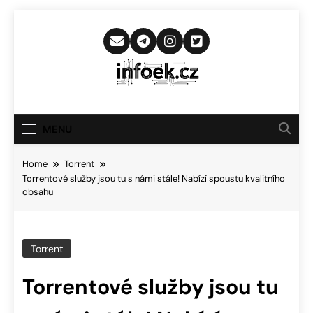
Skip
to
content
Infoek.cz
Web Věnující Se Technologickým
Novinkám
MENU
Home
Torrent
Torrentové služby jsou tu s námi stále! Nabízí spoustu kvalitního
obsahu
Torrent
Torrentové služby jsou tu