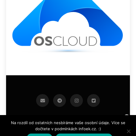
infoek.cz 2026.Developed By
.
BlazeThemes
Na rozdíl od ostatních nesbíráme vaše osobní údaje. Více se
dočtete v podmínkách infoek.cz. :)