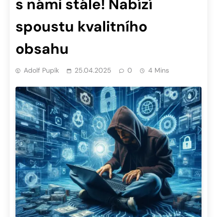
s námi stále! Nabízí
spoustu kvalitního
obsahu
Adolf Pupík
25.04.2025
0
4 Mins