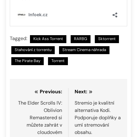
Tagged:
Kick Ass Torrent
RARBG
Sktorrent
Stahování z torrentu
Stream Cinema náhrada
The Pirate Bay
Torrent
Navigace
Previous:
Next:
pro
The Elder Scrolls IV:
Stremio je kvalitní
Oblivion
alternativa Kodi.
příspěvek
Remastered si
Podporuje doplňky a
můžete zahrát v
umí stremování
cloudovém
obsahu.