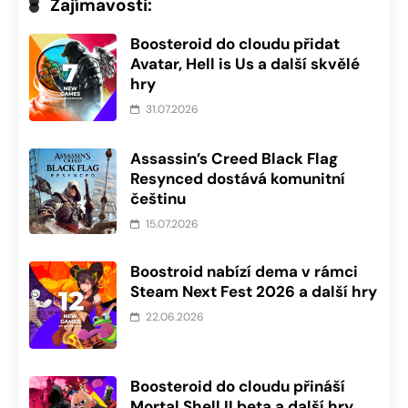
Zajímavosti:
Boosteroid do cloudu přidat
Avatar, Hell is Us a další skvělé
hry
31.07.2026
Assassin’s Creed Black Flag
Resynced dostává komunitní
češtinu
15.07.2026
Boostroid nabízí dema v rámci
Steam Next Fest 2026 a další hry
22.06.2026
Boosteroid do cloudu přináší
Mortal Shell II beta a další hry