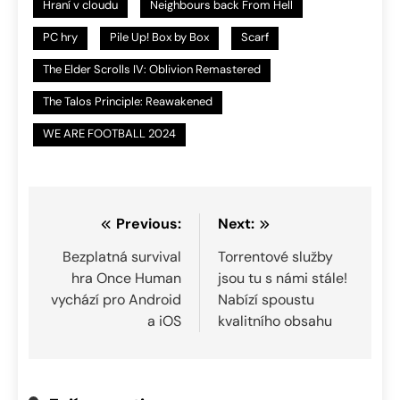
Hraní v cloudu
Neighbours back From Hell
PC hry
Pile Up! Box by Box
Scarf
The Elder Scrolls IV: Oblivion Remastered
The Talos Principle: Reawakened
WE ARE FOOTBALL 2024
Navigace
Previous:
Next:
pro
Bezplatná survival
Torrentové služby
hra Once Human
jsou tu s námi stále!
příspěvek
vychází pro Android
Nabízí spoustu
a iOS
kvalitního obsahu