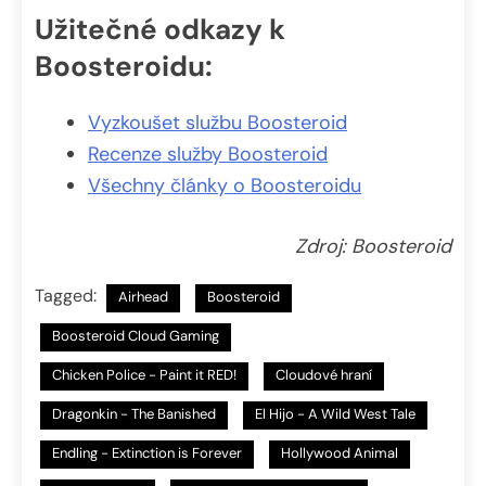
Užitečné odkazy k
Boosteroidu:
Vyzkoušet službu Boosteroid
Recenze služby Boosteroid
Všechny články o Boosteroidu
Zdroj: Boosteroid
Tagged:
Airhead
Boosteroid
Boosteroid Cloud Gaming
Chicken Police - Paint it RED!
Cloudové hraní
Dragonkin - The Banished
El Hijo - A Wild West Tale
Endling - Extinction is Forever
Hollywood Animal