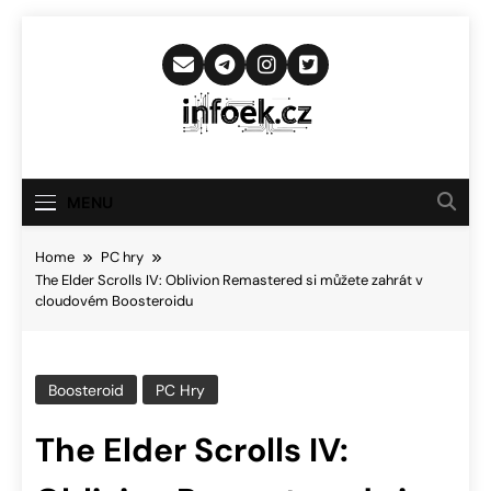
Skip
to
content
Infoek.cz
Web Věnující Se Technologickým
Novinkám
MENU
Home
PC hry
The Elder Scrolls IV: Oblivion Remastered si můžete zahrát v
cloudovém Boosteroidu
Boosteroid
PC Hry
The Elder Scrolls IV: