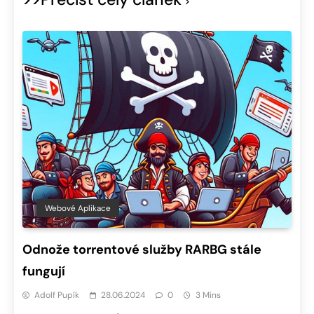
Webové Aplikace
Odnože torrentové služby RARBG stále
fungují
Adolf Pupík
28.06.2024
0
3 Mins