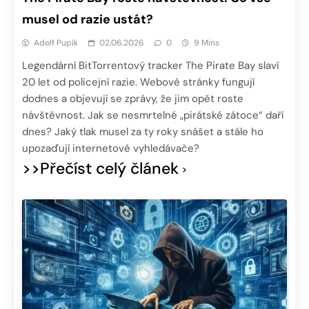
musel od razie ustát?
Adolf Pupík
02.06.2026
0
9 Mins
Legendární BitTorrentový tracker The Pirate Bay slaví
20 let od policejní razie. Webové stránky fungují
dodnes a objevují se zprávy, že jim opět roste
návštěvnost. Jak se nesmrtelné „pirátské zátoce“ daří
dnes? Jaký tlak musel za ty roky snášet a stále ho
upozaďují internetové vyhledávače?
>>Přečíst celý článek