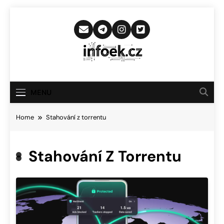
Skip
to
content
Infoek.cz
Web Věnující Se Technologickým
Novinkám
MENU
Home
Stahování z torrentu
Stahování Z Torrentu