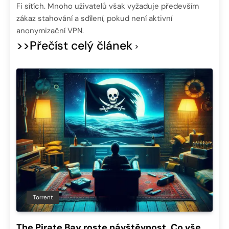
Fi sítích. Mnoho uživatelů však vyžaduje především
zákaz stahování a sdílení, pokud není aktivní
anonymizační VPN.
>>Přečíst celý článek
Torrent
The Pirate Bay roste návštěvnost. Co vše