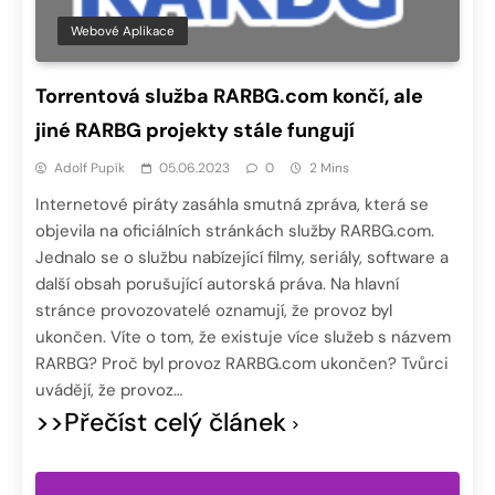
Webové Aplikace
Torrentová služba RARBG.com končí, ale
jiné RARBG projekty stále fungují
Adolf Pupík
05.06.2023
0
2 Mins
Internetové piráty zasáhla smutná zpráva, která se
objevila na oficiálních stránkách služby RARBG.com.
Jednalo se o službu nabízející filmy, seriály, software a
další obsah porušující autorská práva. Na hlavní
stránce provozovatelé oznamují, že provoz byl
ukončen. Víte o tom, že existuje více služeb s názvem
RARBG? Proč byl provoz RARBG.com ukončen? Tvůrci
uvádějí, že provoz…
>>Přečíst celý článek