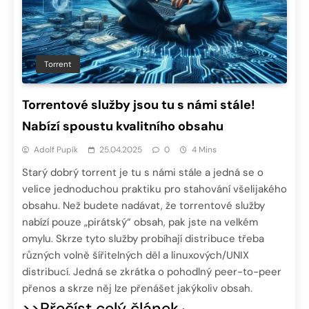
Torrent
Torrentové služby jsou tu s námi stále!
Nabízí spoustu kvalitního obsahu
Adolf Pupík
25.04.2025
0
4 Mins
Starý dobrý torrent je tu s námi stále a jedná se o
velice jednoduchou praktiku pro stahování všelijakého
obsahu. Než budete nadávat, že torrentové služby
nabízí pouze „pirátský“ obsah, pak jste na velkém
omylu. Skrze tyto služby probíhají distribuce třeba
různých volně šířitelných děl a linuxových/UNIX
distribucí. Jedná se zkrátka o pohodlný peer-to-peer
přenos a skrze něj lze přenášet jakýkoliv obsah.
>>Přečíst celý článek