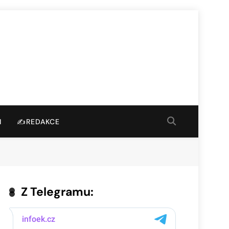
I
✍️REDAKCE
Z Telegramu: