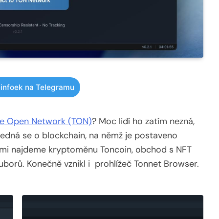
infoek na Telegramu
e Open Network (TON)
? Moc lidí ho zatím nezná,
Jedná se o blockchain, na němž je postaveno
nimi najdeme kryptoměnu Toncoin, obchod s NFT
uborů. Konečně vznikl i prohlížeč Tonnet Browser.