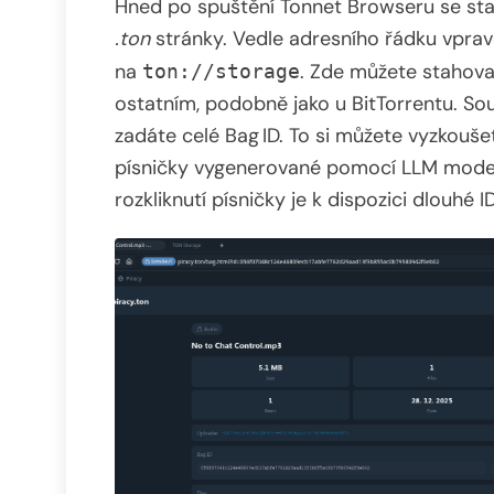
Hned po spuštění Tonnet Browseru se sta
.ton
stránky. Vedle adresního řádku vpravo
na
. Zde můžete stahova
ton://storage
ostatním, podobně jako u BitTorrentu. Sou
zadáte celé Bag ID. To si můžete vyzkouše
písničky vygenerované pomocí LLM modelů (
rozkliknutí písničky je k dispozici dlouhé ID