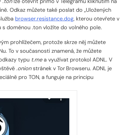
y
.ton
lze otevřít přímo v Telegramu kliknutím na
upině. Odkaz můžete také poslat do „Uložených
 služba
browser.resistance.dog
, kterou otevřete v
 s doménou .ton vložíte do volného pole.
vým prohlížečem, protože skrze něj můžete
Nu. To v současnosti znamená, že můžete
 odkazy typu
t.me
a využívat protokol ADNL. V
ávštěvě
.onion
stránek v Tor Browseru. ADNL je
eciálně pro TON, a funguje na principu