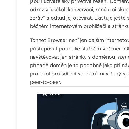
jsou i uživatelsky přívětivá řešení. Domén
odkaz v jakékoli konverzaci, kanálu či sk
zpráv“ a odtud jej otevírat. Existuje ještě
běžném internetovém prohlížeči a stránku
Tonnet Browser není jen dalším interneto
přistupovat pouze ke službám v rámci TO
navštěvovat jen stránky s doménou
.ton
,
případě domén je to podobné jako při n
protokol pro sdílení souborů, navržený sp
peer‑to‑peer.