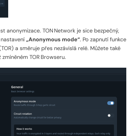
ost anonymizace. TON Network je sice bezpečný,
i nastavení
„Anonymous mode“
. Po zapnutí funkce
 (TOR) a směruje přes nezávislá relé. Můžete také
již zmíněném TOR Browseru.