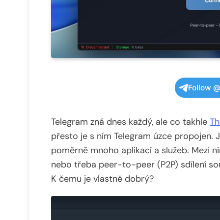
Follow @
Telegram zná dnes každý, ale co takhle
Th
přesto je s ním Telegram úzce propojen. 
poměrně mnoho aplikací a služeb. Mezi 
nebo třeba peer-to-peer (P2P) sdílení so
K čemu je vlastně dobrý?