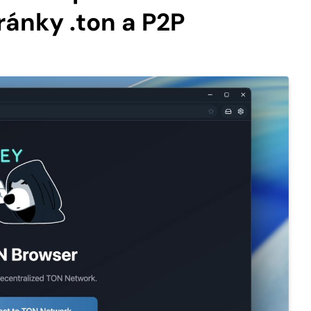
ránky .ton a P2P