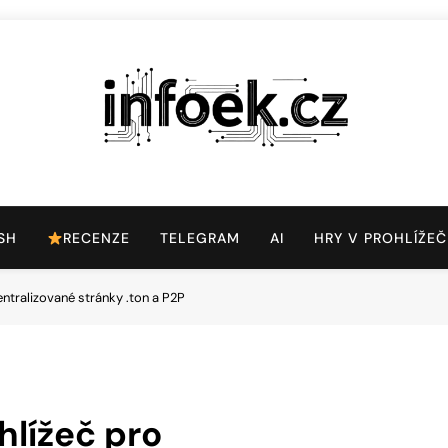
Infoek.cz
Web Věnující Se Technologickým Novinkám
SH
RECENZE
TELEGRAM
AI
HRY V PROHLÍŽEČ
ntralizované stránky .ton a P2P
hlížeč pro