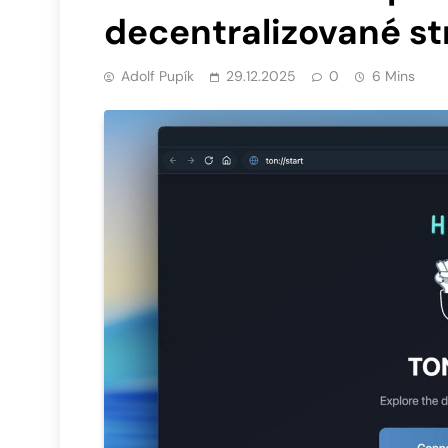
decentralizované st
Adolf Pupík
29.12.2025
0
6 Mins