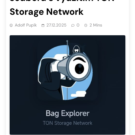
Storage Network
Adolf Pupík
27.12.2025
0
2 Mins