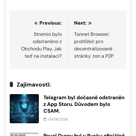
Navigace
Previous:
Next:
pro
Stremio bylo
Tonnet Browser:
odstraněno z
prohlížeč pro
příspěvek
Obchodu Play. Jak
decentralizované
teď na instalaci?
stránky .ton a P2P
Zajímavosti:
Telegram byl dočasně odstraněn
z App Storu. Důvodem bylo
CSAM.
04.08.2026
Pavel Durov byl v Rusku oficiálně