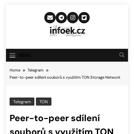
Skip
to
content
Infoek.cz
Web Věnující Se Technologickým
Novinkám
MENU
Home
Telegram
Peer-to-peer sdílení souborů s využitím TON Storage Network
Telegram
TON
Peer-to-peer sdílení
souborů s využitím TON