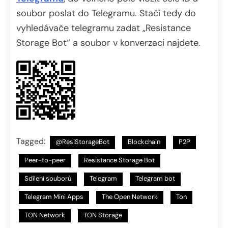
soubor poslat do Telegramu. Stačí tedy do
vyhledávače telegramu zadat „Resistance
Storage Bot“ a soubor v konverzaci najdete.
Tagged:
@ResiStorageBot
Blockchain
P2P
Peer-to-peer
Resistance Storage Bot
Sdílení souborů
Telegram
Telegram bot
Telegram Mini Apps
The Open Network
Ton
TON Network
TON Storage