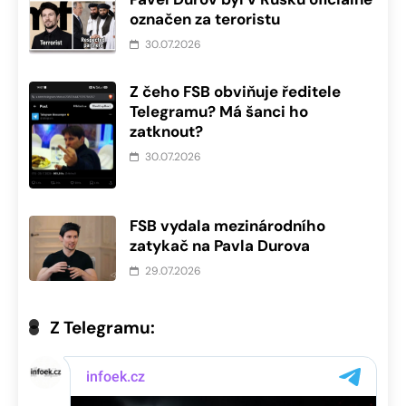
označen za teroristu
30.07.2026
Z čeho FSB obviňuje ředitele
Telegramu? Má šanci ho
zatknout?
30.07.2026
FSB vydala mezinárodního
zatykač na Pavla Durova
29.07.2026
Z Telegramu: