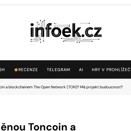
Infoek.cz
Web Věnující Se Technologickým Novinkám
SH
RECENZE
TELEGRAM
AI
HRY V PROHLÍŽEČ
coin a blockchainem The Open Network (TON)? Má projekt budoucnost?
měnou Toncoin a