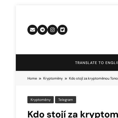
Skip
to
content
TRANSLATE TO ENGLI
Home
Kryptoměny
Kdo stojí za kryptoměnou Ton
Kryptoměny
Telegram
Kdo stojí za krypto