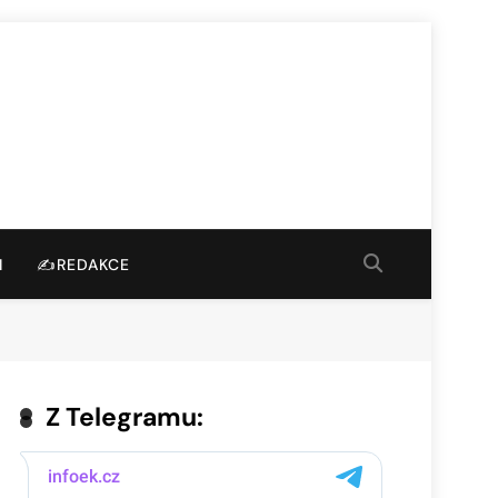
I
✍️REDAKCE
Z Telegramu: