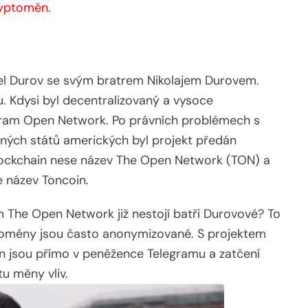
ryptoměn.
el Durov se svým bratrem Nikolajem Durovem.
. Kdysi byl decentralizovaný a vysoce
gram Open Network. Po právních problémech s
ných států amerických byl projekt předán
lockchain nese název The Open Network (TON) a
 název Toncoin.
The Open Network již nestojí batři Durovové? To
domény jsou často anonymizované. S projektem
n jsou přímo v peněžence Telegramu a zatčení
u měny vliv.