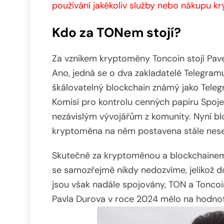
používání jakékoliv služby nebo nákupu k
Kdo za TONem stojí?
Za vznikem kryptoměny Toncoin stojí Pav
Ano, jedná se o dva zakladatelé Telegramu
škálovatelný blockchain známý jako Tele
Komisí pro kontrolu cenných papíru Spoje
nezávislým vývojářům z komunity. Nyní b
kryptoměna na něm postavena stále nese
Skutečně za kryptoměnou a blockchainem 
se samozřejmě nikdy nedozvíme, jelikož 
jsou však nadále spojovány, TON a Toncoi
Pavla Durova v roce 2024 mělo na hodnot