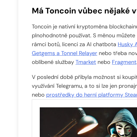
Má Toncoin vůbec nějaké v
Toncoin je nativní kryptoměna blockchain
plnohodnotně používat. S měnou můžete b
rámci botů, licenci za AI chatbota
Husky A
Getgems a Tonnel Relayer
nebo třeba nov
oblíbené službay
Tmarket
nebo
Fragment
V poslední době přibyla možnost si koupi
využívání Telegramu, a to si lze jen pron
nebo
prostředky do herní platformy Ste