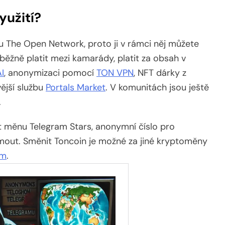
yužití?
u The Open Network, proto ji v rámci něj můžete
ěžně platit mezi kamarády, platit za obsah v
I
, anonymizaci pomocí
TON VPN
, NFT dárky z
ější službu
Portals Market
. V komunitách jsou ještě
.
t měnu Telegram Stars, anonymní číslo pro
ajmout. Směnit Toncoin je možné za jiné kryptoměny
am
.