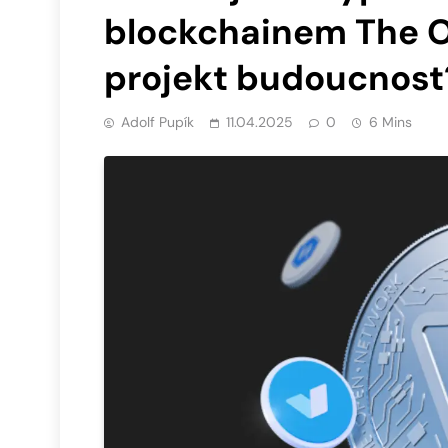
blockchainem The 
projekt budoucnost
Adolf Pupík
11.04.2025
0
6 Mins