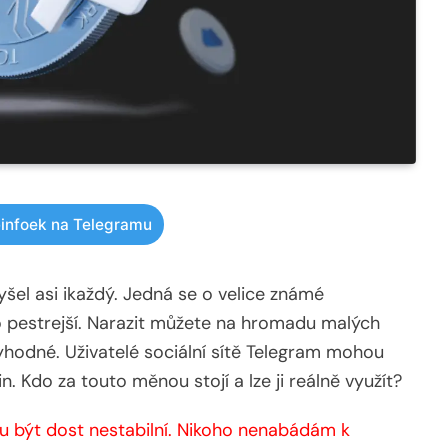
infoek na Telegramu
šel asi ikaždý. Jedná se o velice známé
o pestrejší. Narazit můžete na hromadu malých
yhodné. Uživatelé sociální sítě Telegram mohou
Kdo za touto měnou stojí a lze ji reálně využít?
 být dost nestabilní. Nikoho nenabádám k