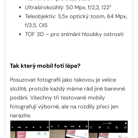
Ultraširokoúhlý: 50 Mpx, f/2,2, 122°
Teleobjektiv: 3,5x optický zoom, 64 Mpx,
f/3,5, OIS
TOF 3D – pro snímání hloubky ostrosti
Tak který mobil fotí lépe?
Posuzovat fotografii jako takovou je velice
složité, protože každý máme rád jiné barevné
podání. Všechny tři testované mobily
fotografují výborně, ale na rozdíly přeci jen
narazíte.