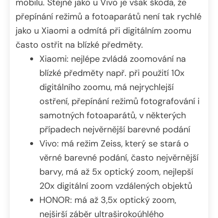
mobilu. Stejně jako u Vivo je však škoda, že
přepínání režimů a fotoaparátů není tak rychlé
jako u Xiaomi a odmítá při digitálním zoomu
často ostřit na blízké předměty.
Xiaomi: nejlépe zvládá zoomování na
blízké předměty např. při použití 10x
digitálního zoomu, má nejrychlejší
ostření, přepínání režimů fotografování i
samotných fotoaparátů, v některých
případech nejvěrnější barevné podání
Vivo: má režim Zeiss, který se stará o
věrné barevné podání, často nejvěrnější
barvy, má až 5x optický zoom, nejlepší
20x digitální zoom vzdálených objektů
HONOR: má až 3,5x optický zoom,
nejširší záběr ultraširokoúhlého