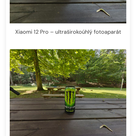
Xiaomi 12 Pro – ultraširokoúhlý fotoaparát