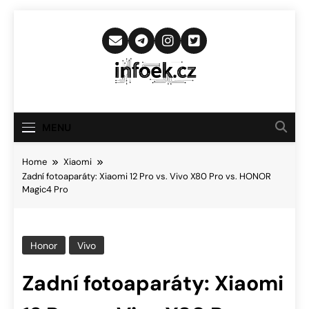
Skip
to
content
Infoek.cz
Web Věnující Se Technologickým
Novinkám
MENU
Home
Xiaomi
Zadní fotoaparáty: Xiaomi 12 Pro vs. Vivo X80 Pro vs. HONOR
Magic4 Pro
Honor
Vivo
Zadní fotoaparáty: Xiaomi