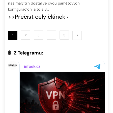
náš malý trh dostal ve dvou paměťových
konfiguracích, a to s 8…
>>Přečíst celý článek
1
2
3
…
5
Z Telegramu: