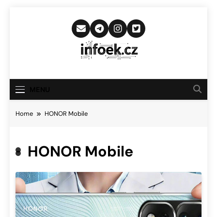
Skip
to
content
Infoek.cz
Web Věnující Se Technologickým
Novinkám
MENU
Home
HONOR Mobile
HONOR Mobile