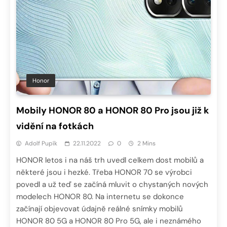
Honor
Mobily HONOR 80 a HONOR 80 Pro jsou již k
vidění na fotkách
Adolf Pupík
22.11.2022
0
2 Mins
HONOR letos i na náš trh uvedl celkem dost mobilů a
některé jsou i hezké. Třeba HONOR 70 se výrobci
povedl a už teď se začíná mluvit o chystaných nových
modelech HONOR 80. Na internetu se dokonce
začínají objevovat údajně reálné snímky mobilů
HONOR 80 5G a HONOR 80 Pro 5G, ale i neznámého