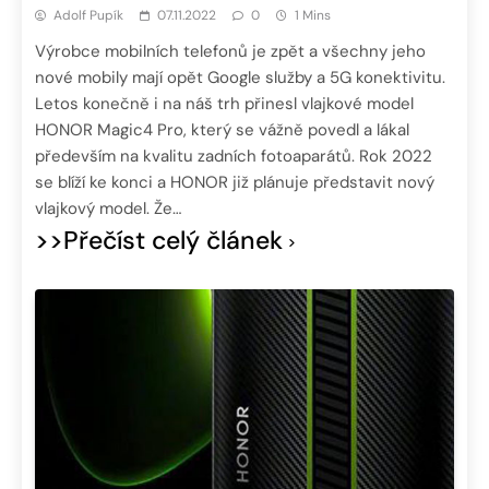
Adolf Pupík
07.11.2022
0
1 Mins
Výrobce mobilních telefonů je zpět a všechny jeho
nové mobily mají opět Google služby a 5G konektivitu.
Letos konečně i na náš trh přinesl vlajkové model
HONOR Magic4 Pro, který se vážně povedl a lákal
především na kvalitu zadních fotoaparátů. Rok 2022
se blíží ke konci a HONOR již plánuje představit nový
vlajkový model. Že…
>>Přečíst celý článek