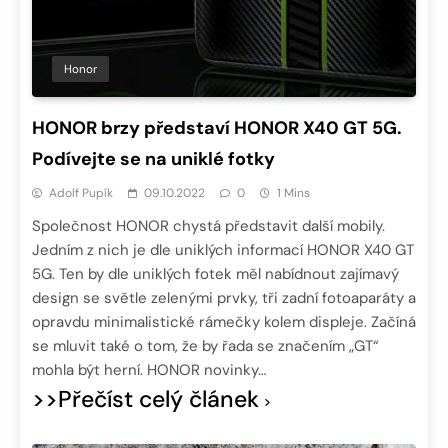
Honor
HONOR brzy představí HONOR X40 GT 5G.
Podívejte se na uniklé fotky
Adolf Pupík
09.10.2022
0
1 Mins
Společnost HONOR chystá představit další mobily.
Jedním z nich je dle uniklých informací HONOR X40 GT
5G. Ten by dle uniklých fotek měl nabídnout zajímavý
design se světle zelenými prvky, tři zadní fotoaparáty a
opravdu minimalistické rámečky kolem displeje. Začíná
se mluvit také o tom, že by řada se značením „GT“
mohla být herní. HONOR novinky…
>>Přečíst celý článek