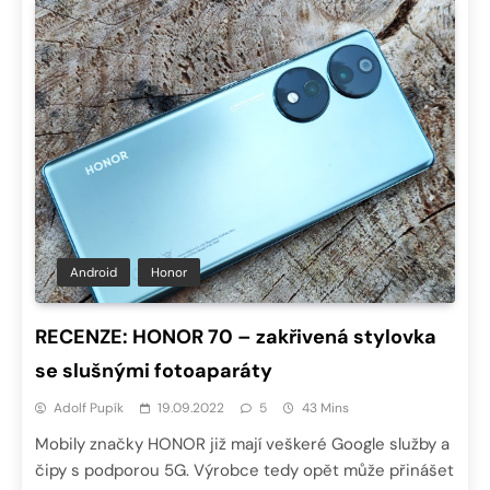
Android
Honor
RECENZE: HONOR 70 – zakřivená stylovka
se slušnými fotoaparáty
Adolf Pupík
19.09.2022
5
43 Mins
Mobily značky HONOR již mají veškeré Google služby a
čipy s podporou 5G. Výrobce tedy opět může přinášet