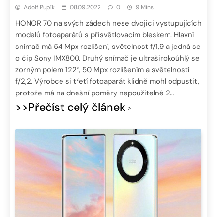
Adolf Pupík
08.09.2022
0
9 Mins
HONOR 70 na svých zádech nese dvojici vystupujících
modelů fotoaparátů s přisvětlovacím bleskem. Hlavní
snímač má 54 Mpx rozlišení, světelnost f/1,9 a jedná se
o čip Sony IMX800. Druhý snímač je ultraširokoúhlý se
zorným polem 122°, 50 Mpx rozlišením a světelností
f/2,2. Výrobce si třetí fotoaparát klidně mohl odpustit,
protože má na dnešní poměry nepoužitelné 2…
>>Přečíst celý článek