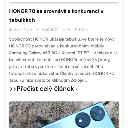
HONOR 70 se srovnává s konkurencí v
tabulkách
Adolf Pupík
15.09.2022
0
1 Mins
Společnost HONOR ukázala tabulku, ve které je nový
HONOR 70 porovnáván s konkurenčními mobily
Samsung Galaxy A53 5G a Xiaomi 12T 5G. I v tabulce si
lze všimnout, že mobil od HONORu má své výhody,
jako je třeba vysoké rozlišení ultraširokoúhlého
fotoaparátu a nízká váha. Články o mobilu HONOR 70
Tabulku níže zvětšíte kliknutím Zdroje:…
>>Přečíst celý článek