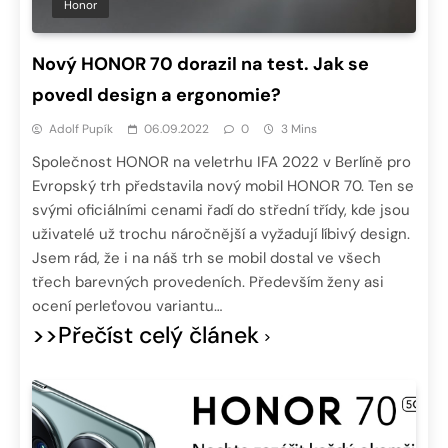
Honor
Nový HONOR 70 dorazil na test. Jak se
povedl design a ergonomie?
Adolf Pupík
06.09.2022
0
3 Mins
Společnost HONOR na veletrhu IFA 2022 v Berlíně pro
Evropský trh představila nový mobil HONOR 70. Ten se
svými oficiálními cenami řadí do střední třídy, kde jsou
uživatelé už trochu náročnější a vyžadují líbivý design.
Jsem rád, že i na náš trh se mobil dostal ve všech
třech barevných provedeních. Především ženy asi
ocení perleťovou variantu…
>>Přečíst celý článek