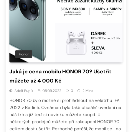
Honor
Jaká je cena mobilu HONOR 70? Ušetřit
můžete až 4 000 Kč
Adolf Pupík
05.09.2022
0
2 Mins
HONOR 70 bylo možné si prohlédnout na veletrhu IFA
2022 v Berlíně. Oznámen bylo také oficiální uvedení na
náš trh a již teď si novinku můžete koupit. U
některých prodejců můžete při zakoupení HONOR 70
celkem dost ušetřit. Rozhodně potěší, že mobil se i na