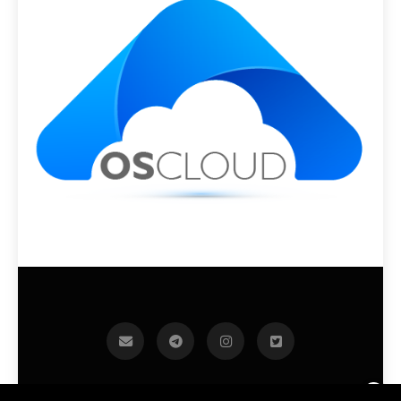
infoek.cz 2026.Developed By
.
BlazeThemes