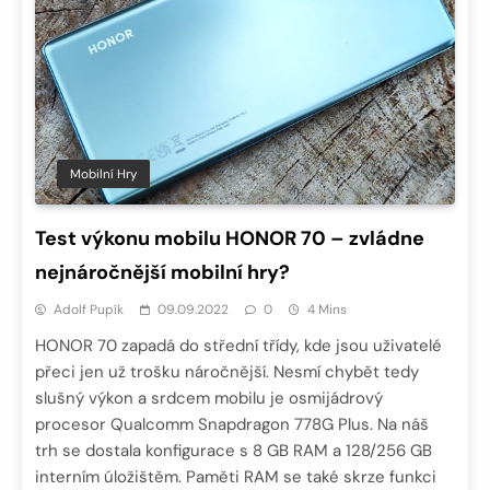
Mobilní Hry
Test výkonu mobilu HONOR 70 – zvládne
nejnáročnější mobilní hry?
Adolf Pupík
09.09.2022
0
4 Mins
HONOR 70 zapadá do střední třídy, kde jsou uživatelé
přeci jen už trošku náročnější. Nesmí chybět tedy
slušný výkon a srdcem mobilu je osmijádrový
procesor Qualcomm Snapdragon 778G Plus. Na náš
trh se dostala konfigurace s 8 GB RAM a 128/256 GB
interním úložištěm. Paměti RAM se také skrze funkci