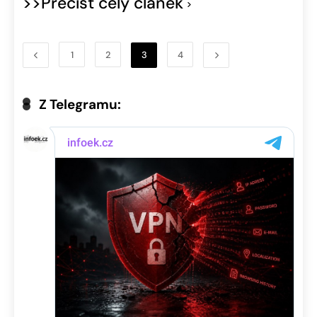
>>Přečíst celý článek
1
2
3
4
Z Telegramu: