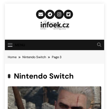
Skip
to
content
Infoek.cz
Web Věnující Se Technologickým
Novinkám
MENU
Home
Nintendo Switch
Page 3
Nintendo Switch