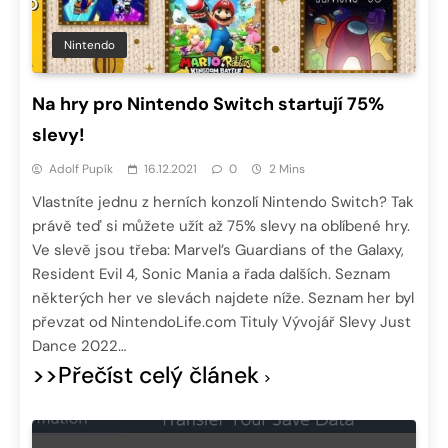
Nintendo
Na hry pro Nintendo Switch startují 75%
slevy!
Adolf Pupík
16.12.2021
0
2 Mins
Vlastníte jednu z herních konzolí Nintendo Switch? Tak
právě teď si můžete užít až 75% slevy na oblíbené hry.
Ve slevě jsou třeba: Marvel’s Guardians of the Galaxy,
Resident Evil 4, Sonic Mania a řada dalších. Seznam
některých her ve slevách najdete níže. Seznam her byl
převzat od NintendoLife.com Tituly Vývojář Slevy Just
Dance 2022…
>>Přečíst celý článek