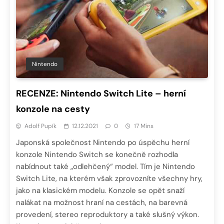
Nintendo
RECENZE: Nintendo Switch Lite – herní
konzole na cesty
Adolf Pupík
12.12.2021
0
17 Mins
Japonská společnost Nintendo po úspěchu herní
konzole Nintendo Switch se konečně rozhodla
nabídnout také „odlehčený“ model. Tím je Nintendo
Switch Lite, na kterém však zprovozníte všechny hry,
jako na klasickém modelu. Konzole se opět snaží
nalákat na možnost hraní na cestách, na barevná
provedení, stereo reproduktory a také slušný výkon.