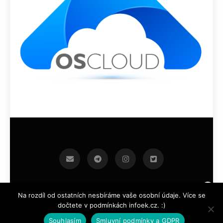
infoek.cz 2026.Developed By
.
BlazeThemes
Na rozdíl od ostatních nesbíráme vaše osobní údaje. Více se
dočtete v podmínkách infoek.cz. :)
Souhlasím
Smluvní podmínky a GDPR