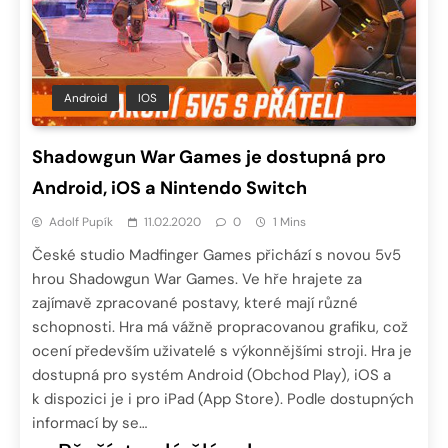
Android
IOS
Shadowgun War Games je dostupná pro
Android, iOS a Nintendo Switch
Adolf Pupík
11.02.2020
0
1 Mins
České studio Madfinger Games přichází s novou 5v5
hrou Shadowgun War Games. Ve hře hrajete za
zajímavě zpracované postavy, které mají různé
schopnosti. Hra má vážně propracovanou grafiku, což
ocení především uživatelé s výkonnějšími stroji. Hra je
dostupná pro systém Android (Obchod Play), iOS a
k dispozici je i pro iPad (App Store). Podle dostupných
informací by se…