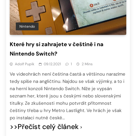
Nintendo
Které hry si zahrajete v češtině i na
Nintendo Switch?
Adolf Pupík
09.12.2021
1
2 Mins
Ve videohrách není čeština častá a většinou narazíme
tedy spíše na angličtinu. Najdou se však výjimky, a to i
na herní konzoli Nintendo Switch. Níže je vypsán
seznam her, které jsou s českými nebo slovenskými
titulky. Ze zkušenosti mohu potvrdit přítomnost
češtiny třeba u hry Metro Lastlight. Ve hrách je však
po instalaci nutné české…
>>Přečíst celý článek