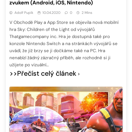
zvukem (Android, iOS, Nintendo)
Adolf Pupík
10.04.2020
0
2 Mins
V Obchodě Play a App Store se objevila nová mobilní
hra Sky: Children of the Light od vývojářů
Thatgamecompany inc. Hra je dostupná také pro
konzole Nintendo Switch a na stránkách vývojářů se
uvádí, že již brzy se ji dočkáme také na PC. Hra
nenabízí žádný zázračný příběh, ale rozhodně si ji
užijete po vizuální…
>>Přečíst celý článek