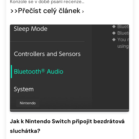
Konzole se v době psaní recenze…
>>Přečíst celý článek
Nintendo
Jak k Nintendo Switch připojit bezdrátová
sluchátka?