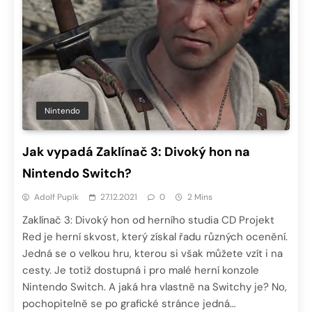
Nintendo
Jak vypadá Zaklínač 3: Divoký hon na
Nintendo Switch?
Adolf Pupík
27.12.2021
0
2 Mins
Zaklínač 3: Divoký hon od herního studia CD Projekt
Red je herní skvost, který získal řadu různých ocenění.
Jedná se o velkou hru, kterou si však můžete vzít i na
cesty. Je totiž dostupná i pro malé herní konzole
Nintendo Switch. A jaká hra vlastně na Switchy je? No,
pochopitelně se po grafické stránce jedná…