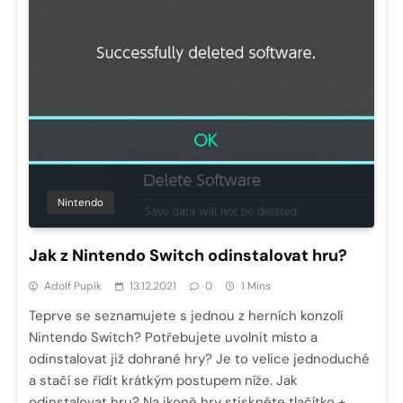
Nintendo
Jak z Nintendo Switch odinstalovat hru?
Adolf Pupík
13.12.2021
0
1 Mins
Teprve se seznamujete s jednou z herních konzolí
Nintendo Switch? Potřebujete uvolnit místo a
odinstalovat již dohrané hry? Je to velice jednoduché
a stačí se řídit krátkým postupem níže. Jak
odinstalovat hru? Na ikoně hry stiskněte tlačítko +