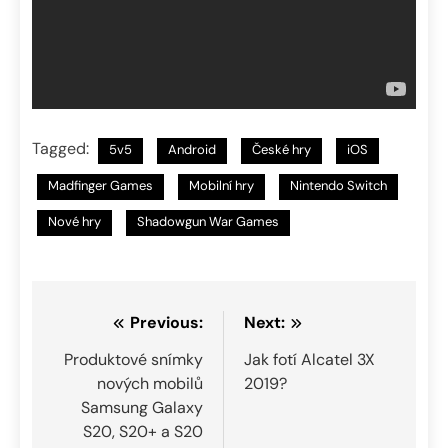
Tagged:
5v5
Android
České hry
iOS
Madfinger Games
Mobilní hry
Nintendo Switch
Nové hry
Shadowgun War Games
Navigace
Previous:
Next:
pro
Produktové snímky
Jak fotí Alcatel 3X
nových mobilů
2019?
příspěvek
Samsung Galaxy
S20, S20+ a S20