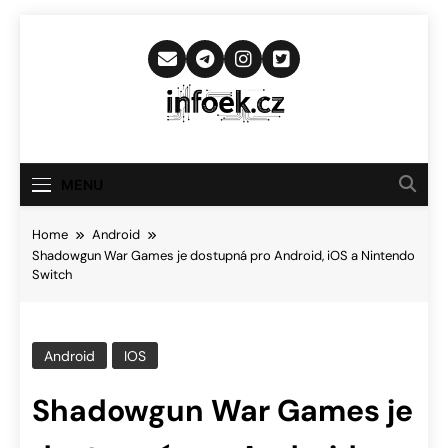
Skip
to
content
Infoek.cz
Web Věnující Se Technologickým
Novinkám
MENU
Home
Android
Shadowgun War Games je dostupná pro Android, iOS a Nintendo
Switch
Android
IOS
Shadowgun War Games je