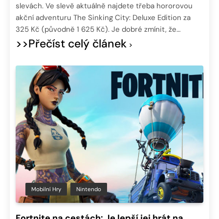
slevách. Ve slevě aktuálně najdete třeba hororovou
akční adventuru The Sinking City: Deluxe Edition za
325 Kč (původně 1 625 Kč). Je dobré zmínit, že…
>>Přečíst celý článek
Mobilní Hry
Nintendo
Fortnite na cestách: Je lepší jej hrát na