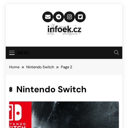
Skip
to
content
Infoek.cz
Web Věnující Se Technologickým
Novinkám
MENU
Home
Nintendo Switch
Page 2
Nintendo Switch