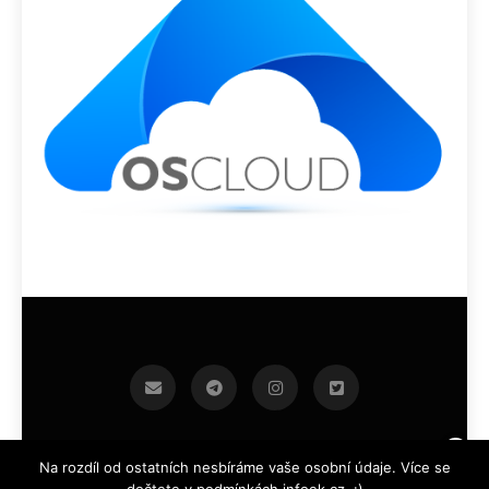
infoek.cz 2026.Developed By
.
BlazeThemes
Na rozdíl od ostatních nesbíráme vaše osobní údaje. Více se