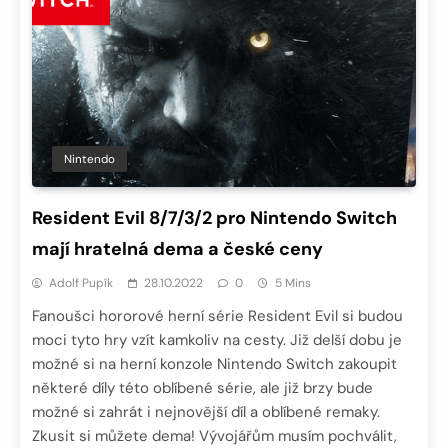
Nintendo
Resident Evil 8/7/3/2 pro Nintendo Switch
mají hratelná dema a české ceny
Adolf Pupík
28.10.2022
0
5 Mins
Fanoušci hororové herní série Resident Evil si budou
moci tyto hry vzít kamkoliv na cesty. Již delší dobu je
možné si na herní konzole Nintendo Switch zakoupit
některé díly této oblíbené série, ale již brzy bude
možné si zahrát i nejnovější díl a oblíbené remaky.
Zkusit si můžete dema! Vývojářům musím pochválit,