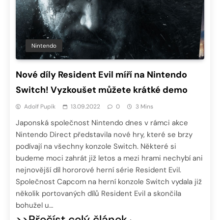
Nintendo
Nové díly Resident Evil míří na Nintendo
Switch! Vyzkoušet můžete krátké demo
Adolf Pupík
13.09.2022
0
3 Mins
Japonská společnost Nintendo dnes v rámci akce
Nintendo Direct představila nové hry, které se brzy
podívají na všechny konzole Switch. Některé si
budeme moci zahrát již letos a mezi hrami nechybí ani
nejnovější díl hororové herní série Resident Evil.
Společnost Capcom na herní konzole Switch vydala již
několik portovaných dílů Resident Evil a skončila
bohužel u…
>>Přečíst celý článek