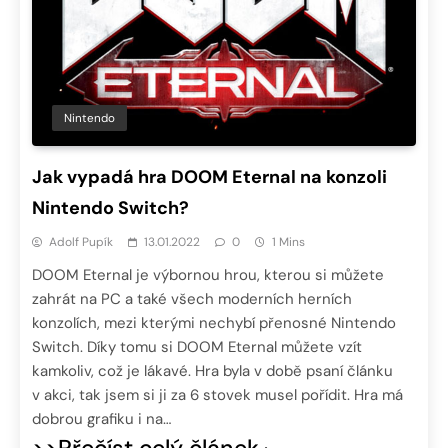
Nintendo
Jak vypadá hra DOOM Eternal na konzoli
Nintendo Switch?
Adolf Pupík
13.01.2022
0
1 Mins
DOOM Eternal je výbornou hrou, kterou si můžete
zahrát na PC a také všech moderních herních
konzolích, mezi kterými nechybí přenosné Nintendo
Switch. Díky tomu si DOOM Eternal můžete vzít
kamkoliv, což je lákavé. Hra byla v době psaní článku
v akci, tak jsem si ji za 6 stovek musel pořídit. Hra má
dobrou grafiku i na…