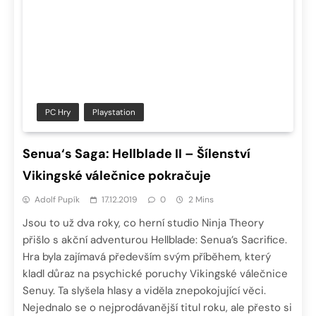
PC Hry
Playstation
Senua‘s Saga: Hellblade II – Šílenství
Vikingské válečnice pokračuje
Adolf Pupík
17.12.2019
0
2 Mins
Jsou to už dva roky, co herní studio Ninja Theory
přišlo s akční adventurou Hellblade: Senua’s Sacrifice.
Hra byla zajímavá především svým příběhem, který
kladl důraz na psychické poruchy Vikingské válečnice
Senuy. Ta slyšela hlasy a viděla znepokojující věci.
Nejednalo se o nejprodávanější titul roku, ale přesto si