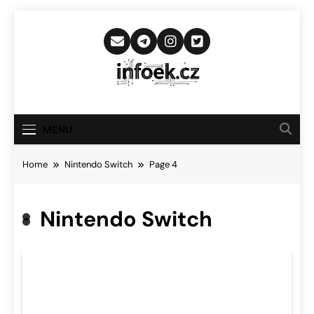
Skip
to
content
Infoek.cz
Web Věnující Se Technologickým
Novinkám
MENU
Home
Nintendo Switch
Page 4
Nintendo Switch