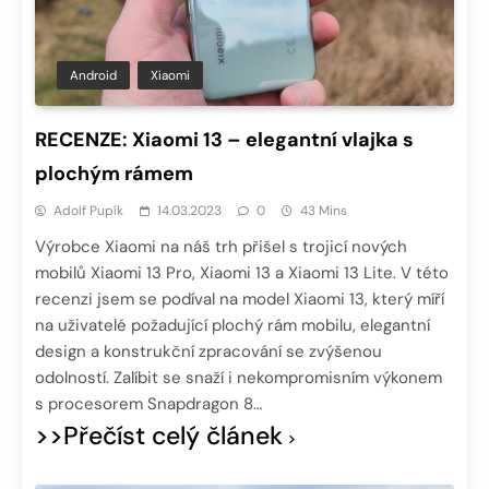
Android
Xiaomi
RECENZE: Xiaomi 13 – elegantní vlajka s
plochým rámem
Adolf Pupík
14.03.2023
0
43 Mins
Výrobce Xiaomi na náš trh přišel s trojicí nových
mobilů Xiaomi 13 Pro, Xiaomi 13 a Xiaomi 13 Lite. V této
recenzi jsem se podíval na model Xiaomi 13, který míří
na uživatelé požadující plochý rám mobilu, elegantní
design a konstrukční zpracování se zvýšenou
odolností. Zalíbit se snaží i nekompromisním výkonem
s procesorem Snapdragon 8…
>>Přečíst celý článek