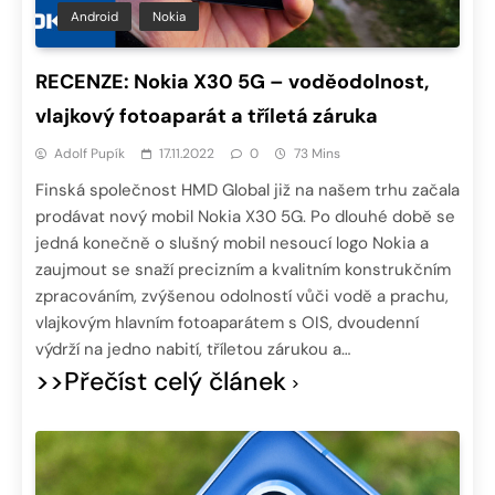
Android
Nokia
RECENZE: Nokia X30 5G – voděodolnost,
vlajkový fotoaparát a tříletá záruka
Adolf Pupík
17.11.2022
0
73 Mins
Finská společnost HMD Global již na našem trhu začala
prodávat nový mobil Nokia X30 5G. Po dlouhé době se
jedná konečně o slušný mobil nesoucí logo Nokia a
zaujmout se snaží precizním a kvalitním konstrukčním
zpracováním, zvýšenou odolností vůči vodě a prachu,
vlajkovým hlavním fotoaparátem s OIS, dvoudenní
výdrží na jedno nabití, tříletou zárukou a…
>>Přečíst celý článek