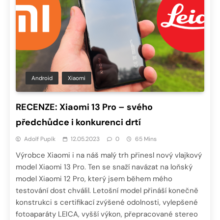
Android
Xiaomi
RECENZE: Xiaomi 13 Pro – svého
předchůdce i konkurenci drtí
Adolf Pupík
12.05.2023
0
65 Mins
Výrobce Xiaomi i na náš malý trh přinesl nový vlajkový
model Xiaomi 13 Pro. Ten se snaží navázat na loňský
model Xiaomi 12 Pro, který jsem během mého
testování dost chválil. Letošní model přináší konečně
konstrukci s certifikací zvýšené odolnosti, vylepšené
fotoaparáty LEICA, vyšší výkon, přepracované stereo