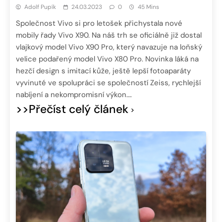
Adolf Pupík
24.03.2023
0
45 Mins
Společnost Vivo si pro letošek přichystala nové
mobily řady Vivo X90. Na náš trh se oficiálně již dostal
vlajkový model Vivo X90 Pro, který navazuje na loňský
velice podařený model Vivo X80 Pro. Novinka láká na
hezčí design s imitací kůže, ještě lepší fotoaparáty
vyvinuté ve spolupráci se společností Zeiss, rychlejší
nabíjení a nekompromisní výkon….
>>Přečíst celý článek