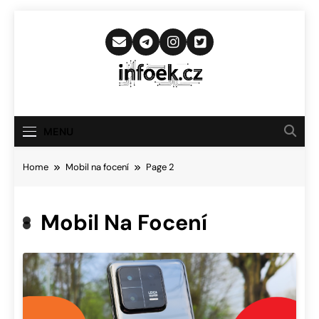
Skip
to
content
Infoek.cz
Web Věnující Se Technologickým
Novinkám
MENU
Home
Mobil na focení
Page 2
Mobil Na Focení