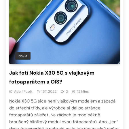
Nokia
Jak fotí Nokia X30 5G s vlajkovým
fotoaparátem a OIS?
Adolf Pupík
15.11.2022
0
12 Mins
Nokia X30 5G sice není vlajkovým modelem a zapadá
do střední třídy, ale výrobce si dal po stránce
fotoaparátů záležet. Na zádech je moc pěkně
broušený hliníkový modul dvou fotoaparátů. Ano, „jen“
dvou fotoaparátů a nehraje na jejich nesmyslný počet.