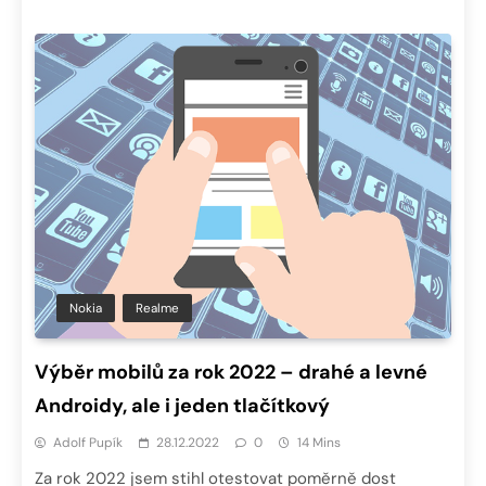
Nokia
Realme
Výběr mobilů za rok 2022 – drahé a levné
Androidy, ale i jeden tlačítkový
Adolf Pupík
28.12.2022
0
14 Mins
Za rok 2022 jsem stihl otestovat poměrně dost