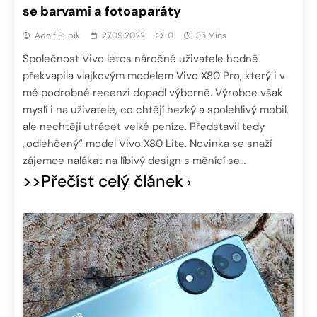
se barvami a fotoaparáty
Adolf Pupík
27.09.2022
0
35 Mins
Společnost Vivo letos náročné uživatele hodně
překvapila vlajkovým modelem Vivo X80 Pro, který i v
mé podrobné recenzi dopadl výborně. Výrobce však
myslí i na uživatele, co chtějí hezký a spolehlivý mobil,
ale nechtějí utrácet velké peníze. Představil tedy
„odlehčený“ model Vivo X80 Lite. Novinka se snaží
zájemce nalákat na líbivý design s měnící se…
>>Přečíst celý článek