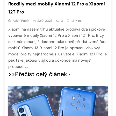
Rozdíly mezi mobily Xiaomi 12 Pro a Xiaomi
12T Pro
Adolf Pupík
22.01.2023
0
12 Mins
Xiaomi na našem trhu aktuálně prodává dva špičkově
vybavené mobily Xiaomi 12 Pro a Xiaomi 12T Pro. Brzy
se k nám snad již dostane také nově představená řada
mobilů Xiaomi 13. Xiaomi 12 Pro je opravdu vlajkový
model pro ty nejnáročnější uživatele. Xiaomi 12T Pro je
pak také jakousi vlajkou a dokonce má novější
procesor,…
>>Přečíst celý článek