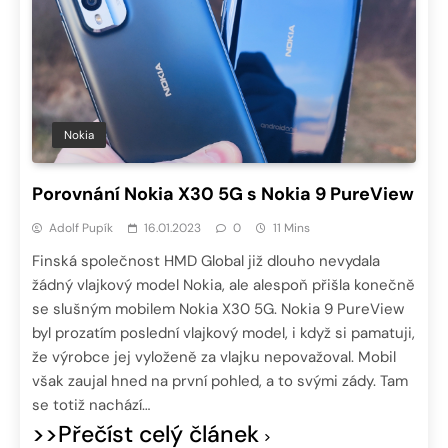
Nokia
Porovnání Nokia X30 5G s Nokia 9 PureView
Adolf Pupík
16.01.2023
0
11 Mins
Finská společnost HMD Global již dlouho nevydala
žádný vlajkový model Nokia, ale alespoň přišla konečně
se slušným mobilem Nokia X30 5G. Nokia 9 PureView
byl prozatím poslední vlajkový model, i když si pamatuji,
že výrobce jej vyloženě za vlajku nepovažoval. Mobil
však zaujal hned na první pohled, a to svými zády. Tam
se totiž nachází…
>>Přečíst celý článek