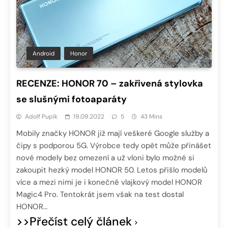
Android
Honor
RECENZE: HONOR 70 – zakřivená stylovka
se slušnými fotoaparáty
Adolf Pupík
19.09.2022
5
43 Mins
Mobily značky HONOR již mají veškeré Google služby a
čipy s podporou 5G. Výrobce tedy opět může přinášet
nové modely bez omezení a už vloni bylo možné si
zakoupit hezký model HONOR 50. Letos přišlo modelů
více a mezi nimi je i konečně vlajkový model HONOR
Magic4 Pro. Tentokrát jsem však na test dostal
HONOR…
>>Přečíst celý článek