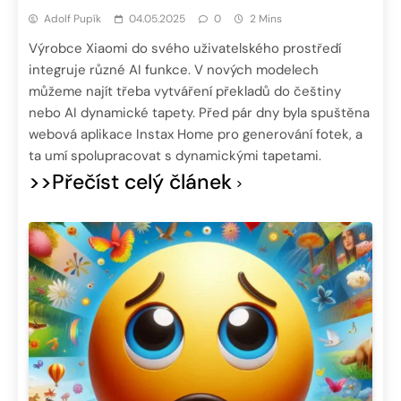
Adolf Pupík
04.05.2025
0
2 Mins
Výrobce Xiaomi do svého uživatelského prostředí
integruje různé AI funkce. V nových modelech
můžeme najít třeba vytváření překladů do češtiny
nebo AI dynamické tapety. Před pár dny byla spuštěna
webová aplikace Instax Home pro generování fotek, a
ta umí spolupracovat s dynamickými tapetami.
>>Přečíst celý článek