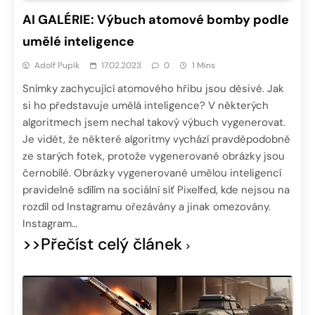
AI GALÉRIE: Výbuch atomové bomby podle
umělé inteligence
Adolf Pupík
17.02.2023
0
1 Mins
Snímky zachycující atomového hřibu jsou děsivé. Jak
si ho představuje umělá inteligence? V některých
algoritmech jsem nechal takový výbuch vygenerovat.
Je vidět, že některé algoritmy vychází pravděpodobně
ze starých fotek, protože vygenerované obrázky jsou
černobílé. Obrázky vygenerované umělou inteligencí
pravidelně sdílím na sociální síť Pixelfed, kde nejsou na
rozdíl od Instagramu ořezávány a jinak omezovány.
Instagram…
>>Přečíst celý článek