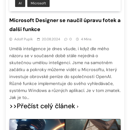
AI
Microsoft
Microsoft Designer se naučil úpravu fotek a
další funkce
Adolf Pupík
20.08.2024
0
4 Mins
Umělá inteligence je dnes všude, i když dle mého
názoru se v současné době stále nejedná o
skutečnou umělou inteligenci. Jsme na samotném
začátku a pokroky můžeme vidět u Microsoftu, který
investuje obrovské peníze do společnosti OpenAI.
Různé funkce implementuje do svého vyhledávače,
systému Windows a různých aplikací. Je v tom zmatek.
Jak je to…
>>Přečíst celý článek