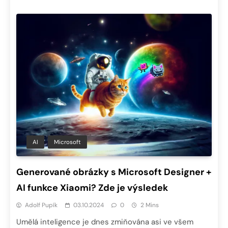
AI
Microsoft
Generované obrázky s Microsoft Designer +
AI funkce Xiaomi? Zde je výsledek
Adolf Pupík
03.10.2024
0
2 Mins
Umělá inteligence je dnes zmiňována asi ve všem