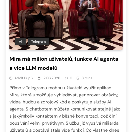
AI
Telegram
Mira má milion uživatelů, funkce AI agenta
a více LLM modelů
Adolf Pupík
12.06.2026
0
8 Mins
Přímo v Telegramu mohou uživatelé využít aplikaci
Mira, která umožňuje vyhledávat, generovat obrázky,
videa, hudbu a zdrojový kód a poskytuje služby AI
agenta. S chatbotem můžete komunikovat stejně jako
s jakýmkoliv kontaktem v běžné konverzaci, což činí
používání velmi přívětivým. Službu již využívá miliarda
uživatelů a dostává stále více funkcí. Co vlastně dnes