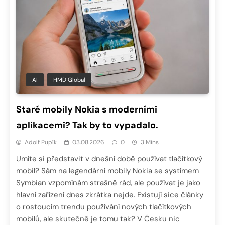
AI
HMD Global
Staré mobily Nokia s moderními
aplikacemi? Tak by to vypadalo.
Adolf Pupík
03.08.2026
0
3 Mins
Umíte si představit v dnešní době používat tlačítkový
mobil? Sám na legendární mobily Nokia se systímem
Symbian vzpomínám strašně rád, ale používat je jako
hlavní zařízení dnes zkrátka nejde. Existují sice články
o rostoucím trendu používání nových tlačítkových
mobilů, ale skutečně je tomu tak? V Česku nic