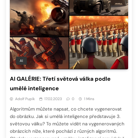
AI
AI GALÉRIE: Třetí světová válka podle
umělé inteligence
Adolf Pupík
17.02.2023
0
1 Mins
Algoritmům můžete napsat, co chcete vygenerovat
do obrázku. Jak si umělá inteligence představuje 3.
světovou válku? To můžete vidět na vygenerovaných
obrázcích níže, které pochází z různých algoritmů.