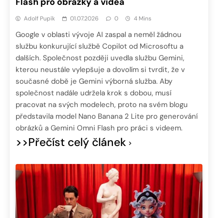
Flash pro obrázky a videa
Adolf Pupík
01.07.2026
0
4 Mins
Google v oblasti vývoje AI zaspal a neměl žádnou
službu konkurující službě Copilot od Microsoftu a
dalších. Společnost později uvedla službu Gemini,
kterou neustále vylepšuje a dovolím si tvrdit, že v
současné době je Gemini výborná služba. Aby
společnost nadále udržela krok s dobou, musí
pracovat na svých modelech, proto na svém blogu
představila model Nano Banana 2 Lite pro generování
obrázků a Gemini Omni Flash pro práci s videem.
>>Přečíst celý článek