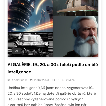
AI
AI GALÉRIE: 19., 20. a 30 století podle umělé
inteligence
Adolf Pupík
20.02.2023
0
2 Mins
Umělou inteligencí (AI) jsem nechal vygenerovat 19.,
20. a 30 století. Níže najdete tři galérie obrázků, které
jsou všechny vygenerované pomocí chytrých
algoritmů bez dalších úprav. Zadáno bylo jen pár