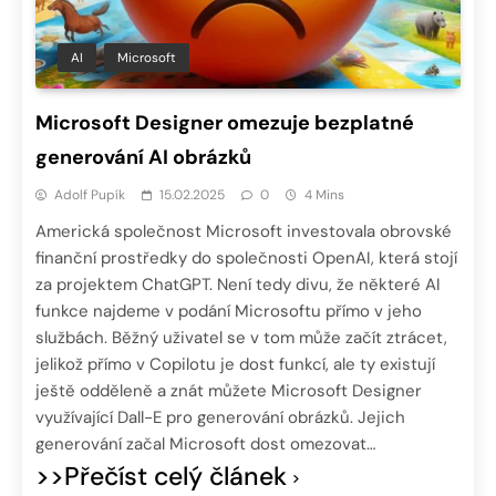
AI
Microsoft
Microsoft Designer omezuje bezplatné
generování AI obrázků
Adolf Pupík
15.02.2025
0
4 Mins
Americká společnost Microsoft investovala obrovské
finanční prostředky do společnosti OpenAI, která stojí
za projektem ChatGPT. Není tedy divu, že některé AI
funkce najdeme v podání Microsoftu přímo v jeho
službách. Běžný uživatel se v tom může začít ztrácet,
jelikož přímo v Copilotu je dost funkcí, ale ty existují
ještě odděleně a znát můžete Microsoft Designer
využívající Dall-E pro generování obrázků. Jejich
generování začal Microsoft dost omezovat…
>>Přečíst celý článek