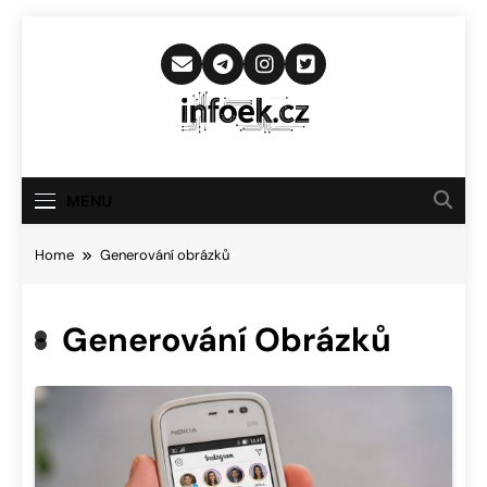
Skip
to
content
Infoek.cz
Web Věnující Se Technologickým
Novinkám
MENU
Home
Generování obrázků
Generování Obrázků