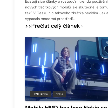
Existují sice články o rostoucím trendu používání
nových tlačítkových mobilů, ale skutečně je tom
tak? V Česku nic takového zkrátka nevidím. Jak a
vypadala moderná prostředí…
>>Přečíst celý článek
HMD Global
Nokia
Mobily HMD bez loga Nokia se