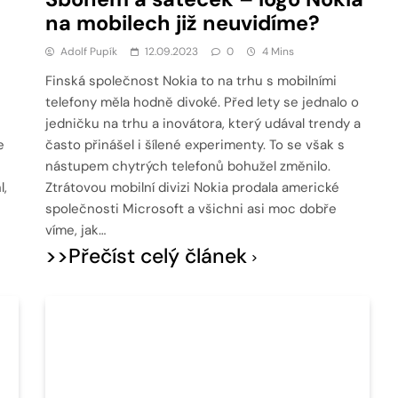
na mobilech již neuvidíme?
Adolf Pupík
12.09.2023
0
4 Mins
Finská společnost Nokia to na trhu s mobilními
telefony měla hodně divoké. Před lety se jednalo o
jedničku na trhu a inovátora, který udával trendy a
e
často přinášel i šílené experimenty. To se však s
nástupem chytrých telefonů bohužel změnilo.
l,
Ztrátovou mobilní divizi Nokia prodala americké
společnosti Microsoft a všichni asi moc dobře
víme, jak…
>>Přečíst celý článek