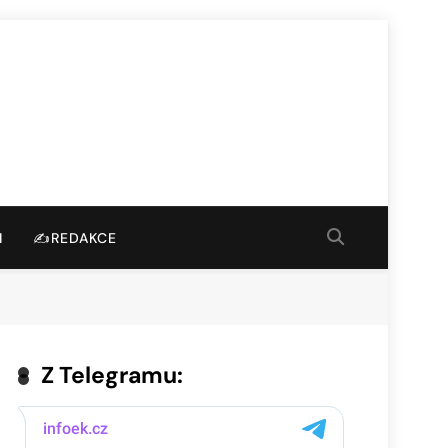
I
✍️REDAKCE
Z Telegramu: