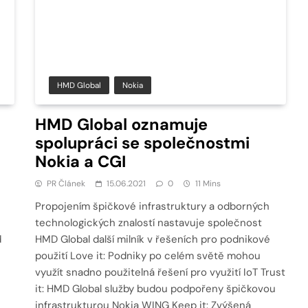
HMD Global
Nokia
HMD Global oznamuje
spolupráci se společnostmi
Nokia a CGI
PR Článek
15.06.2021
0
11 Mins
Propojením špičkové infrastruktury a odborných
technologických znalostí nastavuje společnost
d
HMD Global další milník v řešeních pro podnikové
použití Love it: Podniky po celém světě mohou
využít snadno použitelná řešení pro využití IoT Trust
it: HMD Global služby budou podpořeny špičkovou
infrastrukturou Nokia WING Keep it: Zvýšená