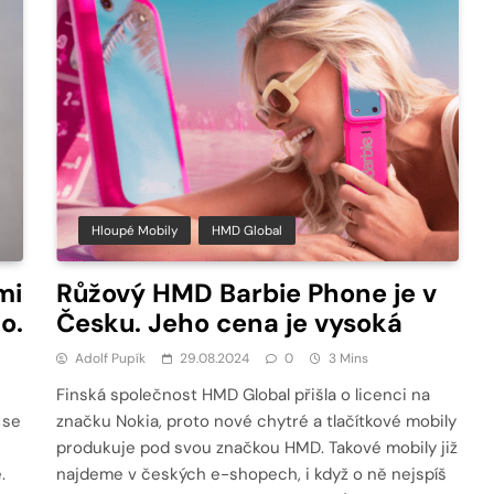
Hloupé Mobily
HMD Global
mi
Růžový HMD Barbie Phone je v
o.
Česku. Jeho cena je vysoká
Adolf Pupík
29.08.2024
0
3 Mins
Finská společnost HMD Global přišla o licenci na
 se
značku Nokia, proto nové chytré a tlačítkové mobily
produkuje pod svou značkou HMD. Takové mobily již
.
najdeme v českých e-shopech, i když o ně nejspíš