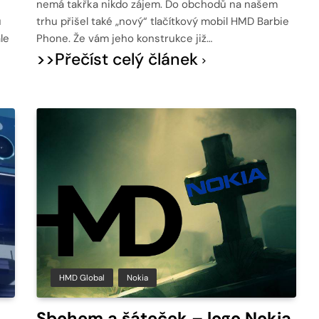
nemá takřka nikdo zájem. Do obchodů na našem
u
trhu přišel také „nový“ tlačítkový mobil HMD Barbie
le
Phone. Že vám jeho konstrukce již…
>>Přečíst celý článek
HMD Global
Nokia
Sbohem a šáteček – logo Nokia