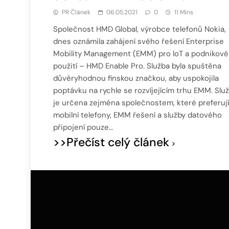
PR Článek
06.05.2021
0
11 Mins
Společnost HMD Global, výrobce telefonů Nokia,
dnes oznámila zahájení svého řešení Enterprise
Mobility Management (EMM) pro loT a podnikové
použití – HMD Enable Pro. Služba byla spuštěna
důvěryhodnou finskou značkou, aby uspokojila
poptávku na rychle se rozvíjejícím trhu EMM. Slu
je určena zejména společnostem, které preferují
mobilní telefony, EMM řešení a služby datového
připojení pouze…
>>Přečíst celý článek