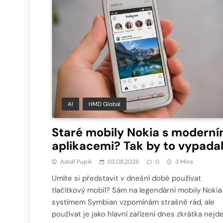
AI
HMD Global
Staré mobily Nokia s moderní
aplikacemi? Tak by to vypadal
Adolf Pupík
03.08.2026
0
3 Mins
Umíte si představit v dnešní době používat
tlačítkový mobil? Sám na legendární mobily Nokia
systímem Symbian vzpomínám strašně rád, ale
používat je jako hlavní zařízení dnes zkrátka nejde