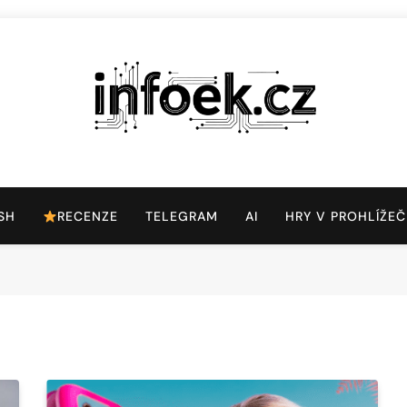
Infoek.cz
Web Věnující Se Technologickým Novinkám
SH
RECENZE
TELEGRAM
AI
HRY V PROHLÍŽEČ