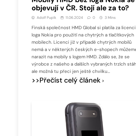
objevují v ČR. Stojí ale za to?
Adolf Pupík
11.06.2024
0
3 Mins
Finská společnost HMD Global si platila za licenci
loga Nokia pro použití na chytrých a tlačítkových
mobilech. Licenci již v případě chytrých mobilů
nemá a v některých českých e-shopech můžem
narazit na mobily s logem HMD. Zdálo se, že se
výrobce z našeho a dalších vybraných trzích stáh
ale možná tu přeci jen ještě chvilku…
>>Přečíst celý článek