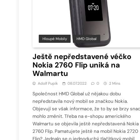
Hloupé Mobily
HMD Global
Ještě nepředstavené véčko
Nokia 2760 Flip uniká na
Walmartu
Adolf Pupík
08.07.2022
0
2 Mins
Společnost HMD Global už nějakou dobu
nepředstavila nový mobil se značkou Nokia.
Objevují se však informace, že to by se brzy sna
mohlo změnit. Třeba na e-shopu amerického
Walmartu se objevila ještě nepředstavená Nokia
2760 Flip. Pamatujete ještě na mobil Nokia 2720
Flip? Jednalo se o jednoduchý tlačítkový mobil