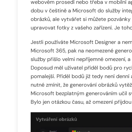
webovém prosedí nebo třeba v mobilní apli
dobu v češtině a Microsoft do služby integr
obrázků, ale vytvářet si můžete pozvánky n
upravovat fotky z vašeho zařízení. Je toh
Jestli používáte Microsoft Designer a ne
Microsoft 365, pak na neomezené generov
služby přišlo velmi nepříjemné omezení, 
Doposud měl uživatel příděl bodů pro ryc
pomalejší. Příděl bodů již tedy není denní 
nutné zmínit, že generování obrázků vytěžu
Microsoft bezplatným generováním učil sv
Bylo jen otázkou času, až omezení přijdou 