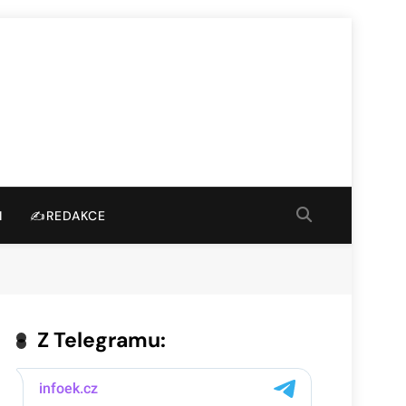
I
✍️REDAKCE
Z Telegramu: