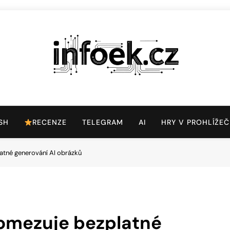
Infoek.cz
Web Věnující Se Technologickým Novinkám
SH
RECENZE
TELEGRAM
AI
HRY V PROHLÍŽEČ
atné generování AI obrázků
 omezuje bezplatné