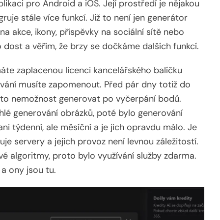
kaci pro Android a iOS. Její prostředí je nějakou
uje stále více funkcí. Již to není jen generátor
a akce, ikony, příspěvky na sociální sítě nebo
o dost a věřím, že brzy se dočkáme dalších funkcí.
máte zaplacenou licenci kancelářského balíčku
ání musíte zapomenout. Před pár dny totiž do
a to nemožnost generovat po vyčerpání bodů.
hlé generování obrázků, poté bylo generování
ani týdenní, ale měsíční a je jich opravdu málo. Je
je servery a jejich provoz není levnou záležitostí.
é algoritmy, proto bylo využívání služby zdarma.
a ony jsou tu.