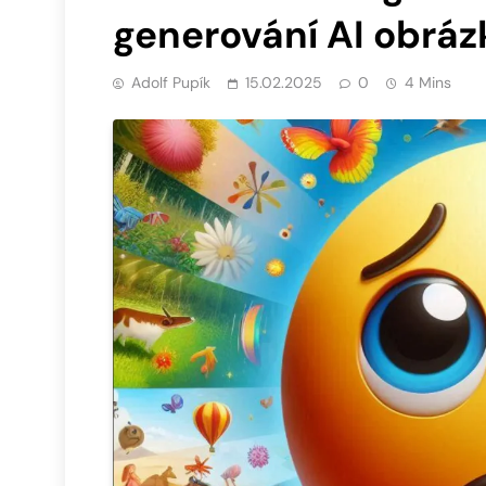
generování AI obráz
Adolf Pupík
15.02.2025
0
4 Mins