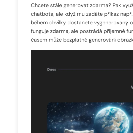
Chcete stále generovat zdarma? Pak využ
chatbota, ale když mu zadáte příkaz např.
během chvilky dostanete vygenerovaný ob
funguje zdarma, ale postrádá příjemné f
časem může bezplatné generování obrázků