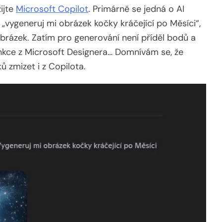
ijte
Microsoft Copilot
. Primárně se jedná o AI
 „vygeneruj mi obrázek kočky kráčející po Měsíci“,
rázek. Zatím pro generování není příděl bodů a
unkce z Microsoft Designera… Domnívám se, že
 zmizet i z Copilota.