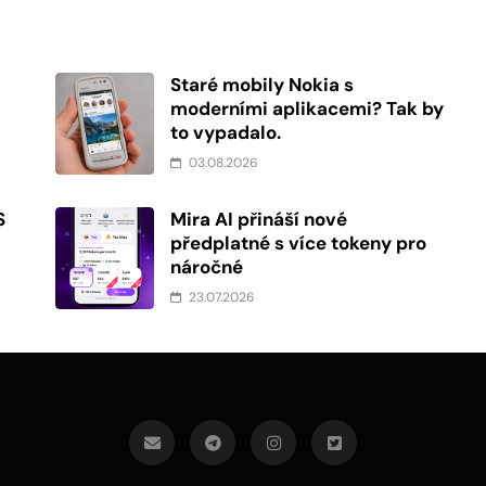
Staré mobily Nokia s
moderními aplikacemi? Tak by
to vypadalo.
03.08.2026
S
Mira AI přináší nové
předplatné s více tokeny pro
náročné
23.07.2026