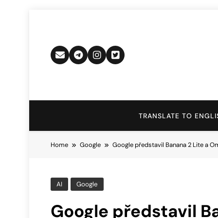
Skip
to
content
TRANSLATE TO ENGLI
Home
Google
Google představil Banana 2 Lite a O
AI
Google
Google představil B