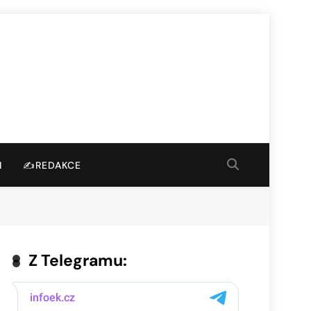
I
✍️REDAKCE
Z Telegramu: