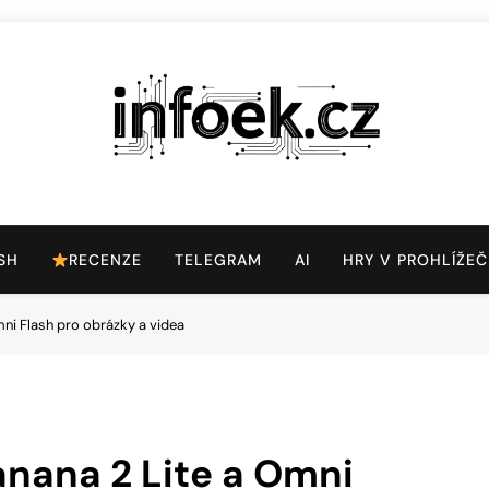
Infoek.cz
Web Věnující Se Technologickým Novinkám
SH
RECENZE
TELEGRAM
AI
HRY V PROHLÍŽEČ
mni Flash pro obrázky a videa
anana 2 Lite a Omni