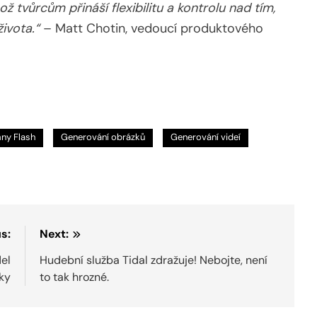
 tvůrcům přináší flexibilitu a kontrolu nad tím,
ivota.“
– Matt Chotin, vedoucí produktového
ny Flash
Generování obrázků
Generování videí
s:
Next:
el
Hudební služba Tidal zdražuje! Nebojte, není
ky
to tak hrozné.