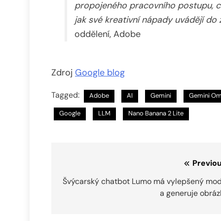
propojeného pracovního postupu, což
jak své kreativní nápady uvádějí do ž
oddělení, Adobe
Zdroj
Google blog
Tagged:
Adobe
AI
Gemini
Gemini Om
Google
LLM
Nano Banana 2 Lite
Navigace
Previou
pro
Švýcarský chatbot Lumo má vylepšený mod
a generuje obráz
příspěvek