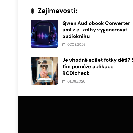
Zajímavosti:
Qwen Audiobook Converter
umí z e-knihy vygenerovat
audioknihu
07.08.2026
Je vhodné sdílet fotky dětí? 
tím pomůže aplikace
RODIcheck
01.08.2026