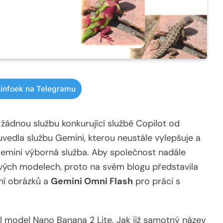
infoek na Telegramu
 žádnou službu konkurující službě Copilot od
uvedla službu Gemini, kterou neustále vylepšuje a
 Gemini výborná služba. Aby společnost nadále
svých modelech, proto na svém blogu představila
ní obrázků a
Gemini Omni Flash
pro práci s
l model Nano Banana 2 Lite. Jak již samotný název