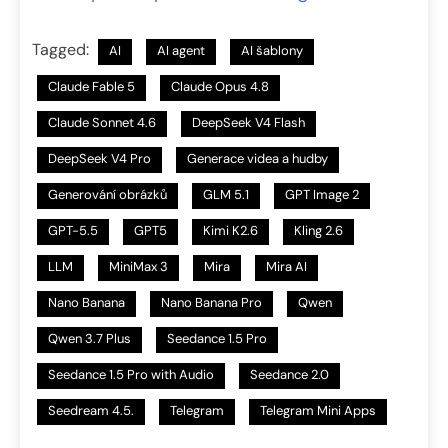
Tagged:
AI
AI agent
AI šablony
Claude Fable 5
Claude Opus 4.8
Claude Sonnet 4.6
DeepSeek V4 Flash
DeepSeek V4 Pro
Generace videa a hudby
Generování obrázků
GLM 5.1
GPT Image 2
GPT-5.5
GPT5
Kimi K2.6
Kling 2.6
LLM
MiniMax 3
Mira
Mira AI
Nano Banana
Nano Banana Pro
Qwen
Qwen 3.7 Plus
Seedance 1.5 Pro
Seedance 1.5 Pro with Audio
Seedance 2.0
Seedream 4.5.
Telegram
Telegram Mini Apps