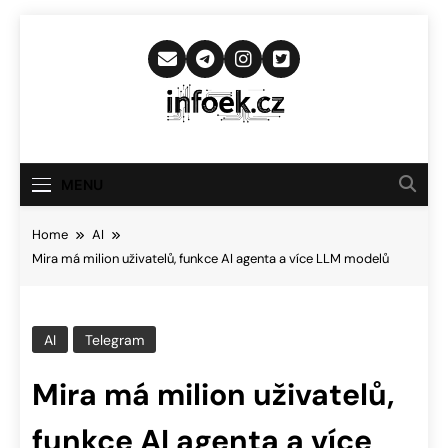
Skip
to
content
Infoek.cz
Web Věnující Se Technologickým
Novinkám
MENU
Home
AI
Mira má milion uživatelů, funkce AI agenta a více LLM modelů
AI
Telegram
Mira má milion uživatelů,
funkce AI agenta a více