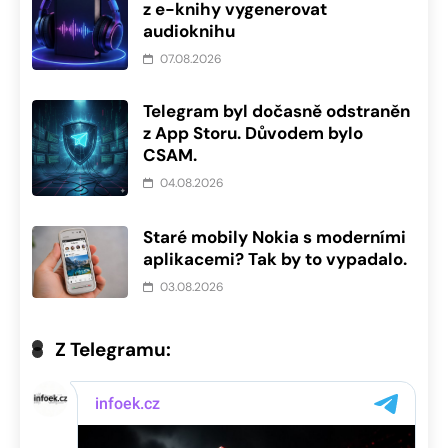
z e-knihy vygenerovat
audioknihu
07.08.2026
Telegram byl dočasně odstraněn
z App Storu. Důvodem bylo
CSAM.
04.08.2026
Staré mobily Nokia s moderními
aplikacemi? Tak by to vypadalo.
03.08.2026
Z Telegramu: