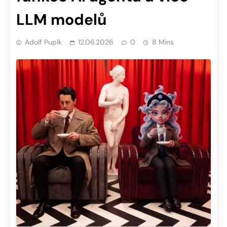
LLM modelů
Adolf Pupík
12.06.2026
0
8 Mins