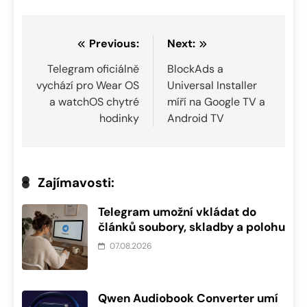
Navigace
Previous:
Next:
pro
Telegram oficiálně
BlockAds a
vychází pro Wear OS
Universal Installer
příspěvek
a watchOS chytré
míří na Google TV a
hodinky
Android TV
Zajímavosti:
Telegram umožní vkládat do
článků soubory, skladby a polohu
07.08.2026
Qwen Audiobook Converter umí