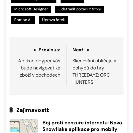
Microsoft Designer
Odstranit pozadí z fotky
Pomoc AI
Úprava fotek
Navigace
Previous:
Next:
pro
Aplikace Hyper vás
Skenování obličeje a
bude navigovat ke
pohybů do hry
příspěvek
zboží v obchodech
THREEDAYZ: ORC
HUNTERS
Zajímavosti:
Boj proti cenzuře internetu: Nová
Snowflake aplikace pro mobily