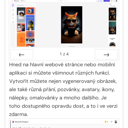
1
z
4
Hned na hlavní webové stránce nebo mobilní
Předchozí
Další
aplikaci si můžete všimnout různých funkcí.
Vytvořit můžete nejen vygenerovaný obrázek,
ale také různá přání, pozvánky, avatary, ikony,
nálepky, omalovánky a mnoho dalšího. Je
toho dostupného opravdu dost, a to i ve verzi
zdarma.