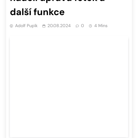
další funkce
Adolf Pupík
20.08.2024
0
4 Mins