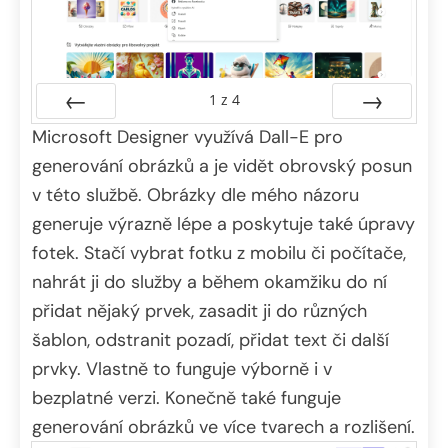
1
z
4
Microsoft Designer využívá Dall-E pro
Předchozí
Další
generování obrázků a je vidět obrovský posun
v této službě. Obrázky dle mého názoru
generuje výrazně lépe a poskytuje také úpravy
fotek. Stačí vybrat fotku z mobilu či počítače,
nahrát ji do služby a během okamžiku do ní
přidat nějaký prvek, zasadit ji do různých
šablon, odstranit pozadí, přidat text či další
prvky. Vlastně to funguje výborně i v
bezplatné verzi. Konečně také funguje
generování obrázků ve více tvarech a rozlišení.