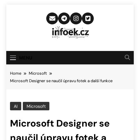
Skip
to
content
Infoek.cz
Web Věnující Se Technologickým
Novinkám
MENU
Home
Microsoft
Microsoft Designer se naučil úpravu fotek a další funkce
AI
Microsoft
Microsoft Designer se
naučil úpravu fotek a