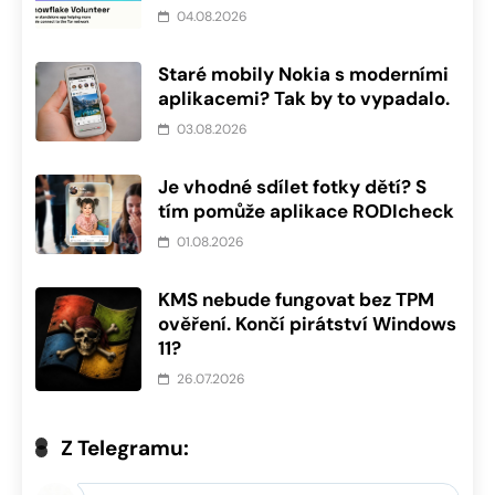
04.08.2026
Staré mobily Nokia s moderními
aplikacemi? Tak by to vypadalo.
03.08.2026
Je vhodné sdílet fotky dětí? S
tím pomůže aplikace RODIcheck
01.08.2026
KMS nebude fungovat bez TPM
ověření. Končí pirátství Windows
11?
26.07.2026
Z Telegramu: