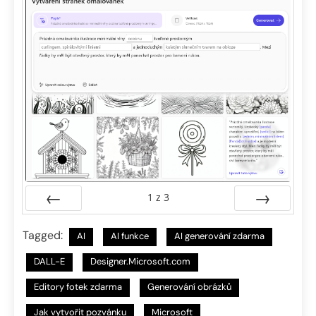
1
z
3
Předchozí
Další
Tagged:
AI
AI funkce
AI generování zdarma
DALL-E
Designer.Microsoft.com
Editory fotek zdarma
Generování obrázků
Jak vytvořit pozvánku
Microsoft