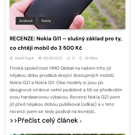
Android
Nokia
RECENZE: Nokia G11 – slušný základ pro ty,
co chtějí mobil do 3 500 Kč
Adolf Pupík
05.09.2022
0
26 Mins
Finská společnost HMD Global na našem trhu již
nějakou dobu prodává dvojici dostupných mobilů
Nokia G21 a Nokia G11. Oba modely si jsou po
designové stránce velmi podobné a liší se především
svou hardwarovou výbavou. Recenzi Nokia G21 jsem
již před nějakou dobou publikoval (odkaz) a v této
recenzi jsem se tedy podíval na levnější…
>>Přečíst celý článek