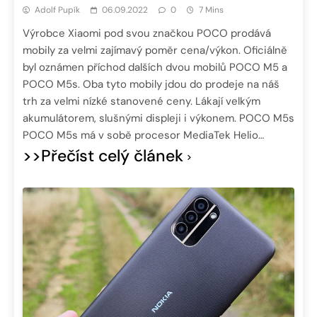
Adolf Pupík
06.09.2022
0
7 Mins
Výrobce Xiaomi pod svou značkou POCO prodává
mobily za velmi zajímavý poměr cena/výkon. Oficiálně
byl oznámen příchod dalších dvou mobilů POCO M5 a
POCO M5s. Oba tyto mobily jdou do prodeje na náš
trh za velmi nízké stanovené ceny. Lákají velkým
akumulátorem, slušnými displeji i výkonem. POCO M5s
POCO M5s má v sobě procesor MediaTek Helio…
>>Přečíst celý článek