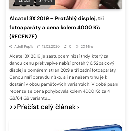
Alcatel
Android
Alcatel 3X 2019 – Protáhlý displej, tři
fotoaparáty a cena kolem 4000 Kč
(RECENZE)
Adolf Pupík
13.02.2020
0
20 Mins
Alcatel 3X 2019 je zástupcem nižší třídy, který za
danou cenu překvapivě nabízí protáhlý 6,52palcový
displej s poměrem stran 20:9 a tři zadní fotoaparáty.
Cenou míří opravdu nízko, a i na našem trhu je k
dostání v obou paměťových variantách. V době psaní
recenze se cena pohybovala kolem 4000 Kč za 4
GB/64 GB variantu….
>>Přečíst celý článek