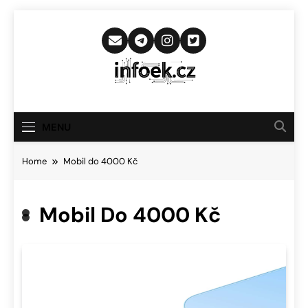
Skip
to
content
Infoek.cz
Web Věnující Se Technologickým
Novinkám
MENU
Home
Mobil do 4000 Kč
Mobil Do 4000 Kč