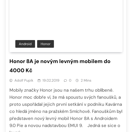
Android
Honor
Honor 8A je novým levným mobilem do
4000 Kč
Adolf Pupík
19.02.2019
0
2 Mins
Mobily značky Honor jsou na našem trhu oblíbené.
Honor moc dobře ví, že má spoustu svých fanoušků, a
proto uspořádal jejich první setkání v podniku Kavárna
co hledá jméno na pražském Smíchově. Fanouškům byl
představen nový levný mobil Honor 8A s Androidem
9.0 Pie a novou nadstavbou EMUI 9. Jedná se sice o