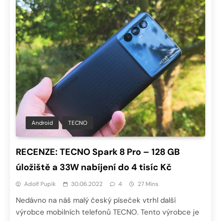
Android
TECNO
RECENZE: TECNO Spark 8 Pro – 128 GB
úložiště a 33W nabíjení do 4 tisíc Kč
Adolf Pupík
30.06.2022
4
27 Mins
Nedávno na náš malý český píseček vtrhl další
výrobce mobilních telefonů TECNO. Tento výrobce je