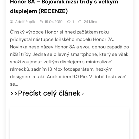
Honor 8A – Bojovník nižší třídy s velkým
displejem (RECENZE)
Adolf Pupík
19.04.2019
1
24 Mins
Čínský výrobce Honor si hned začátkem roku
přichystal nástupce loňského modelu Honor 7A.
Novinka nese název Honor 8A a svou cenou zapadá do
nižší třídy. Jedná se o levný smartphone, který se však
snaží zaujmout velkým displejem s minimalizací
rámečků, zadním 13 Mpx fotoaparátem, hezkým
designem a také Androidem 9.0 Pie. V době testování
se…
>>Přečíst celý článek