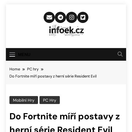
Skip
to
content
Infoek.cz
Web Věnující Se Technologickým
Novinkám
MENU
Home
PC hry
Do Fortnite míří postavy z herní série Resident Evil
Mobilní Hry
PC Hry
Do Fortnite míří postavy z
herní série Resident Evil