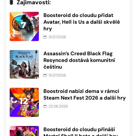
Zajímavosti:
Boosteroid do cloudu přidat
Avatar, Hell is Us a další skvělé
hry
31.07.2026
Assassin’s Creed Black Flag
Resynced dostává komunitní
češtinu
15.07.2026
Boostroid nabízí dema v rámci
Steam Next Fest 2026 a další hry
22.06.2026
Boosteroid do cloudu přináší
Mortal Shell II beta a další hry