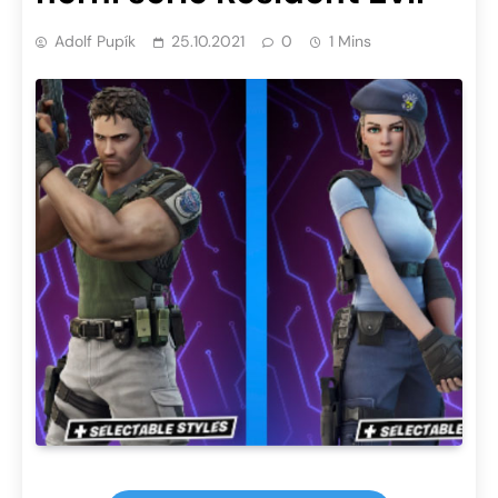
Adolf Pupík
25.10.2021
0
1 Mins