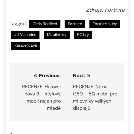
Zdroje: Fortnite
Tagged:
Chris Redfield
Fortnite
Fortnite skiny
Jill Valentine
Mobilní hry
PC hry
Resident Evil
Navigace
Previous:
Next:
pro
RECENZE: Huawei
RECENZE: Nokia
nova 9 – stylový
G50 – 5G mobil pro
příspěvek
mobil nejen pro
milovníky velkých
mladé
displejů