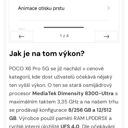
1
z
4
Předchozí
Další
Jak je na tom výkon?
POCO X6 Pro 5G se již nachází v cenové
kategorii, kde dost uživatelů očekává nějaký
ten vyšší výkon. O ten se stará osmijádrový
procesor
MediaTek Dimensity 8300-Ultra
s
maximálním taktem 3,35 GHz a na našem trhu
se prodávají konfigurace
8/256 GB a 12/512
GB
. Výrobce použil paměti RAM LPDDR5X a
rychlé interní úložiště
UFS 4.0
. Dle očekávání