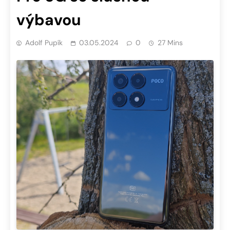
výbavou
Adolf Pupík
03.05.2024
0
27 Mins