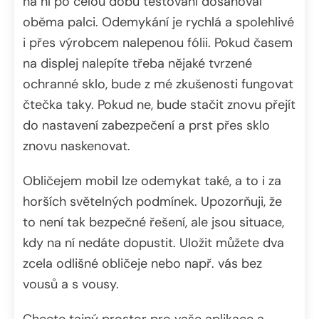
na ní po celou dobu testování dosahoval
oběma palci. Odemykání je rychlá a spolehlivé
i přes výrobcem nalepenou fólii. Pokud časem
na displej nalepíte třeba nějaké tvrzené
ochranné sklo, bude z mé zkušenosti fungovat
čtečka taky. Pokud ne, bude stačit znovu přejít
do nastavení zabezpečení a prst přes sklo
znovu naskenovat.
Obličejem mobil lze odemykat také, a to i za
horších světelných podmínek. Upozorňuji, že
to není tak bezpečné řešení, ale jsou situace,
kdy na ní nedáte dopustit. Uložit můžete dva
zcela odlišné obličeje nebo např. vás bez
vousů a s vousy.
Chcete tajný prostor pro vaše aplikace a