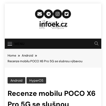
Skip
to
content
Infoek.cz
Web Věnující Se Technologickým
Novinkám
MENU
Home
Android
Recenze mobilu POCO X6 Pro 5G se slušnou výbavou
Android
HyperOS
Recenze mobilu POCO X6
Pro 5G se slušnou