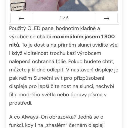
1
z
6
Použitý OLED panel hodnotím kladně a
Předchozí
Další
výrobce se chlubí
maximálním jasem 1 800
nitů
. To je dost a na přímém slunci uvidíte vše,
i když viditelnost trochu kazí výrobcem
nalepená ochranná fólie. Pokud budete chtít,
můžete ji klidně odlepit. V nastavení displeje je
pak režim Sluneční svit pro přizpůsobení
displeje pro lepší čitelnost na slunci, nechybí
filtr modrého světla nebo úpravy písma v
prostředí.
A co Always-On obrazovka? Jedná se o
funkci, kdy i na „zhaslém“ černém displeji