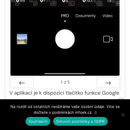
1
z
5
V aplikaci je k dispozici tlačítko funkce Google
Předchozí
Další
Lens pro skenování a vyhledávání, tlačítko
Na rozdíl od ostatních nesbíráme vaše osobní údaje. Více se
kouzelné hůlky se zkrášlovacím režimem a
dočtete v podmínkách infoek.cz. :)
filtry. Dvě tlačítka pak slouží pro přepínání
Souhlasím
Smluvní podmínky a GDPR
mezi fotoaparáty a třetí tlačítko „2x“ pro