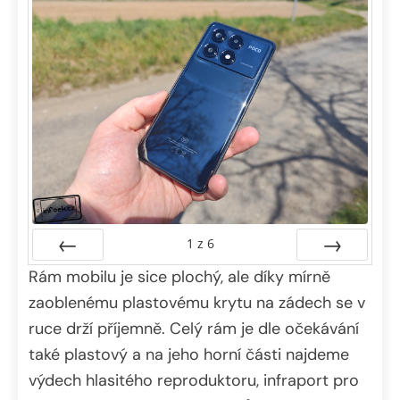
1
z
6
Rám mobilu je sice plochý, ale díky mírně
Předchozí
Další
zaoblenému plastovému krytu na zádech se v
ruce drží příjemně. Celý rám je dle očekávání
také plastový a na jeho horní části najdeme
výdech hlasitého reproduktoru, infraport pro