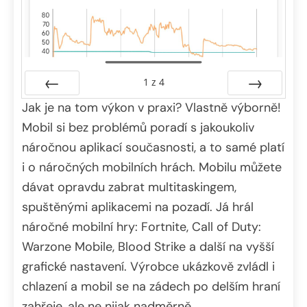
1
z
4
Jak je na tom výkon v praxi? Vlastně výborně!
Předchozí
Další
Mobil si bez problémů poradí s jakoukoliv
náročnou aplikací současnosti, a to samé platí
i o náročných mobilních hrách. Mobilu můžete
dávat opravdu zabrat multitaskingem,
spuštěnými aplikacemi na pozadí. Já hrál
náročné mobilní hry: Fortnite, Call of Duty:
Warzone Mobile, Blood Strike a další na vyšší
grafické nastavení. Výrobce ukázkově zvládl i
chlazení a mobil se na zádech po delším hraní
zahřeje, ale ne nijak nadměrně.