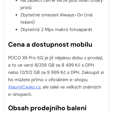
Na zádech černé verze jsou vidět otisky
prstů
Zbytečné omezení Always-On (má
řešení)
Zbytečný 2 Mpx makro fotoaparát
Cena a dostupnost mobilu
POCO X6 Pro 5G je již nějakou dobu v prodeji,
a to ve verzi 8/256 GB za 8 499 Kč s DPH
nebo 12/512 GB za 9 999 Kč s DPH. Zakoupit si
ho můžete přímo v oficiálním e-shopu
XiaomiCesko.cz
, ale také ve velkých známých
e-shopech.
Obsah prodejního balení