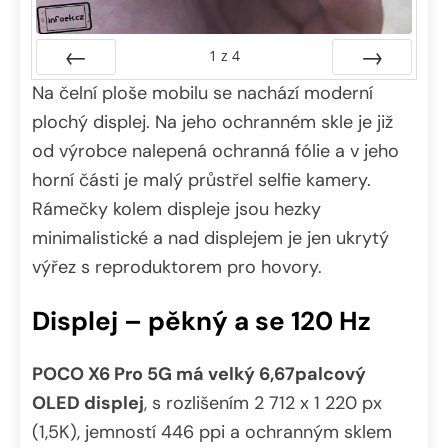
1
z
4
Na čelní ploše mobilu se nachází moderní
Předchozí
Další
plochý displej. Na jeho ochranném skle je již
od výrobce nalepená ochranná fólie a v jeho
horní části je malý průstřel selfie kamery.
Rámečky kolem displeje jsou hezky
minimalistické a nad displejem je jen ukrytý
výřez s reproduktorem pro hovory.
Displej – pěkný a se 120 Hz
POCO X6 Pro 5G má velký 6,67palcový
OLED displej
, s rozlišením 2 712 x 1 220 px
(1,5K), jemností 446 ppi a ochranným sklem