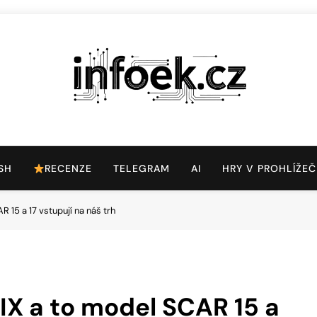
Infoek.cz
Web Věnující Se Technologickým Novinkám
SH
RECENZE
TELEGRAM
AI
HRY V PROHLÍŽEČ
15 a 17 vstupují na náš trh
X a to model SCAR 15 a