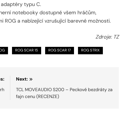
 adaptéry typu C.
herní notebooky dostupné všem hráčům,
i ROG a nabízející vzrušující barevné možnosti.
Zdroje: TZ
OG
ROG SCAR 15
ROG SCAR 17
ROG STRIX
s:
Next:
rh
TCL MOVEAUDIO S200 – Peckové bezdráty za
fajn cenu (RECENZE)