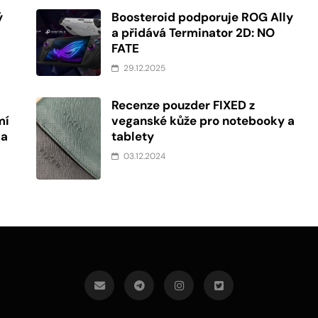
ý
Boosteroid podporuje ROG Ally
a přidává Terminator 2D: NO
FATE
29.12.2025
Recenze pouzder FIXED z
mí
veganské kůže pro notebooky a
 a
tablety
03.12.2024