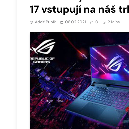
17 vstupují na náš tr
Adolf Pupík
08.02.2021
0
2 Mins