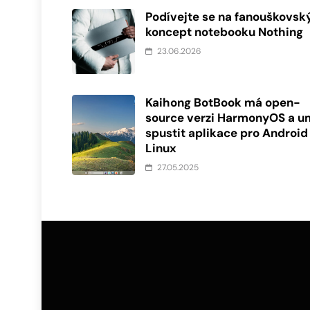
Podívejte se na fanouškovsk
koncept notebooku Nothing
23.06.2026
Kaihong BotBook má open-
source verzi HarmonyOS a u
spustit aplikace pro Android
Linux
27.05.2025