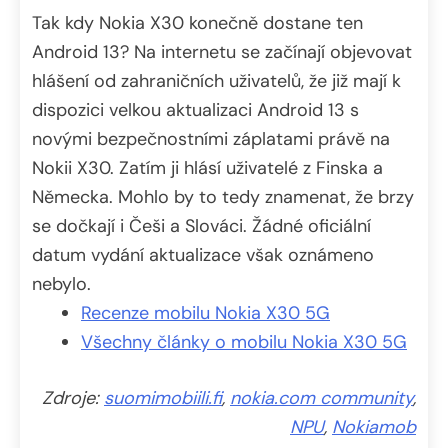
Tak kdy Nokia X30 konečně dostane ten
Android 13? Na internetu se začínají objevovat
hlášení od zahraničních uživatelů, že již mají k
dispozici velkou aktualizaci Android 13 s
novými bezpečnostními záplatami právě na
Nokii X30. Zatím ji hlásí uživatelé z Finska a
Německa. Mohlo by to tedy znamenat, že brzy
se dočkají i Češi a Slováci. Žádné oficiální
datum vydání aktualizace však oznámeno
nebylo.
Recenze mobilu Nokia X30 5G
Všechny články o mobilu Nokia X30 5G
Zdroje:
suomimobiili.fi
,
nokia.com community
,
NPU
,
Nokiamob