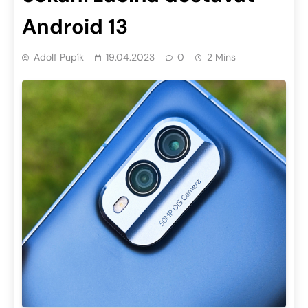
Android 13
Adolf Pupík
19.04.2023
0
2 Mins