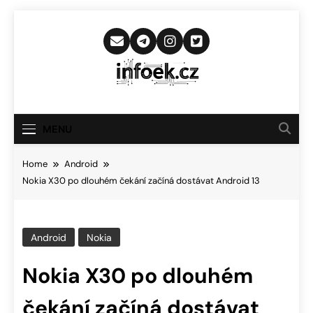
Skip
to
content
Infoek.cz
Web Věnující Se Technologickým
Novinkám
MENU
Home
Android
Nokia X30 po dlouhém čekání začíná dostávat Android 13
Android
Nokia
Nokia X30 po dlouhém
čekání začíná dostávat