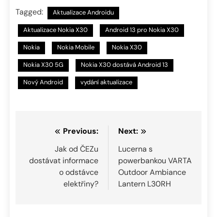
Tagged:
Aktualizace Androidu
Aktualizace Nokia X30
Android 13 pro Nokia X30
Nokia
Nokia Mobile
Nokia X30
Nokia X30 5G
Nokia X30 dostává Android 13
Nový Android
vydání aktualizace
Navigace
Previous:
Next:
pro
Jak od ČEZu
Lucerna s
dostávat informace
powerbankou VARTA
příspěvek
o odstávce
Outdoor Ambiance
elektřiny?
Lantern L30RH