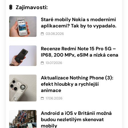
Zajímavosti:
Staré mobily Nokia s moderními
aplikacemi? Tak by to vypadalo.
03.08.2026
Recenze Redmi Note 15 Pro 5G –
IP68, 200 MPx, eSIM a nízká cena
13.07.2026
Aktualizace Nothing Phone (3):
efekt hloubky a rychlejší
animace
17.06.2026
Android a iOS v Británii možná
budou nezletilým skenovat
mobily