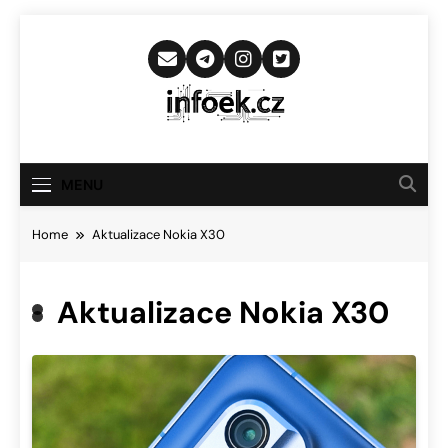
Skip
to
content
Infoek.cz
Web Věnující Se Technologickým
Novinkám
MENU
Home
Aktualizace Nokia X30
Aktualizace Nokia X30