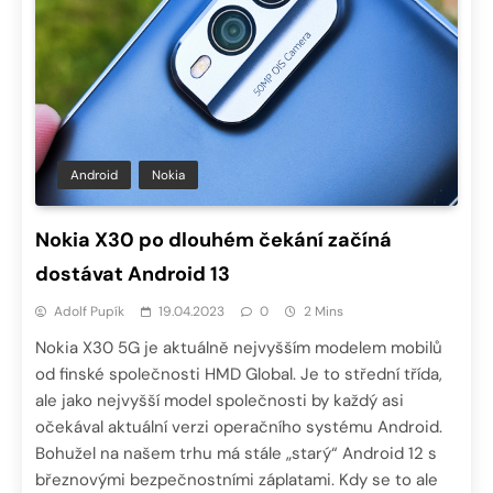
Android
Nokia
Nokia X30 po dlouhém čekání začíná
dostávat Android 13
Adolf Pupík
19.04.2023
0
2 Mins
Nokia X30 5G je aktuálně nejvyšším modelem mobilů
od finské společnosti HMD Global. Je to střední třída,
ale jako nejvyšší model společnosti by každý asi
očekával aktuální verzi operačního systému Android.
Bohužel na našem trhu má stále „starý“ Android 12 s
březnovými bezpečnostními záplatami. Kdy se to ale