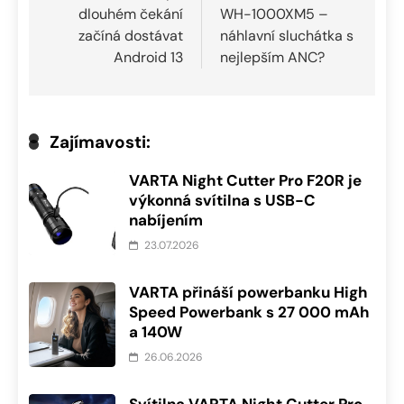
dlouhém čekání
WH-1000XM5 –
příspěvek
začíná dostávat
náhlavní sluchátka s
Android 13
nejlepším ANC?
Zajímavosti:
VARTA Night Cutter Pro F20R je
výkonná svítilna s USB-C
nabíjením
23.07.2026
VARTA přináší powerbanku High
Speed Powerbank s 27 000 mAh
a 140W
26.06.2026
Svítilna VARTA Night Cutter Pro