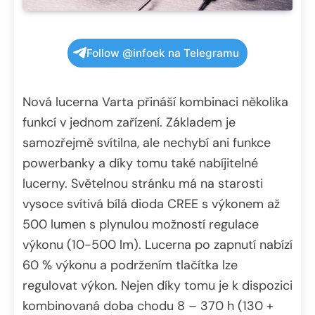
Follow @infoek na Telegramu
Nová lucerna Varta přináší kombinaci několika
funkcí v jednom zařízení. Základem je
samozřejmě svítilna, ale nechybí ani funkce
powerbanky a díky tomu také nabíjitelné
lucerny. Světelnou stránku má na starosti
vysoce svítivá bílá dioda CREE s výkonem až
500 lumen s plynulou možností regulace
výkonu (10-500 lm). Lucerna po zapnutí nabízí
60 % výkonu a podržením tlačítka lze
regulovat výkon. Nejen díky tomu je k dispozici
kombinovaná doba chodu 8 – 370 h (130 +