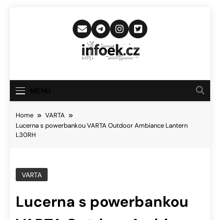
Skip
to
content
Infoek.cz
Web Věnující Se Technologickým
Novinkám
MENU
Home
VARTA
Lucerna s powerbankou VARTA Outdoor Ambiance Lantern
L30RH
VARTA
Lucerna s powerbankou