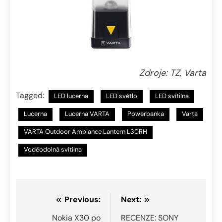
Zdroje: TZ, Varta
Tagged:
LED lucerna
LED světlo
LED svítilna
Lucerna
Lucerna VARTA
Powerbanka
Varta
VARTA Outdoor Ambiance Lantern L30RH
Voděodolná svítilna
Navigace
Previous:
Next:
pro
Nokia X30 po
RECENZE: SONY