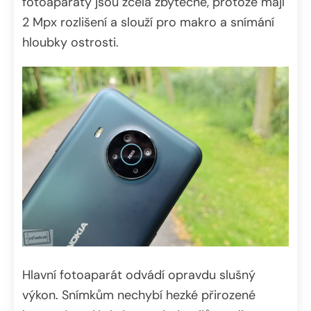
fotoaparáty jsou zcela zbytečné, protože mají
2 Mpx rozlišení a slouží pro makro a snímání
hloubky ostrosti.
Hlavní fotoaparát odvádí opravdu slušný
výkon. Snímkům nechybí hezké přirozené