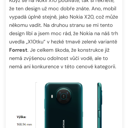
Když se na Nokii X10 podíváte, tak si řeknete,
že ten design už moc dobře znáte. Ano, mobil
vypadá úplně stejně, jako Nokia X20, což může
někomu vadit. Na druhou stranu se mi tento
design líbí a jsem moc rád, že Nokia na náš trh
uvedla „X10tku“ v hezké tmavé zelené variantě
Forrest
. Je celkem škoda, že konstrukce již
nemá zvýšenou odolnost vůči vodě, ale to
nemá ani konkurence v této cenové kategorii.