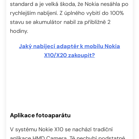
standard a je velká škoda, že Nokia nesáhla po
rychlejším nabíjení. Z úplného vybití do 100%
stavu se akumulátor nabil za přibližně 2
hodiny.
Jaký nabíjecí adaptér k mobilu Nokia
X10/X20 zakoupit?
Aplikace fotoaparátu
V systému Nokie X10 se nachází tradiční
aplikace HMD Camera. Té nechybí podstatné