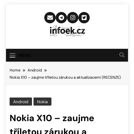
Skip
to
content
Infoek.cz
Web Věnující Se Technologickým
Novinkám
MENU
Home
Android
Nokia X10 – zaujme tříletou zárukou a aktualizacemi (RECENZE)
Android
Nokia
Nokia X10 – zaujme
tříletou zárukou a