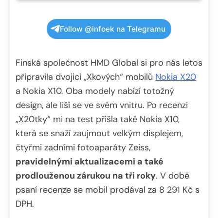
Follow @infoek na Telegramu
Finská společnost HMD Global si pro nás letos
připravila dvojici „Xkových“ mobilů
Nokia X20
a Nokia X10. Oba modely nabízí totožný
design, ale liší se ve svém vnitru. Po recenzi
„X20tky“ mi na test přišla také Nokia X10,
která se snaží zaujmout velkým displejem,
čtyřmi zadními fotoaparáty Zeiss,
pravidelnými aktualizacemi a také
prodlouženou zárukou na tři roky
. V době
psaní recenze se mobil prodával za 8 291 Kč s
DPH.