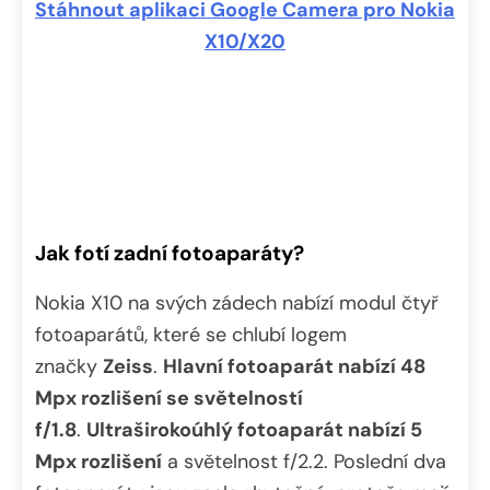
Stáhnout aplikaci Google Camera pro Nokia
X10/X20
Jak fotí zadní fotoaparáty?
Nokia X10 na svých zádech nabízí modul čtyř
fotoaparátů, které se chlubí logem
značky
Zeiss
.
Hlavní fotoaparát nabízí 48
Mpx rozlišení se světelností
f/1.8
.
Ultraširokoúhlý fotoaparát nabízí 5
Mpx rozlišení
a světelnost f/2.2. Poslední dva