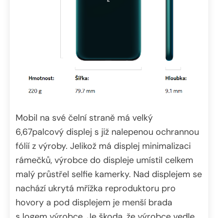
Mobil na své čelní straně má velký
6,67palcový displej s již nalepenou ochrannou
fólií z výroby. Jelikož má displej minimalizaci
rámečků, výrobce do displeje umístil celkem
malý průstřel selfie kamerky. Nad displejem se
nachází ukrytá mřížka reproduktoru pro
hovory a pod displejem je menší brada
s logem výrobce. Je škoda, že výrobce vedle