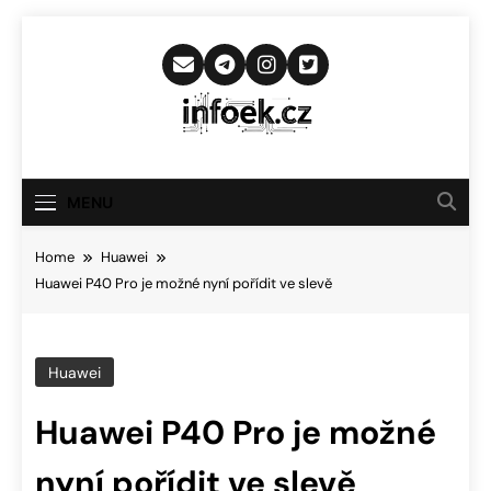
Skip
to
content
Infoek.cz
Web Věnující Se Technologickým
Novinkám
MENU
Home
Huawei
Huawei P40 Pro je možné nyní pořídit ve slevě
Huawei
Huawei P40 Pro je možné
nyní pořídit ve slevě