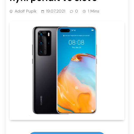
Adolf Pupík
19.07.2021
0
1 Mins