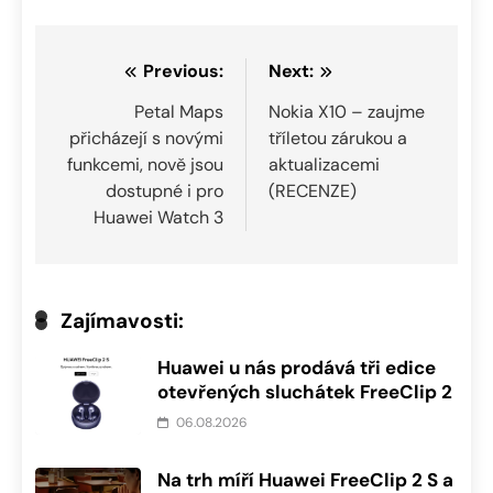
Navigace
Previous:
Next:
pro
Petal Maps
Nokia X10 – zaujme
přicházejí s novými
tříletou zárukou a
příspěvek
funkcemi, nově jsou
aktualizacemi
dostupné i pro
(RECENZE)
Huawei Watch 3
Zajímavosti:
Huawei u nás prodává tři edice
otevřených sluchátek FreeClip 2
06.08.2026
Na trh míří Huawei FreeClip 2 S a