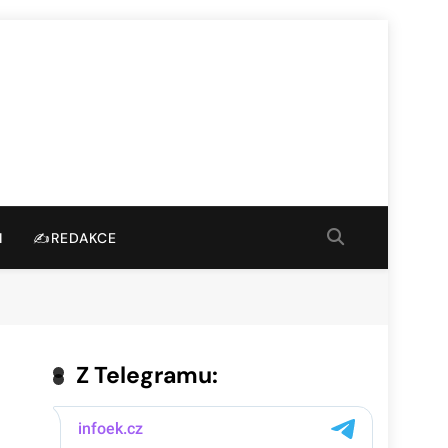
I
✍️REDAKCE
Z Telegramu: