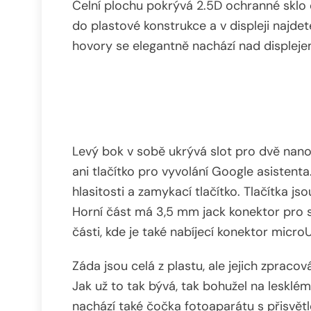
Čelní plochu pokrývá 2.5D ochranné sklo
do plastové konstrukce a v displeji najde
hovory se elegantně nachází nad displeje
Levý bok v sobě ukrývá slot pro dvě nan
ani tlačítko pro vyvolání Google asistenta
hlasitosti a zamykací tlačítko. Tlačítka js
Horní část má 3,5 mm jack konektor pro s
části, kde je také nabíjecí konektor micro
Záda jsou celá z plastu, ale jejich zpracov
Jak už to tak bývá, tak bohužel na lesklém
nachází také čočka fotoaparátu s přisvět