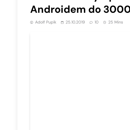
Androidem do 3000
Adolf Pupík
25.10.2019
10
25 Mins