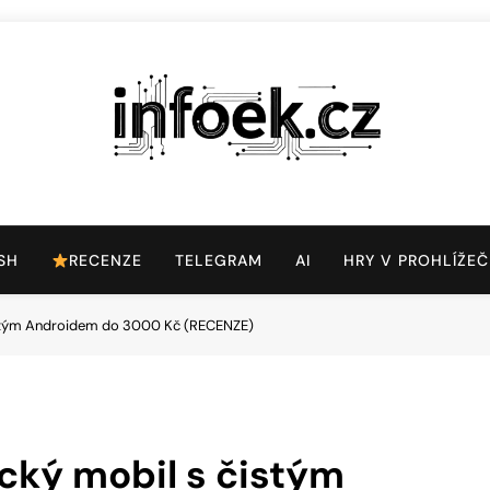
Infoek.cz
Web Věnující Se Technologickým Novinkám
SH
RECENZE
TELEGRAM
AI
HRY V PROHLÍŽEČ
istým Androidem do 3000 Kč (RECENZE)
cký mobil s čistým