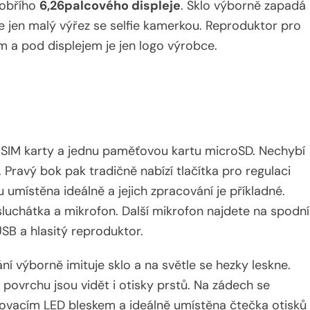
 obřího
6,26palcového displeje
. Sklo výborně zapadá
te jen malý výřez se selfie kamerkou. Reproduktor pro
m a pod displejem je jen logo výrobce.
oSIM karty a jednu paměťovou kartu microSD. Nechybí
. Pravý bok pak tradičně nabízí tlačítka pro regulaci
ou umístěna ideálně a jejich zpracování je příkladné.
luchátka a mikrofon. Další mikrofon najdete na spodní
USB a hlasitý reproduktor.
ání výborně imituje sklo a na světle se hezky leskne.
 povrchu jsou vidět i otisky prstů. Na zádech se
lovacím LED bleskem a ideálně umístěna čtečka otisků