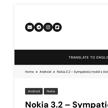
Skip
to
content
TRANSLATE TO ENGLI
Home
Android
Nokia 3.2 – Sympatický mobil s č
Android
Nokia
Nokia 3.2 – Sympati